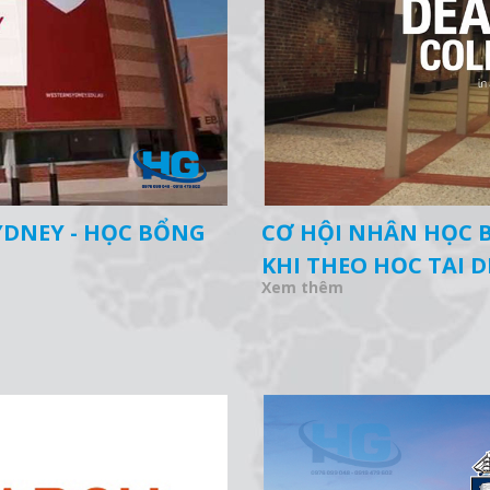
YDNEY - HỌC BỔNG
CƠ HỘI NHÂN HỌC B
KHI THEO HỌC TẠI 
Xem thêm