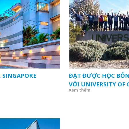
, SINGAPORE
ĐẠT ĐƯỢC HỌC BỔNG
VỚI UNIVERSITY OF
Xem thêm