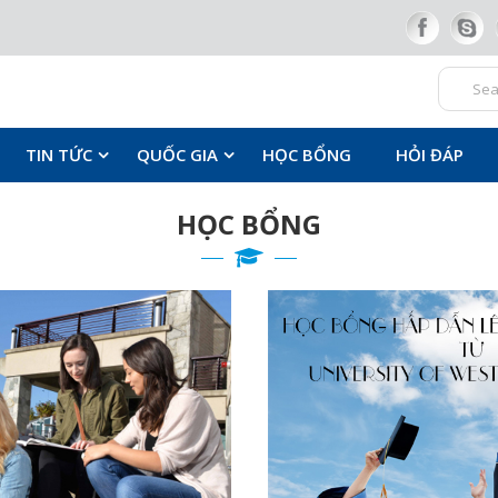
TIN TỨC
QUỐC GIA
HỌC BỔNG
HỎI ĐÁP
HỌC BỔNG