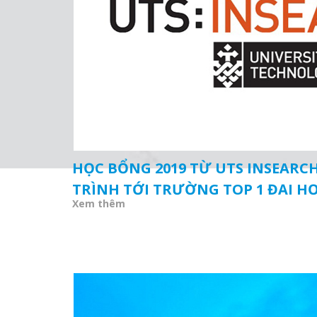
HỌC BỔNG 2019 TỪ UTS INSEARCH
TRÌNH TỚI TRƯỜNG TOP 1 ĐẠI H
Xem thêm
50 NĂM