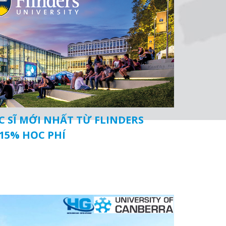
 SĨ MỚI NHẤT TỪ FLINDERS
 15% HỌC PHÍ