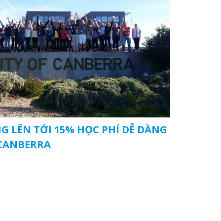
 LÊN TỚI 15% HỌC PHÍ DỄ DÀNG
 CANBERRA