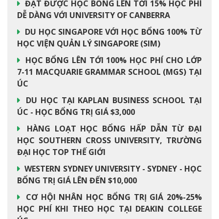
ĐẠT ĐƯỢC HỌC BỔNG LÊN TỚI 15% HỌC PHÍ
DỄ DÀNG VỚI UNIVERSITY OF CANBERRA
DU HỌC SINGAPORE VỚI HỌC BỔNG 100% TỪ
HỌC VIỆN QUẢN LÝ SINGAPORE (SIM)
HỌC BỔNG LÊN TỚI 100% HỌC PHÍ CHO LỚP
7-11 MACQUARIE GRAMMAR SCHOOL (MGS) TẠI
ÚC
DU HỌC TẠI KAPLAN BUSINESS SCHOOL TẠI
ÚC - HỌC BỔNG TRỊ GIÁ $3,000
HÀNG LOẠT HỌC BỔNG HẤP DẪN TỪ ĐẠI
HỌC SOUTHERN CROSS UNIVERSITY, TRƯỜNG
ĐẠI HỌC TOP THẾ GIỚI
WESTERN SYDNEY UNIVERSITY - SYDNEY - HỌC
BỔNG TRỊ GIÁ LÊN ĐẾN $10,000
CƠ HỘI NHÂN HỌC BỔNG TRỊ GIÁ 20%-25%
HỌC PHÍ KHI THEO HỌC TẠI DEAKIN COLLEGE