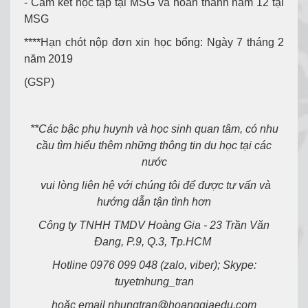
- Cam kết học tập tại MSG và hoàn thành năm 12 tại
MSG
****Hạn chót nộp đơn xin học bổng: Ngày 7 tháng 2
năm 2019
(GSP)
**Các bậc phụ huynh và học sinh quan tâm, có nhu
cầu tìm hiểu thêm những thông tin du học tại các
nước
vui lòng liên hệ với chúng tôi để được tư vấn và
hướng dẫn tận tình hơn
Công ty TNHH TMDV Hoàng Gia - 23 Trần Văn
Đang, P.9, Q.3, Tp.HCM
Hotline 0976 099 048 (zalo, viber); Skype:
tuyetnhung_tran
hoặc email nhungtran@hoanggiaedu.com