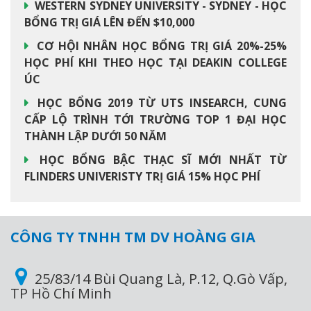
WESTERN SYDNEY UNIVERSITY - SYDNEY - HỌC
BỔNG TRỊ GIÁ LÊN ĐẾN $10,000
CƠ HỘI NHÂN HỌC BỔNG TRỊ GIÁ 20%-25%
HỌC PHÍ KHI THEO HỌC TẠI DEAKIN COLLEGE
ÚC
HỌC BỔNG 2019 TỪ UTS INSEARCH, CUNG
CẤP LỘ TRÌNH TỚI TRƯỜNG TOP 1 ĐẠI HỌC
THÀNH LẬP DƯỚI 50 NĂM
HỌC BỔNG BẬC THẠC SĨ MỚI NHẤT TỪ
FLINDERS UNIVERISTY TRỊ GIÁ 15% HỌC PHÍ
CÔNG TY TNHH TM DV HOÀNG GIA
25/83/14 Bùi Quang Là, P.12, Q.Gò Vấp,
TP Hồ Chí Minh