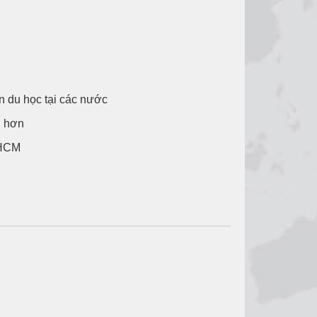
n du học tại các nước
h hơn
p.HCM