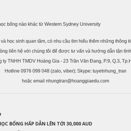
học bổng nào khác từ Western Sydney University
và học sinh quan tâm, có nhu cầu tìm hiểu thêm những thông ti
lòng liên hệ với chúng tôi để được tư vấn và hướng dẫn tận tìn
 ty TNHH TMDV Hoàng Gia - 23 Trần Văn Đang, P.9, Q.3, T
Hotline 0976 099 048 (zalo, viber); Skype: tuyetnhung_tran
hoặc email nhungtran@hoanggiaedu.com
n
HỌC BỔNG HẤP DẪN LÊN TỚI 30,000 AUD