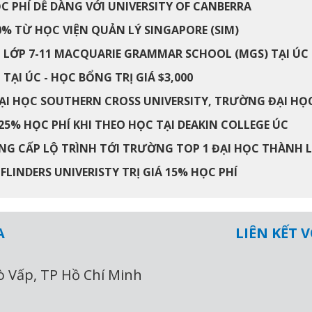
 PHÍ DỄ DÀNG VỚI UNIVERSITY OF CANBERRA
% TỪ HỌC VIỆN QUẢN LÝ SINGAPORE (SIM)
 LỚP 7-11 MACQUARIE GRAMMAR SCHOOL (MGS) TẠI ÚC
ẠI ÚC - HỌC BỔNG TRỊ GIÁ $3,000
I HỌC SOUTHERN CROSS UNIVERSITY, TRƯỜNG ĐẠI HỌC
5% HỌC PHÍ KHI THEO HỌC TẠI DEAKIN COLLEGE ÚC
NG CẤP LỘ TRÌNH TỚI TRƯỜNG TOP 1 ĐẠI HỌC THÀNH 
LINDERS UNIVERISTY TRỊ GIÁ 15% HỌC PHÍ
A
LIÊN KẾT 
ò Vấp, TP Hồ Chí Minh