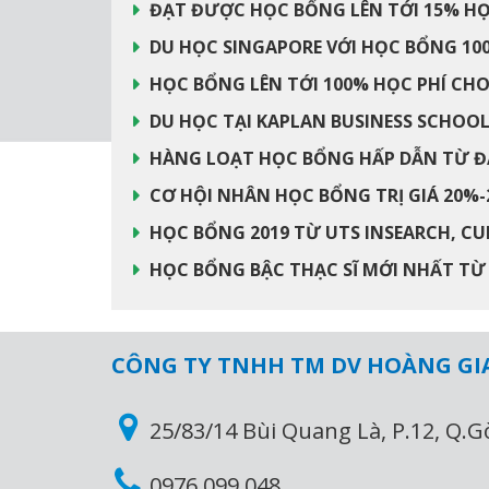
ĐẠT ĐƯỢC HỌC BỔNG LÊN TỚI 15% HỌC
DU HỌC SINGAPORE VỚI HỌC BỔNG 100
HỌC BỔNG LÊN TỚI 100% HỌC PHÍ CHO
DU HỌC TẠI KAPLAN BUSINESS SCHOOL T
HÀNG LOẠT HỌC BỔNG HẤP DẪN TỪ ĐẠ
CƠ HỘI NHÂN HỌC BỔNG TRỊ GIÁ 20%-2
HỌC BỔNG 2019 TỪ UTS INSEARCH, CU
HỌC BỔNG BẬC THẠC SĨ MỚI NHẤT TỪ F
CÔNG TY TNHH TM DV HOÀNG GI
25/83/14 Bùi Quang Là, P.12, Q.G
0976 099 048