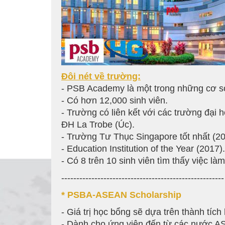
Đôi nét v
ề
tr
ườ
ng:
- PSB Academy là một trong những cơ sở
- Có hơn 12,000 sinh viên.
- Trường có liên kết với các trường đại
ĐH La Trobe (Úc).
- Trường Tư Thục Singapore tốt nhất (20
- Education Institution of the Year (2017).
- Có 8 trên 10 sinh viên tìm thấy việc là
------------------------------------------------------
* PSBA-ASEAN Scholarship
- Giá trị học bổng sẽ dựa trên thành tíc
- Dành cho ứng viên đến từ các nước 