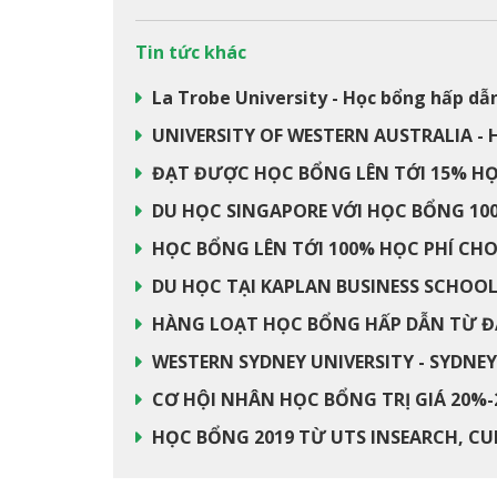
Tin tức khác
La Trobe University - Học bổng hấp dẫ
UNIVERSITY OF WESTERN AUSTRALIA - 
ĐẠT ĐƯỢC HỌC BỔNG LÊN TỚI 15% HỌC
DU HỌC SINGAPORE VỚI HỌC BỔNG 100
HỌC BỔNG LÊN TỚI 100% HỌC PHÍ CHO
DU HỌC TẠI KAPLAN BUSINESS SCHOOL T
HÀNG LOẠT HỌC BỔNG HẤP DẪN TỪ ĐẠ
WESTERN SYDNEY UNIVERSITY - SYDNEY 
CƠ HỘI NHÂN HỌC BỔNG TRỊ GIÁ 20%-2
HỌC BỔNG 2019 TỪ UTS INSEARCH, CU