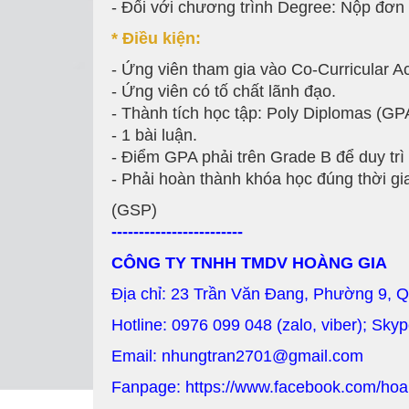
- Đối với chương trình Degree: Nộp đơn 
* Đi
ề
u ki
ệ
n:
- Ứng viên tham gia vào Co-Curricular A
- Ứng viên có tố chất lãnh đạo.
- Thành tích học tập: Poly Diplomas (GP
- 1 bài luận.
- Điểm GPA phải trên Grade B để duy trì
- Phải hoàn thành khóa học đúng thời gi
(GSP)
------------------------
CÔNG TY TNHH TMDV HOÀNG GIA
Địa chỉ: 23 Trần Văn Đang, Phường 9, 
Hotline: 0976 099 048 (zalo, viber); Sky
Email: nhungtran2701@gmail.com
Fanpage:
https://www.facebook.com/hoa