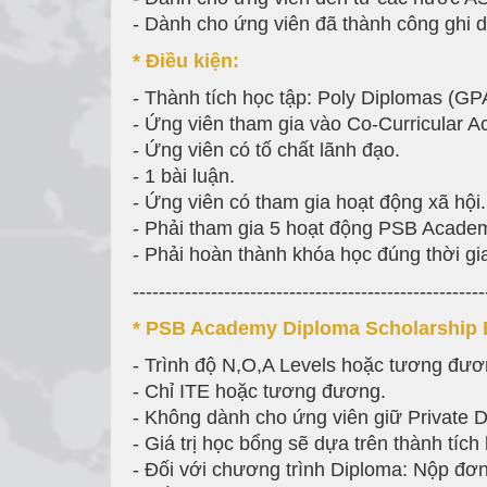
- Dành cho ứng viên đã thành công ghi da
* Đi
ề
u ki
ệ
n:
- Thành tích học tập: Poly Diplomas (GP
- Ứng viên tham gia vào Co-Curricular A
- Ứng viên có tố chất lãnh đạo.
- 1 bài luận.
- Ứng viên có tham gia hoạt động xã hội.
- Phải tham gia 5 hoạt động PSB Acade
- Phải hoàn thành khóa học đúng thời gi
------------------------------------------------------
* PSB Academy Diploma Scholarship El
- Trình độ N,O,A Levels hoặc tương đươ
- Chỉ ITE hoặc tương đương.
- Không dành cho ứng viên giữ Private 
- Giá trị học bổng sẽ dựa trên thành tíc
- Đối với chương trình Diploma: Nộp đơn