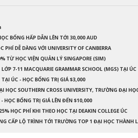
n
HỌC BỔNG HẤP DẪN LÊN TỚI 30,000 AUD
 PHÍ DỄ DÀNG VỚI UNIVERSITY OF CANBERRA
% TỪ HỌC VIỆN QUẢN LÝ SINGAPORE (SIM)
 LỚP 7-11 MACQUARIE GRAMMAR SCHOOL (MGS) TẠI ÚC
ẠI ÚC - HỌC BỔNG TRỊ GIÁ $3,000
I HỌC SOUTHERN CROSS UNIVERSITY, TRƯỜNG ĐẠI HỌC
- HỌC BỔNG TRỊ GIÁ LÊN ĐẾN $10,000
5% HỌC PHÍ KHI THEO HỌC TẠI DEAKIN COLLEGE ÚC
NG CẤP LỘ TRÌNH TỚI TRƯỜNG TOP 1 ĐẠI HỌC THÀNH 