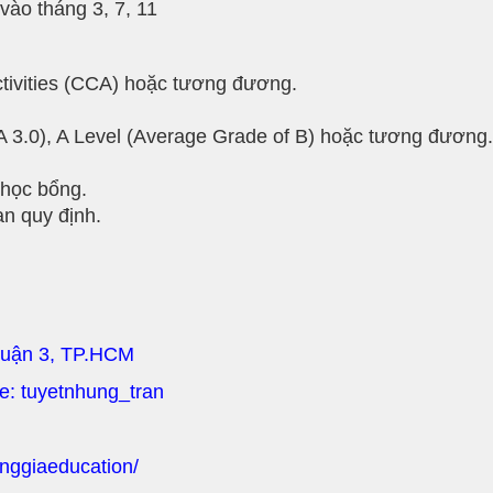
vào tháng 3, 7, 11
ctivities (CCA) hoặc tương đương.
A 3.0), A Level (Average Grade of B) hoặc tương đương.
 học bổng.
an quy định.
Quận 3, TP.HCM
pe: tuyetnhung_tran
nggiaeducation/