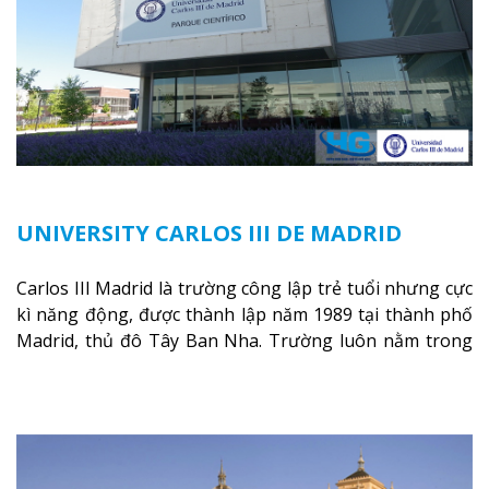
UNIVERSITY CARLOS III DE MADRID
Carlos III Madrid là trường công lập trẻ tuổi nhưng cực
kì năng động, được thành lập năm 1989 tại thành phố
Madrid, thủ đô Tây Ban Nha. Trường luôn nằm trong
danh sách những tổ chức giáo dục hàng đầu quốc gia
nói riêng và châu Âu nói chung. Hiện tại, trường nắm
giữ vị trí top trường đại học tốt nhất cả nước và thuộc
danh sách 50 trường hàng đầu Châu Âu.
Xem thêm