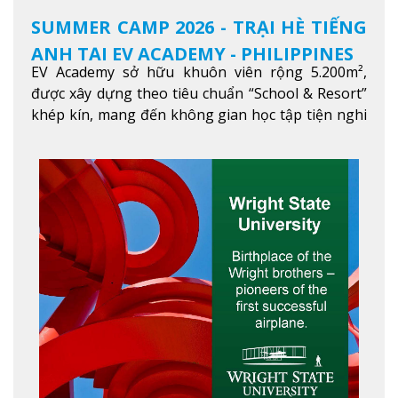
SUMMER CAMP 2026 - TRẠI HÈ TIẾNG
ANH TẠI EV ACADEMY - PHILIPPINES
EV Academy sở hữu khuôn viên rộng 5.200m²,
được xây dựng theo tiêu chuẩn “School & Resort”
khép kín, mang đến không gian học tập tiện nghi
và thoải mái. Học viên có thể tận hưởng các tiện
ích hiện đạ
Xem thêm