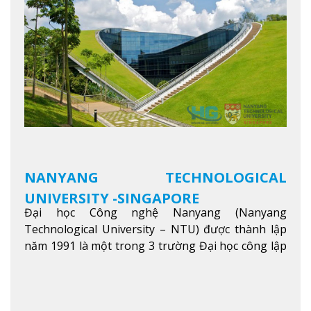
kỹ năng, kiến thức và năng lực của sinh viên và các
đối tác của trường
Xem thêm
NANYANG TECHNOLOGICAL
UNIVERSITY -SINGAPORE
Đại học Công nghệ Nanyang (Nanyang
Technological University – NTU) được thành lập
năm 1991 là một trong 3 trường Đại học công lập
danh tiếng nhất Singapore. Đúng với tên gọi của
mình, NTU có thế mạnh trong các lĩnh vực giảng
dạy và nghiên cứu Khoa học, Công nghệ, Kỹ thuật,