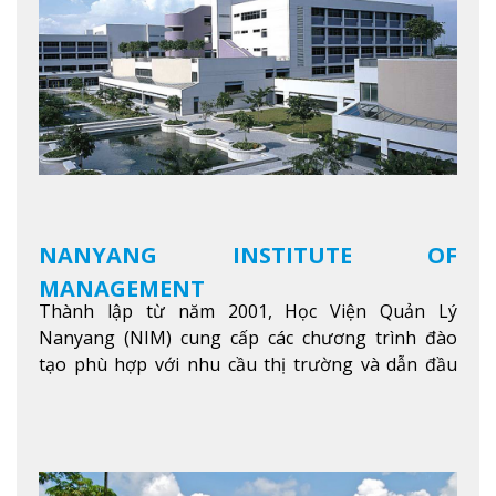
NANYANG INSTITUTE OF
MANAGEMENT
Thành lập từ năm 2001, Học Viện Quản Lý
Nanyang (NIM) cung cấp các chương trình đào
tạo phù hợp với nhu cầu thị trường và dẫn đầu
trong khu vực. Tại NIM, “Nuôi Dưỡng hôm nay
cho ngày mai” với văn hóa lấy sinh viên làm trung
tâm, NIM cung cấp các chương trình giảng dạy,
học tập và nghiên cứu chất lượng nhằm nâng cao