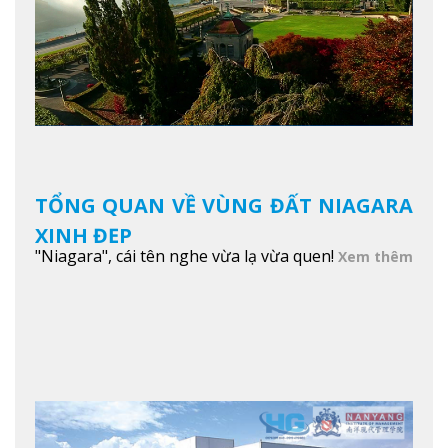
TỔNG QUAN VỀ VÙNG ĐẤT NIAGARA
XINH ĐẸP
"Niagara", cái tên nghe vừa lạ vừa quen!
Xem thêm