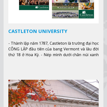
CASTLETON UNIVERSITY
- Thành lập năm 1787, Castleton là trường đại học
CÔNG LẬP đầu tiên của bang Vermont và lâu đời
thứ 18 ở Hoa Kỳ. - Nép mình dưới chân núi xanh
mướt của Green Mountains, khuôn viên Castleton
mang đến một cái nhìn toàn cảnh về mọi mùa
trong năm. Từ việc ngắm nhìn mùa thu phía sườn
núi xa xa và chinh phục tuyết rơi trong khu trượt
tuyết của trường, sinh viên có thể thưởng thức vẻ
đẹp tự nhiên của Vermont từ mọi góc trong
khuôn viên trường.
Xem thêm