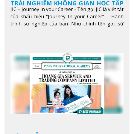
TRẢI NGHIỆM KHÔNG GIAN HỌC TẬP
JIC – Journey In your Career - Tên gọi JIC là viết tắt
5 SAO TẠI BAGUIO
của khẩu hiệu “Journey In your Career” – Hành
trình sự nghiệp của bạn. Như chính tên gọi, sứ
mệnh của JIC là mở ra hành trình vươn tầm thế
giới trong sự nghiệp của bạn thông qua giáo dục
tiếng Anh chất lượng cao.
Xem thêm