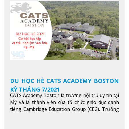
Khoa học máy tính…Trường cũng được bình chọn
là một trong những ngôi trường đáng học nhất
trong khu vực các nước ASEAN và Châu Á.
Xem
thêm
DU HỌC HÈ CATS ACADEMY BOSTON
KỲ THÁNG 7/2021
CATS Academy Boston là trường nội trú uy tín tại
Mỹ và là thành viên của tổ chức giáo dục danh
tiếng Cambridge Education Group (CEG). Trường
là con đường thuận lợi nhất dành cho các học sinh
Việt Nam muốn chuyển tiếp vào các trường Đại