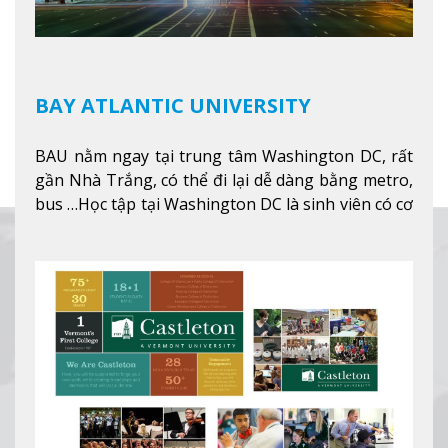
BAY ATLANTIC UNIVERSITY
BAU nằm ngay tại trung tâm Washington DC, rất
gần Nhà Trắng, có thể đi lại dễ dàng bằng metro,
bus …Học tập tại Washington DC là sinh viên có cơ
hội học tập tại - số #1 nền kinh tế tốt nhất, #5
thành phố tốt nhất cho giới trẻ làm việc chuyên
nghiệp ở Mỹ, #7 thành phố an toàn nhất trên Thế
giới.
Xem thêm