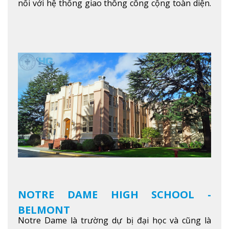
nối với hệ thống giao thông công cộng toàn diện.
Học sinh sẽ học trong một khuôn viên sôi động và
thú vị trong một khu vực đa văn hóa của thành
phố. Khuôn viên của trường không chỉ là một loạt
các lớp học - trường có phòng sinh viên rộng rãi
được trang bị các trạm sạc điện thoại di động,
không gian xanh để sinh viên tận hưởng và đỗ xe
tại chỗ. Bên kia đường các trung tâm mua sắm lớn
được bao quanh bởi nhiều doanh nghiệp nhỏ, M
College of Canada sẽ mang đến cho sinh viên cơ
hội trải nghiệm những điều tốt nhất mà thành
phố Montreal mang lại.
Xem thêm
NOTRE DAME HIGH SCHOOL -
BELMONT
Notre Dame là trường dự bị đại học và cũng là