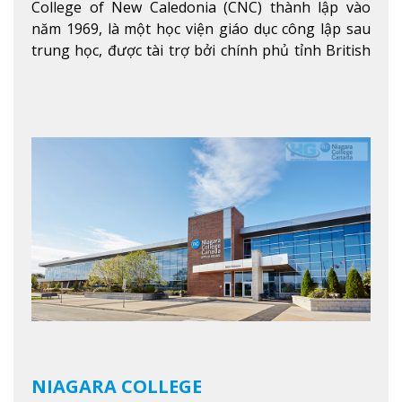
College of New Caledonia (CNC) thành lập vào
năm 1969, là một học viện giáo dục công lập sau
trung học, được tài trợ bởi chính phủ tỉnh British
Columbia. Trường cung cấp cho sinh viên một nền
tảng giáo dục Canada thật sự, cung cấp hơn 80
chuyên ngành hai năm đầu đại học và hơn 30
chương trình cao đẳng và chứng chỉ trong lĩnh
vực kinh doanh, khoa học y tế và các chương trình
nghề.
Xem thêm
NIAGARA COLLEGE