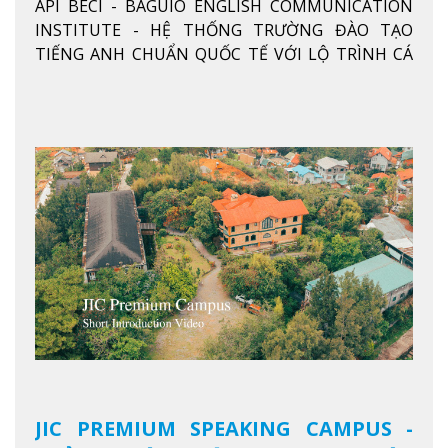
API BECI - BAGUIO ENGLISH COMMUNICATION
THỐNG TRƯỜNG ĐÀO TẠO TIẾNG
INSTITUTE - HỆ THỐNG TRƯỜNG ĐÀO TẠO
ANH CHUẨN QUỐC TẾ
TIẾNG ANH CHUẨN QUỐC TẾ VỚI LỘ TRÌNH CÁ
NHÂN HÓA, KỶ LUẬT CAO VÀ HIỆU QUẢ THỰC TẾ
Xem thêm
JIC PREMIUM SPEAKING CAMPUS -