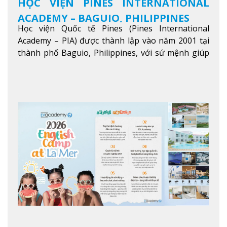
HỌC VIỆN PINES INTERNATIONAL
ACADEMY – BAGUIO, PHILIPPINES
Học viện Quốc tế Pines (Pines International
Academy – PIA) được thành lập vào năm 2001 tại
thành phố Baguio, Philippines, với sứ mệnh giúp
học viên từ khắp nơi trên thế giới nâng cao trình
độ tiếng Anh và đạt được mục tiêu học tập, công
việc.
Xem thêm