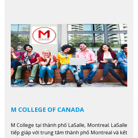
sinh viên tốt nghiệp rất cao tại Canada. Trường
nằm ở vị trí hàng đầu trong việc giảng dạy chương
trình giáo dục dựa trên các kỹ năng tích hợp lý
thuyết với ứng dụng, chuẩn bị cho sinh viên vào
các công việc của nghệ thuật thị giác và biểu diễn,
kinh doanh, các dịch vụ cộng đồng và ngành nghề
kỹ thuật.
Xem thêm
M COLLEGE OF CANADA
M College tại thành phố LaSalle, Montreal. LaSalle
tiếp giáp với trung tâm thành phố Montreal và kết