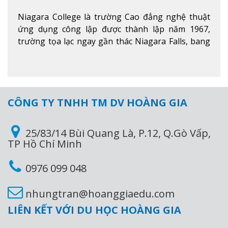
Niagara College là trường Cao đẳng nghệ thuật
ứng dụng công lập được thành lập năm 1967,
trường tọa lạc ngay gần thác Niagara Falls, bang
Ontario, Canada, đây là thác nước nổi tiếng nhất
thế giới với 16 triệu khách du lịch mỗi năm.
Xem
thêm
CÔNG TY TNHH TM DV HOÀNG GIA
25/83/14 Bùi Quang Là, P.12, Q.Gò Vấp,
TP Hồ Chí Minh
0976 099 048
nhungtran@hoanggiaedu.com
LIÊN KẾT VỚI DU HỌC HOÀNG GIA