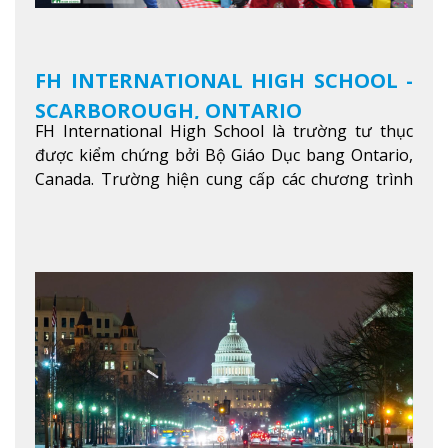
FH INTERNATIONAL HIGH SCHOOL -
SCARBOROUGH, ONTARIO
FH International High School là trường tư thục
được kiểm chứng bởi Bộ Giáo Dục bang Ontario,
Canada. Trường hiện cung cấp các chương trình
giảng dạy hệ trung học phổ thông từ lớp 9 đến
lớp 12, trại hè và các lớp bồi dưỡng anh văn nhằm
hỗ trợ du học sinh dễ dàng tiếp cận và hòa nhập
nhanh chóng môi trường học tại Canada.
Xem
thêm