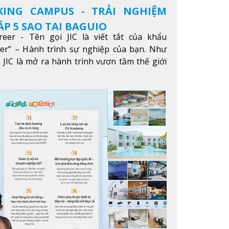
KING CAMPUS - TRẢI NGHIỆM
P 5 SAO TẠI BAGUIO
reer - Tên gọi JIC là viết tắt của khẩu
eer” – Hành trình sự nghiệp của bạn. Như
 JIC là mở ra hành trình vươn tầm thế giới
ông qua giáo dục tiếng Anh chất lượng cao.