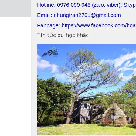
Hotline: 0976 099 048 (zalo, viber); Sky
Email: nhungtran2701@gmail.com
Fanpage: https://www.facebook.com/hoa
Tin tức du học khác