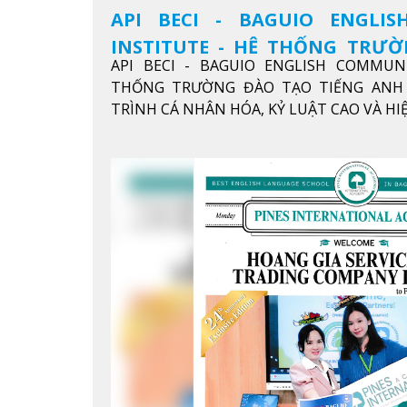
API BECI - BAGUIO ENGLI
INSTITUTE - HỆ THỐNG TRƯ
API BECI - BAGUIO ENGLISH COMMUN
ANH CHUẨN QUỐC TẾ
THỐNG TRƯỜNG ĐÀO TẠO TIẾNG ANH 
TRÌNH CÁ NHÂN HÓA, KỶ LUẬT CAO VÀ H