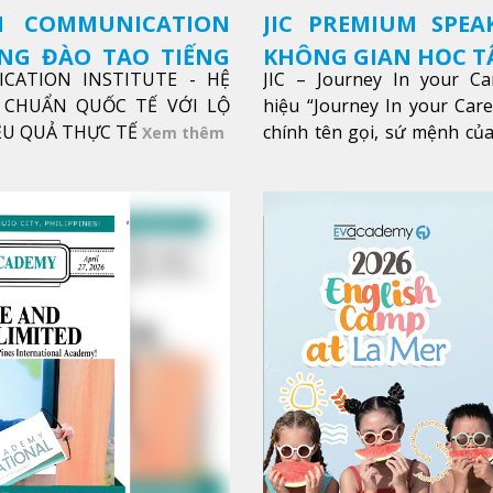
SH COMMUNICATION
JIC PREMIUM SPEA
ỜNG ĐÀO TẠO TIẾNG
KHÔNG GIAN HỌC TẬ
ICATION INSTITUTE - HỆ
JIC – Journey In your Ca
CHUẨN QUỐC TẾ VỚI LỘ
hiệu “Journey In your Car
IỆU QUẢ THỰC TẾ
chính tên gọi, sứ mệnh của
Xem thêm
trong sự nghiệp của bạn th
Xem thêm