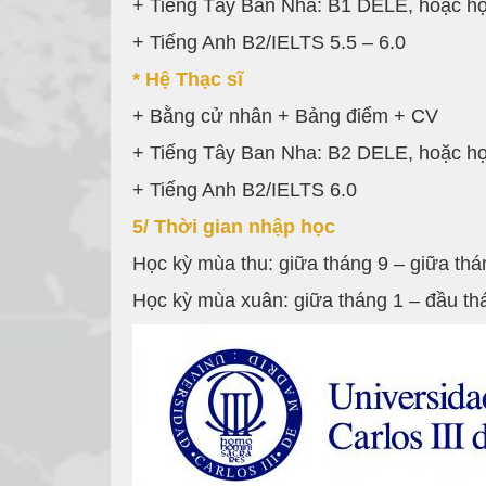
+ Tiếng Tây Ban Nha: B1 DELE, hoặc học 
+ Tiếng Anh B2/IELTS 5.5 – 6.0
* Hệ Thạc sĩ
+ Bằng cử nhân + Bảng điểm + CV
+ Tiếng Tây Ban Nha: B2 DELE, hoặc học 
+ Tiếng Anh B2/IELTS 6.0
5/ Thời gian nhập học
Học kỳ mùa thu: giữa tháng 9 – giữa thá
Học kỳ mùa xuân: giữa tháng 1 – đầu th