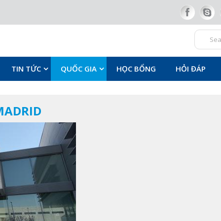
TIN TỨC
QUỐC GIA
HỌC BỔNG
HỎI ĐÁP
 MADRID