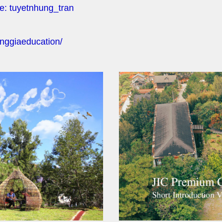
pe: tuyetnhung_tran
nggiaeducation/