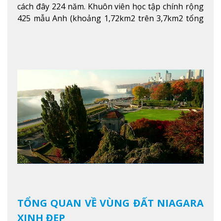
cách đây 224 năm. Khuôn viên học tập chính rộng
425 mẫu Anh (khoảng 1,72km2 trên 3,7km2 tổng
diện tích của trường)
Xem thêm
TỔNG QUAN VỀ VÙNG ĐẤT NIAGARA
XINH ĐẸP