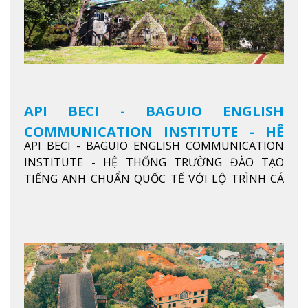
API BECI - BAGUIO ENGLISH
COMMUNICATION INSTITUTE - HỆ
API BECI - BAGUIO ENGLISH COMMUNICATION
THỐNG TRƯỜNG ĐÀO TẠO TIẾNG
INSTITUTE - HỆ THỐNG TRƯỜNG ĐÀO TẠO
ANH CHUẨN QUỐC TẾ
TIẾNG ANH CHUẨN QUỐC TẾ VỚI LỘ TRÌNH CÁ
NHÂN HÓA, KỶ LUẬT CAO VÀ HIỆU QUẢ THỰC TẾ
Xem thêm