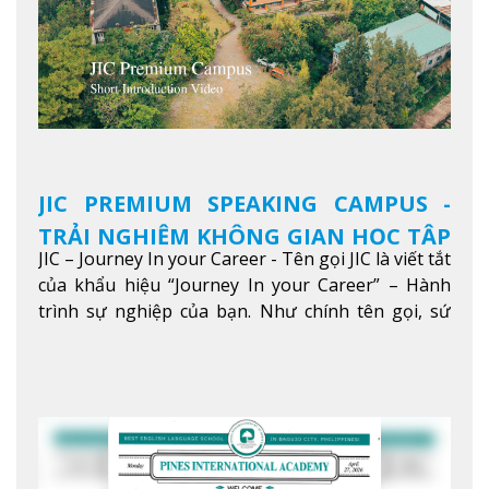
JIC PREMIUM SPEAKING CAMPUS -
TRẢI NGHIỆM KHÔNG GIAN HỌC TẬP
JIC – Journey In your Career - Tên gọi JIC là viết tắt
5 SAO TẠI BAGUIO
của khẩu hiệu “Journey In your Career” – Hành
trình sự nghiệp của bạn. Như chính tên gọi, sứ
mệnh của JIC là mở ra hành trình vươn tầm thế
giới trong sự nghiệp của bạn thông qua giáo dục
tiếng Anh chất lượng cao.
Xem thêm