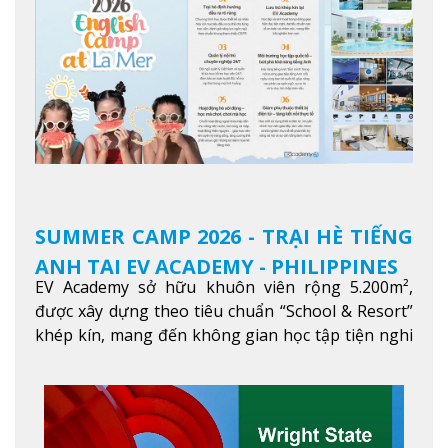
SUMMER CAMP 2026 - TRẠI HÈ TIẾNG
ANH TẠI EV ACADEMY - PHILIPPINES
EV Academy sở hữu khuôn viên rộng 5.200m²,
được xây dựng theo tiêu chuẩn “School & Resort”
khép kín, mang đến không gian học tập tiện nghi
và thoải mái. Học viên có thể tận hưởng các tiện
ích hiện đạ
Xem thêm