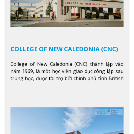
COLLEGE OF NEW CALEDONIA (CNC)
College of New Caledonia (CNC) thành lập vào
năm 1969, là một học viện giáo dục công lập sau
trung học, được tài trợ bởi chính phủ tỉnh British
Columbia. Trường cung cấp cho sinh viên một nền
tảng giáo dục Canada thật sự, cung cấp hơn 80
chuyên ngành hai năm đầu đại học và hơn 30
chương trình cao đẳng và chứng chỉ trong lĩnh
vực kinh doanh, khoa học y tế và các chương trình
nghề.
Xem thêm