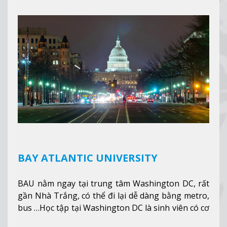
hỗ trợ du học sinh dễ dàng tiếp cận và hòa nhập
nhanh chóng môi trường học tại Canada.
Xem
thêm
BAY ATLANTIC UNIVERSITY
BAU nằm ngay tại trung tâm Washington DC, rất
gần Nhà Trắng, có thể đi lại dễ dàng bằng metro,
bus …Học tập tại Washington DC là sinh viên có cơ
hội học tập tại - số #1 nền kinh tế tốt nhất, #5