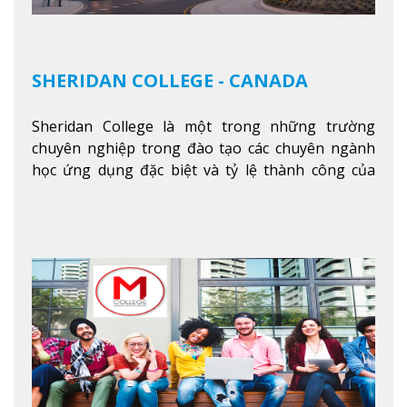
SHERIDAN COLLEGE - CANADA
Sheridan College là một trong những trường
chuyên nghiệp trong đào tạo các chuyên ngành
học ứng dụng đặc biệt và tỷ lệ thành công của
sinh viên tốt nghiệp rất cao tại Canada. Trường
nằm ở vị trí hàng đầu trong việc giảng dạy chương
trình giáo dục dựa trên các kỹ năng tích hợp lý
thuyết với ứng dụng, chuẩn bị cho sinh viên vào
các công việc của nghệ thuật thị giác và biểu diễn,
kinh doanh, các dịch vụ cộng đồng và ngành nghề
kỹ thuật.
Xem thêm