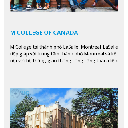
M COLLEGE OF CANADA
M College tại thành phố LaSalle, Montreal. LaSalle
tiếp giáp với trung tâm thành phố Montreal và kết
nối với hệ thống giao thông công cộng toàn diện.
Học sinh sẽ học trong một khuôn viên sôi động và
thú vị trong một khu vực đa văn hóa của thành
phố. Khuôn viên của trường không chỉ là một loạt
các lớp học - trường có phòng sinh viên rộng rãi
được trang bị các trạm sạc điện thoại di động,
không gian xanh để sinh viên tận hưởng và đỗ xe
tại chỗ. Bên kia đường các trung tâm mua sắm lớn
được bao quanh bởi nhiều doanh nghiệp nhỏ, M
College of Canada sẽ mang đến cho sinh viên cơ