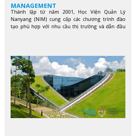
MANAGEMENT
Thành lập từ năm 2001, Học Viện Quản Lý
Nanyang (NIM) cung cấp các chương trình đào
tạo phù hợp với nhu cầu thị trường và dẫn đầu
trong khu vực. Tại NIM, “Nuôi Dưỡng hôm nay
cho ngày mai” với văn hóa lấy sinh viên làm trung
tâm, NIM cung cấp các chương trình giảng dạy,
học tập và nghiên cứu chất lượng nhằm nâng cao
kỹ năng, kiến thức và năng lực của sinh viên và các
đối tác của trường
Xem thêm