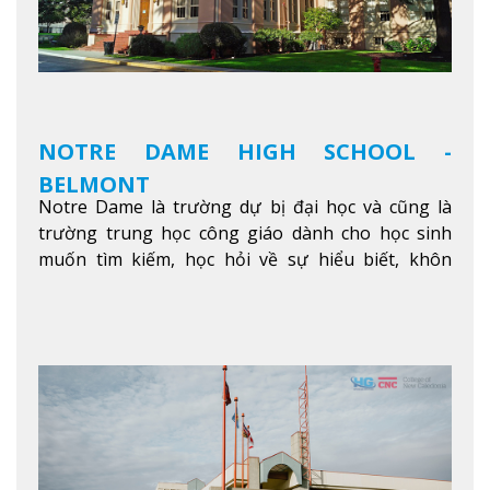
hội trải nghiệm những điều tốt nhất mà thành
phố Montreal mang lại.
Xem thêm
NOTRE DAME HIGH SCHOOL -
BELMONT
Notre Dame là trường dự bị đại học và cũng là
trường trung học công giáo dành cho học sinh
muốn tìm kiếm, học hỏi về sự hiểu biết, khôn
ngoan và phát triển như các nhà lãnh đạo, muốn
sống theo gương mẫu Đức Ki-tô để phục vụ cho
người khác.
Xem thêm