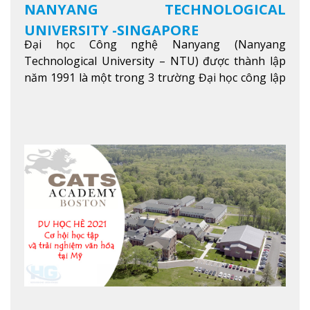
NANYANG TECHNOLOGICAL
UNIVERSITY -SINGAPORE
Đại học Công nghệ Nanyang (Nanyang
Technological University – NTU) được thành lập
năm 1991 là một trong 3 trường Đại học công lập
danh tiếng nhất Singapore. Đúng với tên gọi của
mình, NTU có thế mạnh trong các lĩnh vực giảng
dạy và nghiên cứu Khoa học, Công nghệ, Kỹ thuật,
Khoa học máy tính…Trường cũng được bình chọn
là một trong những ngôi trường đáng học nhất
trong khu vực các nước ASEAN và Châu Á.
Xem
thêm