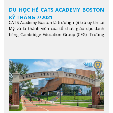
DU HỌC HÈ CATS ACADEMY BOSTON
KỲ THÁNG 7/2021
CATS Academy Boston là trường nội trú uy tín tại
Mỹ và là thành viên của tổ chức giáo dục danh
tiếng Cambridge Education Group (CEG). Trường
là con đường thuận lợi nhất dành cho các học sinh
Việt Nam muốn chuyển tiếp vào các trường Đại
học hàng đầu tại Mỹ như Harvard, Yale, MIT…
Xem
thêm