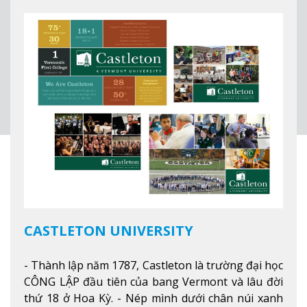
thành phố tốt nhất cho giới trẻ làm việc chuyên
nghiệp ở Mỹ, #7 thành phố an toàn nhất trên Thế
giới.
Xem thêm
CASTLETON UNIVERSITY
- Thành lập năm 1787, Castleton là trường đại học
CÔNG LẬP đầu tiên của bang Vermont và lâu đời
thứ 18 ở Hoa Kỳ. - Nép mình dưới chân núi xanh