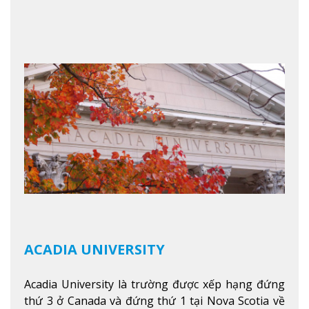
mướt của Green Mountains, khuôn viên Castleton
mang đến một cái nhìn toàn cảnh về mọi mùa
trong năm. Từ việc ngắm nhìn mùa thu phía sườn
núi xa xa và chinh phục tuyết rơi trong khu trượt
tuyết của trường, sinh viên có thể thưởng thức vẻ
đẹp tự nhiên của Vermont từ mọi góc trong
khuôn viên trường.
Xem thêm
ACADIA UNIVERSITY
Acadia University là trường được xếp hạng đứng
thứ 3 ở Canada và đứng thứ 1 tại Nova Scotia về