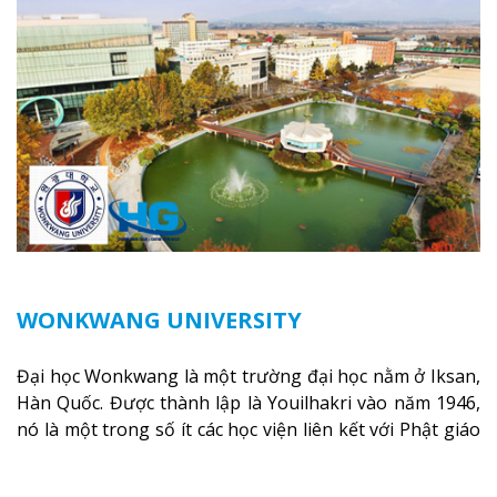
sách các trường ĐH có tỷ lệ sinh viên có việc làm sau khi
ra trường cao nhất Hàn Quốc và xếp hạng thứ 3 ở Hàn
quốc và được xếp hạng nhất ở khu vực Đông Nam Hàn
Quốc về tỷ lệ được tuyển dụng của sinh viên.
Xem thêm
WONKWANG UNIVERSITY
Đại học Wonkwang là một trường đại học nằm ở Iksan,
Hàn Quốc. Được thành lập là Youilhakri vào năm 1946,
nó là một trong số ít các học viện liên kết với Phật giáo
Won. Yuilhakrim đã thành công bởi Wonkwang Junior
College vào ngày 5 tháng 11 năm 1951, và đã đạt được