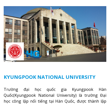
cấp độ đại học trong 29 tháng 1 năm 1953. Trường đại
học được khai trương vào năm 1967, và vào năm 1971
nó đã đạt cấp độ đại học.
Xem thêm
KYUNGPOOK NATIONAL UNIVERSITY
Trường đại học quốc gia Kyungpook Hàn
Quốc(Kyungpook National University) là trường Đại
học công lập nổi tiếng tại Hàn Quốc, được thành lập
vào năm 1946
Xem thêm