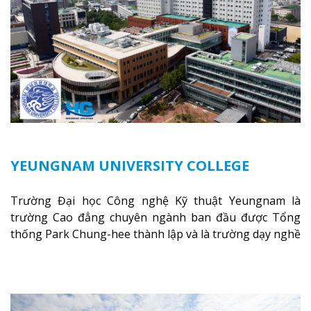
nghiên cứu, giảng dạy trong chương trình dự án trí tuệ
Hàn Quốc thế kỷ 21.
Xem thêm
YEUNGNAM UNIVERSITY COLLEGE
Trường Đại học Công nghệ Kỹ thuật Yeungnam là
trường Cao đẳng chuyên ngành ban đầu được Tổng
thống Park Chung-hee thành lập và là trường dạy nghề
trung học phổ thông KyungBuk vào tháng 2 năm 1968,
nằm ở thành phố Daegu.
Xem thêm