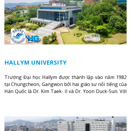
HALLYM UNIVERSITY
Trường Đại học Hallym được thành lập vào năm 1982
tại Chungcheon, Gangwon bởi hai giáo sư nổi tiếng của
Hàn Quốc là Dr. Kim Taek- Il và Dr. Yoon Duck-Sun. Với
lịch sử gần 30 năm phát triển, ngôi trường này đã nỗ
lực không ngừng để trở thành niềm tự hào của xứ sở
kim chi. Kể từ năm 1995 đến nay, Đại học Hallym đã
được Bộ giáo dục và đào tạo Hàn Quốc hỗ trợ ngân
sách trực tiếp nhằm phục vụ cho các chương trình