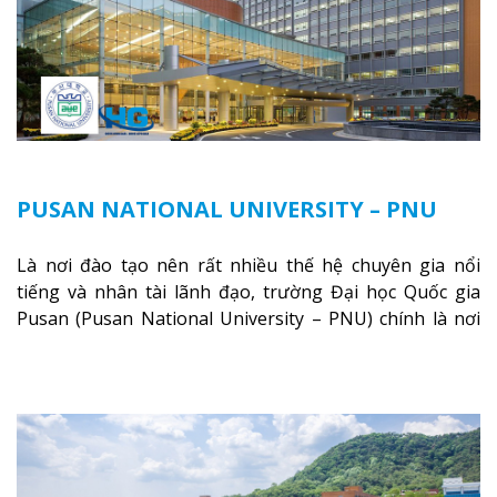
PUSAN NATIONAL UNIVERSITY – PNU
Là nơi đào tạo nên rất nhiều thế hệ chuyên gia nổi
tiếng và nhân tài lãnh đạo, trường Đại học Quốc gia
Pusan (Pusan National University – PNU) chính là nơi
trung tâm nghiên cứu hàng đầu Hàn Quốc. Xếp thứ nhì
trong hệ thống các trường Đại học Quốc gia ở Hàn
Quốc, PNU cung cấp chất lượng giáo dục cùng điều
kiên học tập tốt nhất dành cho sinh viên trong các lĩnh
vực: Khoa học xã hội, Khoa học tự nhiên, Công nghệ
Nano, Kinh doanh, Nghệ thuật, Y học,…
Xem thêm