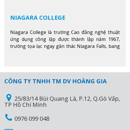
NIAGARA COLLEGE
Niagara College là trường Cao đẳng nghệ thuật
ứng dụng công lập được thành lập năm 1967,
trường tọa lạc ngay gần thác Niagara Falls, bang
Ontario, Canada, đây là thác nước nổi tiếng nhất
thế giới với 16 triệu khách du lịch mỗi năm.
Xem
thêm
CÔNG TY TNHH TM DV HOÀNG GIA
25/83/14 Bùi Quang Là, P.12, Q.Gò Vấp,
TP Hồ Chí Minh
0976 099 048