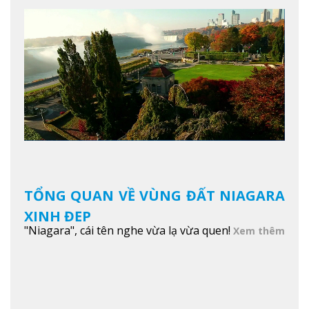
TỔNG QUAN VỀ VÙNG ĐẤT NIAGARA
XINH ĐẸP
"Niagara", cái tên nghe vừa lạ vừa quen!
Xem thêm