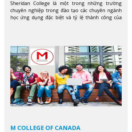
Sheridan College là một trong những trường
chuyên nghiệp trong đào tạo các chuyên ngành
học ứng dụng đặc biệt và tỷ lệ thành công của
sinh viên tốt nghiệp rất cao tại Canada. Trường
nằm ở vị trí hàng đầu trong việc giảng dạy chương
trình giáo dục dựa trên các kỹ năng tích hợp lý
thuyết với ứng dụng, chuẩn bị cho sinh viên vào
các công việc của nghệ thuật thị giác và biểu diễn,
kinh doanh, các dịch vụ cộng đồng và ngành nghề
kỹ thuật.
Xem thêm
M COLLEGE OF CANADA