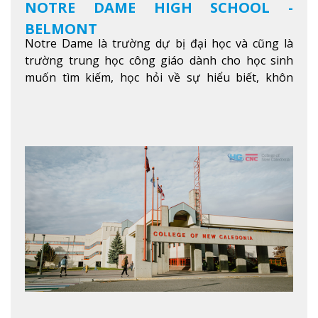
NOTRE DAME HIGH SCHOOL -
BELMONT
Notre Dame là trường dự bị đại học và cũng là
trường trung học công giáo dành cho học sinh
muốn tìm kiếm, học hỏi về sự hiểu biết, khôn
ngoan và phát triển như các nhà lãnh đạo, muốn
sống theo gương mẫu Đức Ki-tô để phục vụ cho
người khác.
Xem thêm