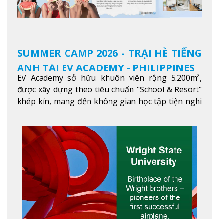
SUMMER CAMP 2026 - TRẠI HÈ TIẾNG
ANH TẠI EV ACADEMY - PHILIPPINES
EV Academy sở hữu khuôn viên rộng 5.200m²,
được xây dựng theo tiêu chuẩn “School & Resort”
khép kín, mang đến không gian học tập tiện nghi
và thoải mái. Học viên có thể tận hưởng các tiện
ích hiện đạ
Xem thêm