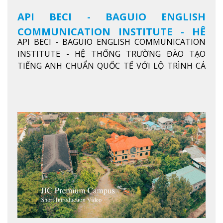
API BECI - BAGUIO ENGLISH
COMMUNICATION INSTITUTE - HỆ
API BECI - BAGUIO ENGLISH COMMUNICATION
THỐNG TRƯỜNG ĐÀO TẠO TIẾNG
INSTITUTE - HỆ THỐNG TRƯỜNG ĐÀO TẠO
ANH CHUẨN QUỐC TẾ
TIẾNG ANH CHUẨN QUỐC TẾ VỚI LỘ TRÌNH CÁ
NHÂN HÓA, KỶ LUẬT CAO VÀ HIỆU QUẢ THỰC TẾ
Xem thêm