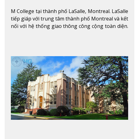
M College tại thành phố LaSalle, Montreal. LaSalle
tiếp giáp với trung tâm thành phố Montreal và kết
nối với hệ thống giao thông công cộng toàn diện.
Học sinh sẽ học trong một khuôn viên sôi động và
thú vị trong một khu vực đa văn hóa của thành
phố. Khuôn viên của trường không chỉ là một loạt
các lớp học - trường có phòng sinh viên rộng rãi
được trang bị các trạm sạc điện thoại di động,
không gian xanh để sinh viên tận hưởng và đỗ xe
tại chỗ. Bên kia đường các trung tâm mua sắm lớn
được bao quanh bởi nhiều doanh nghiệp nhỏ, M
College of Canada sẽ mang đến cho sinh viên cơ
hội trải nghiệm những điều tốt nhất mà thành
phố Montreal mang lại.
Xem thêm