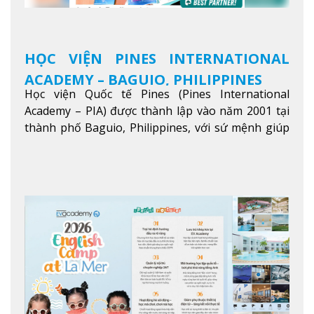
HỌC VIỆN PINES INTERNATIONAL
ACADEMY – BAGUIO, PHILIPPINES
Học viện Quốc tế Pines (Pines International
Academy – PIA) được thành lập vào năm 2001 tại
thành phố Baguio, Philippines, với sứ mệnh giúp
học viên từ khắp nơi trên thế giới nâng cao trình
độ tiếng Anh và đạt được mục tiêu học tập, công
việc.
Xem thêm