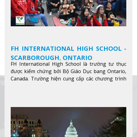
FH INTERNATIONAL HIGH SCHOOL -
SCARBOROUGH, ONTARIO
FH International High School là trường tư thục
được kiểm chứng bởi Bộ Giáo Dục bang Ontario,
Canada. Trường hiện cung cấp các chương trình
giảng dạy hệ trung học phổ thông từ lớp 9 đến
lớp 12, trại hè và các lớp bồi dưỡng anh văn nhằm
hỗ trợ du học sinh dễ dàng tiếp cận và hòa nhập
nhanh chóng môi trường học tại Canada.
Xem
thêm