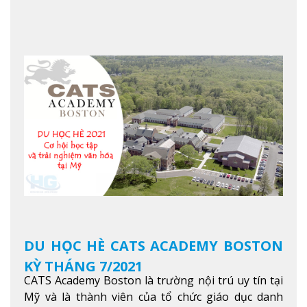
danh tiếng nhất Singapore. Đúng với tên gọi của
mình, NTU có thế mạnh trong các lĩnh vực giảng
dạy và nghiên cứu Khoa học, Công nghệ, Kỹ thuật,
Khoa học máy tính…Trường cũng được bình chọn
là một trong những ngôi trường đáng học nhất
trong khu vực các nước ASEAN và Châu Á.
Xem
thêm
DU HỌC HÈ CATS ACADEMY BOSTON
KỲ THÁNG 7/2021
CATS Academy Boston là trường nội trú uy tín tại
Mỹ và là thành viên của tổ chức giáo dục danh