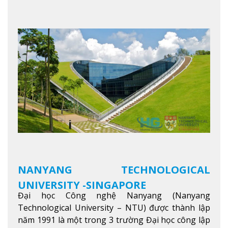
cho ngày mai” với văn hóa lấy sinh viên làm trung
tâm, NIM cung cấp các chương trình giảng dạy,
học tập và nghiên cứu chất lượng nhằm nâng cao
kỹ năng, kiến thức và năng lực của sinh viên và các
đối tác của trường
Xem thêm
NANYANG TECHNOLOGICAL
UNIVERSITY -SINGAPORE
Đại học Công nghệ Nanyang (Nanyang
Technological University – NTU) được thành lập
năm 1991 là một trong 3 trường Đại học công lập