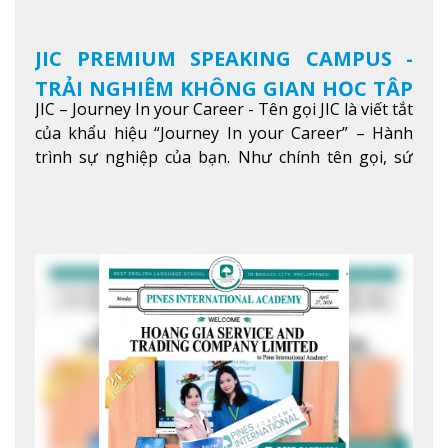
JIC PREMIUM SPEAKING CAMPUS -
TRẢI NGHIỆM KHÔNG GIAN HỌC TẬP
JIC – Journey In your Career - Tên gọi JIC là viết tắt
5 SAO TẠI BAGUIO
của khẩu hiệu “Journey In your Career” – Hành
trình sự nghiệp của bạn. Như chính tên gọi, sứ
mệnh của JIC là mở ra hành trình vươn tầm thế
giới trong sự nghiệp của bạn thông qua giáo dục
tiếng Anh chất lượng cao.
Xem thêm