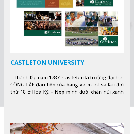
CASTLETON UNIVERSITY
- Thành lập năm 1787, Castleton là trường đại học
CÔNG LẬP đầu tiên của bang Vermont và lâu đời
thứ 18 ở Hoa Kỳ. - Nép mình dưới chân núi xanh
mướt của Green Mountains, khuôn viên Castleton
mang đến một cái nhìn toàn cảnh về mọi mùa
trong năm. Từ việc ngắm nhìn mùa thu phía sườn
núi xa xa và chinh phục tuyết rơi trong khu trượt
tuyết của trường, sinh viên có thể thưởng thức vẻ