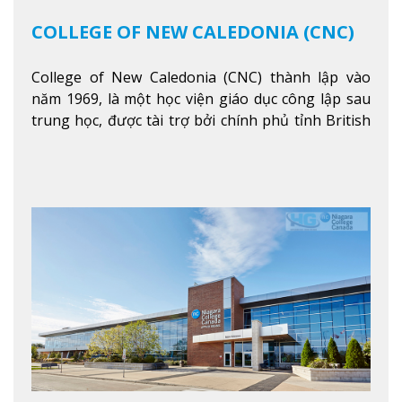
COLLEGE OF NEW CALEDONIA (CNC)
College of New Caledonia (CNC) thành lập vào
năm 1969, là một học viện giáo dục công lập sau
trung học, được tài trợ bởi chính phủ tỉnh British
Columbia. Trường cung cấp cho sinh viên một nền
tảng giáo dục Canada thật sự, cung cấp hơn 80
chuyên ngành hai năm đầu đại học và hơn 30
chương trình cao đẳng và chứng chỉ trong lĩnh
vực kinh doanh, khoa học y tế và các chương trình
nghề.
Xem thêm