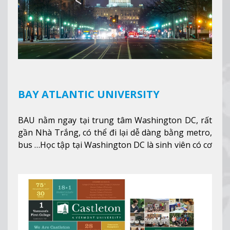
BAY ATLANTIC UNIVERSITY
BAU nằm ngay tại trung tâm Washington DC, rất
gần Nhà Trắng, có thể đi lại dễ dàng bằng metro,
bus …Học tập tại Washington DC là sinh viên có cơ
hội học tập tại - số #1 nền kinh tế tốt nhất, #5
thành phố tốt nhất cho giới trẻ làm việc chuyên
nghiệp ở Mỹ, #7 thành phố an toàn nhất trên Thế
giới.
Xem thêm