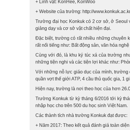
+ Linh vật: KonHee, KonWoo
+ Website của trường: http://www.konkuk.ac.kr
Trường đại học Konkuk có 2 cơ sở, ở Seoul v
giảng dạy và cơ sở vật chất hiện đại.
Đặc biệt, trường có rất nhiều những chuyên
rất nổi tiếng như: Bất động sản, văn hóa nghệ
Cùng với đó, là khu ký túc xá của trường nh
những tiện nghi và các tiện lợi khác như: Ph
Với những nỗ lực giáo dục của mình, trường 
quần vợt thế giới ATP, 4 cầu thủ quốc gia, 1
Hiện nay, trường là nơi theo học của hơn 26.0
Trường Konkuk từ kỳ tháng 6/2016 tới kỳ th
nhập học cho trên 500 du học sinh Việt Nam.
Các thành tích nhà trường Konkuk đạt được:
+ Năm 2017: Theo kết quả đánh giá toàn diện