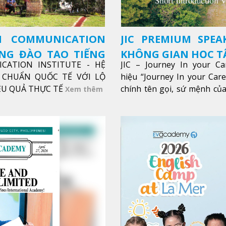
SH COMMUNICATION
JIC PREMIUM SPEA
ỜNG ĐÀO TẠO TIẾNG
KHÔNG GIAN HỌC TẬ
ICATION INSTITUTE - HỆ
JIC – Journey In your Ca
CHUẨN QUỐC TẾ VỚI LỘ
hiệu “Journey In your Car
IỆU QUẢ THỰC TẾ
chính tên gọi, sứ mệnh của
Xem thêm
trong sự nghiệp của bạn th
Xem thêm