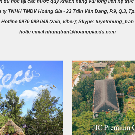
n du học tại các nước quý khách hàng vui lòng liên hệ trực t
 ty TNHH TMDV Hoàng Gia - 23 Trần Văn Đang, P.9, Q.3, T
Hotline 0976 099 048 (zalo, viber); Skype: tuyetnhung_tran
hoặc email nhungtran@hoanggiaedu.com