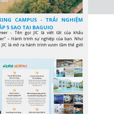
KING CAMPUS - TRẢI NGHIỆM
P 5 SAO TẠI BAGUIO
reer - Tên gọi JIC là viết tắt của khẩu
eer” – Hành trình sự nghiệp của bạn. Như
 JIC là mở ra hành trình vươn tầm thế giới
ông qua giáo dục tiếng Anh chất lượng cao.