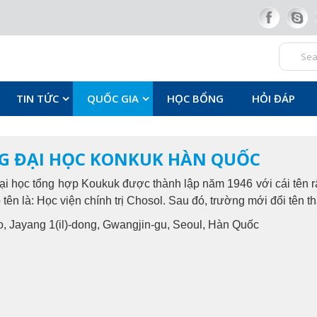
TIN TỨC
QUỐC GIA
HỌC BỔNG
HỎI ĐÁP
G ĐẠI HỌC KONKUK HÀN QUỐC
đại học tổng hợp Koukuk được thành lập năm 1946 với cái tên rấ
 tên là: Học viện chính trị Chosol. Sau đó, trường mới đổi tên 
o, Jayang 1(il)-dong, Gwangjin-gu, Seoul, Hàn Quốc