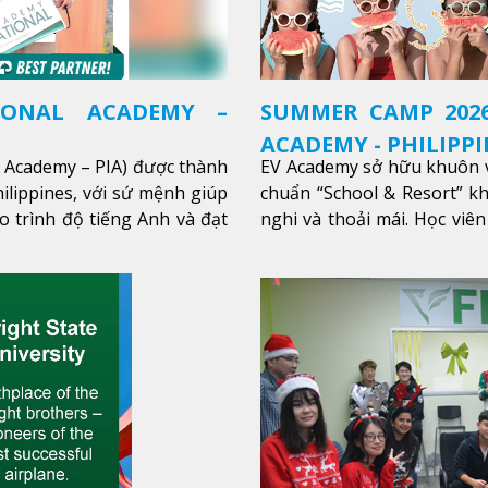
IONAL ACADEMY –
SUMMER CAMP 2026
ACADEMY - PHILIPPI
l Academy – PIA) được thành
EV Academy sở hữu khuôn v
ilippines, với sứ mệnh giúp
chuẩn “School & Resort” k
o trình độ tiếng Anh và đạt
nghi và thoải mái. Học viên
thêm