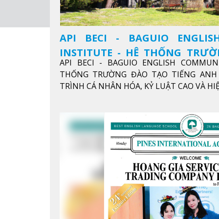
API BECI - BAGUIO ENGLI
INSTITUTE - HỆ THỐNG TRƯ
API BECI - BAGUIO ENGLISH COMMUN
ANH CHUẨN QUỐC TẾ
THỐNG TRƯỜNG ĐÀO TẠO TIẾNG ANH 
TRÌNH CÁ NHÂN HÓA, KỶ LUẬT CAO VÀ H