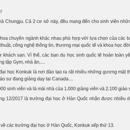
/
à Chungju. Cả 2 cơ sở này, đều mang đến cho sinh viên những
 khoa chuyên ngành khác nhau phù hợp với lựa chọn của các
 thuật, công nghệ thông tin, thương mại quốc tế và khoa học đờ
ư khách sạn. Vì thế, các bạn du học sinh quốc tế hoàn toàn yê
òng tập Gym, nhà ăn,…
đại học Konkuk là nơi đào tạo ra rất nhiều những gương mặt th
 giáo sư đang giảng dạy tại Canada…
00 sinh viên và là mái nhà của 1.000 giảng viên và 2.100 giáo 
áng 12/2017 là trường đại học ở Hàn Quốc nhận được nhiều du 
 về các trường đại học ở Hàn Quốc, Konkuk xếp thứ 13.