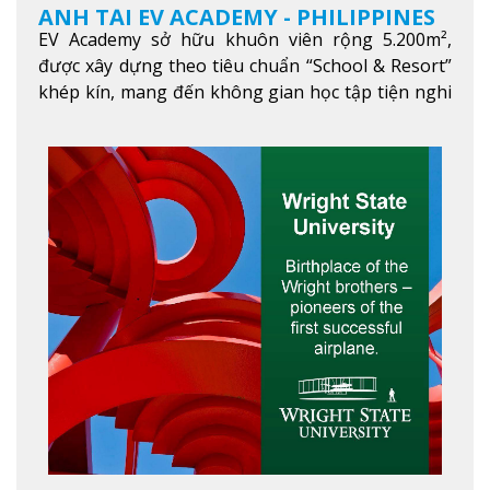
ANH TẠI EV ACADEMY - PHILIPPINES
EV Academy sở hữu khuôn viên rộng 5.200m²,
được xây dựng theo tiêu chuẩn “School & Resort”
khép kín, mang đến không gian học tập tiện nghi
và thoải mái. Học viên có thể tận hưởng các tiện
ích hiện đạ
Xem thêm