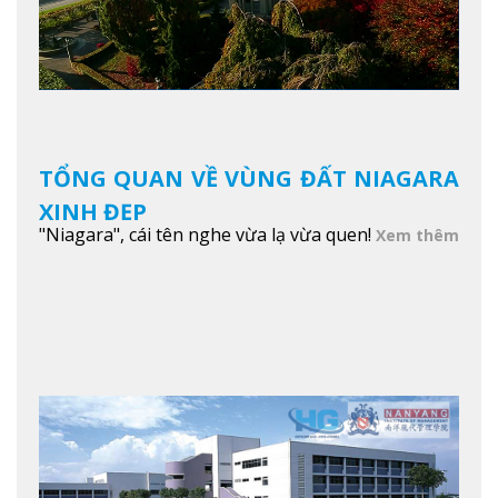
TỔNG QUAN VỀ VÙNG ĐẤT NIAGARA
XINH ĐẸP
"Niagara", cái tên nghe vừa lạ vừa quen!
Xem thêm