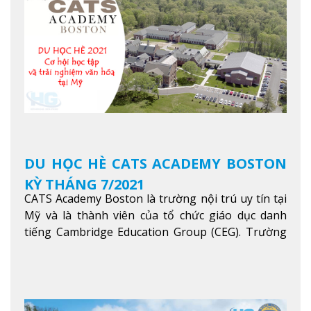
trong khu vực các nước ASEAN và Châu Á.
Xem
thêm
DU HỌC HÈ CATS ACADEMY BOSTON
KỲ THÁNG 7/2021
CATS Academy Boston là trường nội trú uy tín tại
Mỹ và là thành viên của tổ chức giáo dục danh
tiếng Cambridge Education Group (CEG). Trường
là con đường thuận lợi nhất dành cho các học sinh
Việt Nam muốn chuyển tiếp vào các trường Đại
học hàng đầu tại Mỹ như Harvard, Yale, MIT…
Xem
thêm