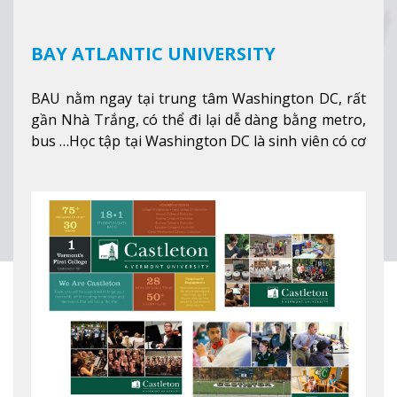
BAY ATLANTIC UNIVERSITY
BAU nằm ngay tại trung tâm Washington DC, rất
gần Nhà Trắng, có thể đi lại dễ dàng bằng metro,
bus …Học tập tại Washington DC là sinh viên có cơ
hội học tập tại - số #1 nền kinh tế tốt nhất, #5
thành phố tốt nhất cho giới trẻ làm việc chuyên
nghiệp ở Mỹ, #7 thành phố an toàn nhất trên Thế
giới.
Xem thêm