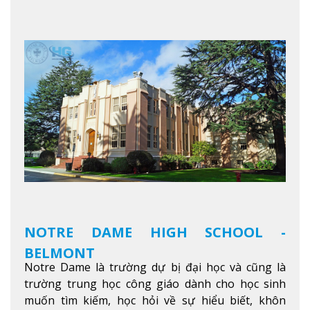
thú vị trong một khu vực đa văn hóa của thành
phố. Khuôn viên của trường không chỉ là một loạt
các lớp học - trường có phòng sinh viên rộng rãi
được trang bị các trạm sạc điện thoại di động,
không gian xanh để sinh viên tận hưởng và đỗ xe
tại chỗ. Bên kia đường các trung tâm mua sắm lớn
được bao quanh bởi nhiều doanh nghiệp nhỏ, M
College of Canada sẽ mang đến cho sinh viên cơ
hội trải nghiệm những điều tốt nhất mà thành
phố Montreal mang lại.
Xem thêm
NOTRE DAME HIGH SCHOOL -
BELMONT
Notre Dame là trường dự bị đại học và cũng là
trường trung học công giáo dành cho học sinh
muốn tìm kiếm, học hỏi về sự hiểu biết, khôn