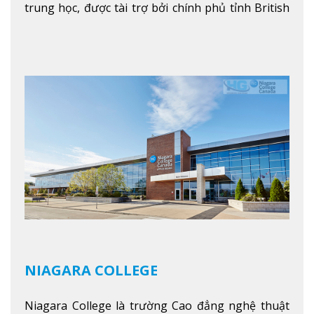
trung học, được tài trợ bởi chính phủ tỉnh British
Columbia. Trường cung cấp cho sinh viên một nền
tảng giáo dục Canada thật sự, cung cấp hơn 80
chuyên ngành hai năm đầu đại học và hơn 30
chương trình cao đẳng và chứng chỉ trong lĩnh
vực kinh doanh, khoa học y tế và các chương trình
nghề.
Xem thêm
NIAGARA COLLEGE
Niagara College là trường Cao đẳng nghệ thuật