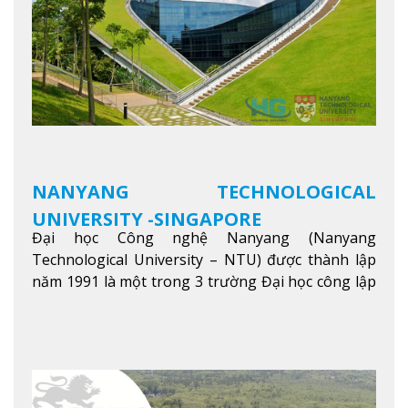
NANYANG TECHNOLOGICAL
UNIVERSITY -SINGAPORE
Đại học Công nghệ Nanyang (Nanyang
Technological University – NTU) được thành lập
năm 1991 là một trong 3 trường Đại học công lập
danh tiếng nhất Singapore. Đúng với tên gọi của
mình, NTU có thế mạnh trong các lĩnh vực giảng
dạy và nghiên cứu Khoa học, Công nghệ, Kỹ thuật,
Khoa học máy tính…Trường cũng được bình chọn
là một trong những ngôi trường đáng học nhất