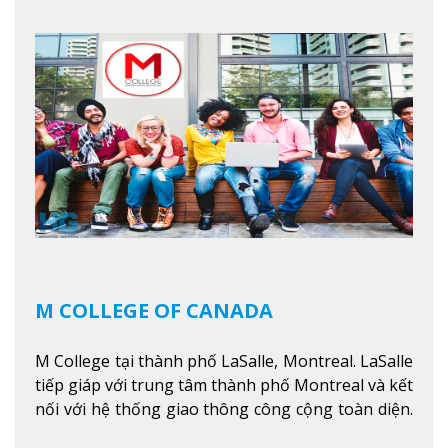
trình giáo dục dựa trên các kỹ năng tích hợp lý
thuyết với ứng dụng, chuẩn bị cho sinh viên vào
các công việc của nghệ thuật thị giác và biểu diễn,
kinh doanh, các dịch vụ cộng đồng và ngành nghề
kỹ thuật.
Xem thêm
M COLLEGE OF CANADA
M College tại thành phố LaSalle, Montreal. LaSalle
tiếp giáp với trung tâm thành phố Montreal và kết
nối với hệ thống giao thông công cộng toàn diện.
Học sinh sẽ học trong một khuôn viên sôi động và