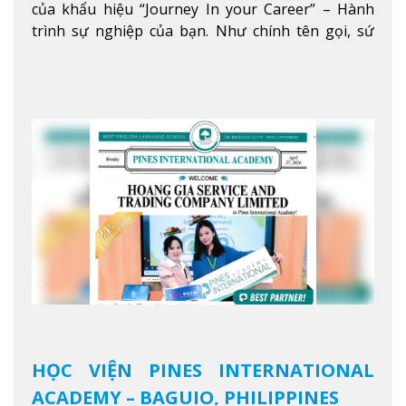
của khẩu hiệu “Journey In your Career” – Hành
trình sự nghiệp của bạn. Như chính tên gọi, sứ
mệnh của JIC là mở ra hành trình vươn tầm thế
giới trong sự nghiệp của bạn thông qua giáo dục
tiếng Anh chất lượng cao.
Xem thêm
HỌC VIỆN PINES INTERNATIONAL
ACADEMY – BAGUIO, PHILIPPINES