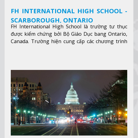
FH INTERNATIONAL HIGH SCHOOL -
SCARBOROUGH, ONTARIO
FH International High School là trường tư thục
được kiểm chứng bởi Bộ Giáo Dục bang Ontario,
Canada. Trường hiện cung cấp các chương trình
giảng dạy hệ trung học phổ thông từ lớp 9 đến
lớp 12, trại hè và các lớp bồi dưỡng anh văn nhằm
hỗ trợ du học sinh dễ dàng tiếp cận và hòa nhập
nhanh chóng môi trường học tại Canada.
Xem
thêm