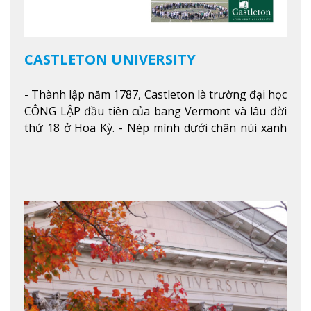
CASTLETON UNIVERSITY
- Thành lập năm 1787, Castleton là trường đại học
CÔNG LẬP đầu tiên của bang Vermont và lâu đời
thứ 18 ở Hoa Kỳ. - Nép mình dưới chân núi xanh
mướt của Green Mountains, khuôn viên Castleton
mang đến một cái nhìn toàn cảnh về mọi mùa
trong năm. Từ việc ngắm nhìn mùa thu phía sườn
núi xa xa và chinh phục tuyết rơi trong khu trượt
tuyết của trường, sinh viên có thể thưởng thức vẻ
đẹp tự nhiên của Vermont từ mọi góc trong
khuôn viên trường.
Xem thêm