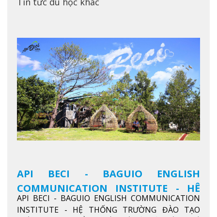
Tin tức du học khác
API BECI - BAGUIO ENGLISH
COMMUNICATION INSTITUTE - HỆ
API BECI - BAGUIO ENGLISH COMMUNICATION
THỐNG TRƯỜNG ĐÀO TẠO TIẾNG
INSTITUTE - HỆ THỐNG TRƯỜNG ĐÀO TẠO