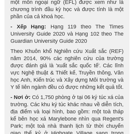
một môn ngoại ngữ (EFL) được xem như là
chương trình đầu kỳ học và được tính là một
phần của cả khoá học.
- Xếp Hạng:
Hạng 119 theo The Times
University Guide 2020 và Hạng 102 theo The
Guardian University Guide 2020
Theo Khuôn khổ Nghiên cứu Xuất sắc (REF)
năm 2014, 90% các nghiên cứu của trường
được đánh giá là 'xuất sắc quốc tế'. Các lĩnh
vực Nghệ thuật & Thiết kế, Truyền thông, Văn
học Anh, Kiến trúc và Xây dựng Môi trường và
Y tế liên ngành đều có được những kết quả tốt.
- Nơi ở:
Có 1,750 phòng ở tại 06 ký túc xá của
trường. Các khu ký túc khác nhau về diễn tích,
địa điểm và loại hình, bao gồm: một toà tháp
kế bên học xá Marylebone nhìn qua Regent's
Park; một toà nhà thanh lịch từ thời chuyển
giao thế kỷ ở Highgate Village sang trọng