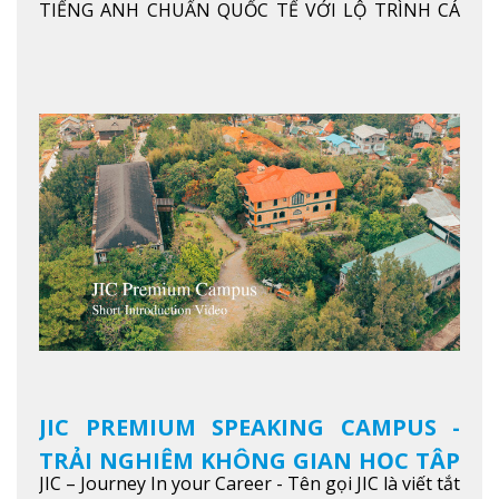
ANH CHUẨN QUỐC TẾ
TIẾNG ANH CHUẨN QUỐC TẾ VỚI LỘ TRÌNH CÁ
NHÂN HÓA, KỶ LUẬT CAO VÀ HIỆU QUẢ THỰC TẾ
Xem thêm
JIC PREMIUM SPEAKING CAMPUS -
TRẢI NGHIỆM KHÔNG GIAN HỌC TẬP
JIC – Journey In your Career - Tên gọi JIC là viết tắt
5 SAO TẠI BAGUIO