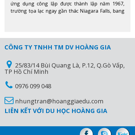
ứng dụng công lập được thành lập năm 1967,
trường tọa lạc ngay gần thác Niagara Falls, bang
Ontario, Canada, đây là thác nước nổi tiếng nhất
thế giới với 16 triệu khách du lịch mỗi năm.
Xem
thêm
CÔNG TY TNHH TM DV HOÀNG GIA
25/83/14 Bùi Quang Là, P.12, Q.Gò Vấp,
TP Hồ Chí Minh
0976 099 048
nhungtran@hoanggiaedu.com
LIÊN KẾT VỚI DU HỌC HOÀNG GIA