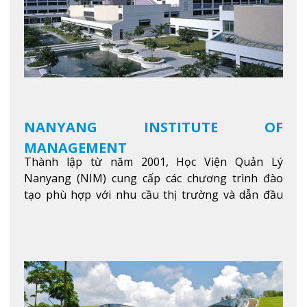
NANYANG INSTITUTE OF
MANAGEMENT
Thành lập từ năm 2001, Học Viện Quản Lý
Nanyang (NIM) cung cấp các chương trình đào
tạo phù hợp với nhu cầu thị trường và dẫn đầu
trong khu vực. Tại NIM, “Nuôi Dưỡng hôm nay
cho ngày mai” với văn hóa lấy sinh viên làm trung
tâm, NIM cung cấp các chương trình giảng dạy,
học tập và nghiên cứu chất lượng nhằm nâng cao
kỹ năng, kiến thức và năng lực của sinh viên và các
đối tác của trường
Xem thêm