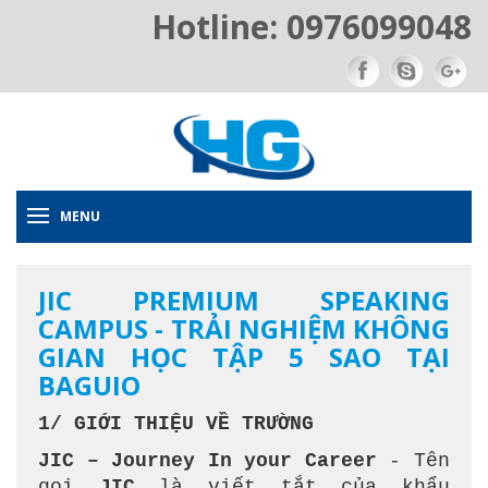
Hotline: 0976099048
MENU
JIC PREMIUM SPEAKING
CAMPUS - TRẢI NGHIỆM KHÔNG
GIAN HỌC TẬP 5 SAO TẠI
BAGUIO
1/ GIỚI THIỆU VỀ TRƯỜNG
JIC – Journey In your Career
- Tên
gọi
JIC
là viết tắt của khẩu