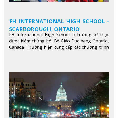
FH INTERNATIONAL HIGH SCHOOL -
SCARBOROUGH, ONTARIO
FH International High School là trường tư thục
được kiểm chứng bởi Bộ Giáo Dục bang Ontario,
Canada. Trường hiện cung cấp các chương trình
giảng dạy hệ trung học phổ thông từ lớp 9 đến
lớp 12, trại hè và các lớp bồi dưỡng anh văn nhằm
hỗ trợ du học sinh dễ dàng tiếp cận và hòa nhập
nhanh chóng môi trường học tại Canada.
Xem
thêm