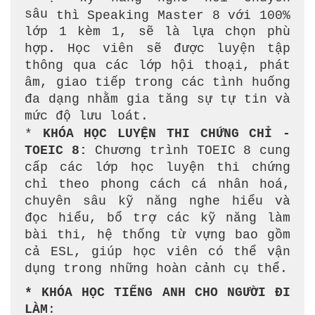
sâu
thì Speaking Master 8 với 100%
lớp 1 kèm 1, sẽ là lựa chọn phù
hợp. Học viên sẽ được luyện tập
thông qua các lớp hội thoại, phát
âm, giao tiếp trong các tình huống
đa dạng nhằm gia tăng sự tự tin và
mức độ lưu loát.
​*
KHÓA HỌC LUYỆN THI CHỨNG CHỈ -
TOEIC 8:
Chương trình TOEIC 8 cung
cấp các lớp học luyện thi chứng
chỉ theo phong cách cá nhân hoá,
chuyên sâu kỹ năng nghe hiểu và
đọc hiểu, bổ trợ các kỹ năng làm
bài thi, hệ thống từ vựng bao gồm
cả ESL, giúp học viên có thể vận
dụng trong những hoàn cảnh cụ thể.
* KHÓA HỌC TIẾNG ANH CHO NGƯỜI ĐI
LÀM
: