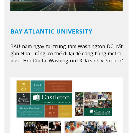
BAY ATLANTIC UNIVERSITY
BAU nằm ngay tại trung tâm Washington DC, rất
gần Nhà Trắng, có thể đi lại dễ dàng bằng metro,
bus …Học tập tại Washington DC là sinh viên có cơ
hội học tập tại - số #1 nền kinh tế tốt nhất, #5
thành phố tốt nhất cho giới trẻ làm việc chuyên
nghiệp ở Mỹ, #7 thành phố an toàn nhất trên Thế
giới.
Xem thêm