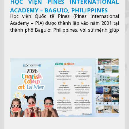
HỌC VIỆN PINES INTERNATIONAL
ACADEMY – BAGUIO, PHILIPPINES
Học viện Quốc tế Pines (Pines International
Academy – PIA) được thành lập vào năm 2001 tại
thành phố Baguio, Philippines, với sứ mệnh giúp
học viên từ khắp nơi trên thế giới nâng cao trình
độ tiếng Anh và đạt được mục tiêu học tập, công
việc.
Xem thêm