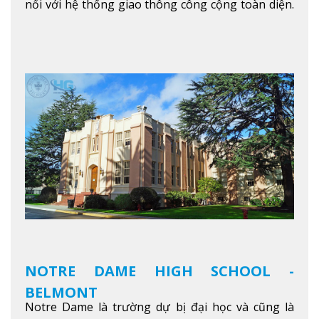
nối với hệ thống giao thông công cộng toàn diện.
Học sinh sẽ học trong một khuôn viên sôi động và
thú vị trong một khu vực đa văn hóa của thành
phố. Khuôn viên của trường không chỉ là một loạt
các lớp học - trường có phòng sinh viên rộng rãi
được trang bị các trạm sạc điện thoại di động,
không gian xanh để sinh viên tận hưởng và đỗ xe
tại chỗ. Bên kia đường các trung tâm mua sắm lớn
được bao quanh bởi nhiều doanh nghiệp nhỏ, M
College of Canada sẽ mang đến cho sinh viên cơ
hội trải nghiệm những điều tốt nhất mà thành
phố Montreal mang lại.
Xem thêm
NOTRE DAME HIGH SCHOOL -
BELMONT
Notre Dame là trường dự bị đại học và cũng là