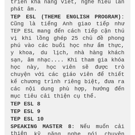
triển khả năng viết, nghe hiểu lẫn
phát âm.
TEP ESL (THEME ENGLISH PROGRAM):
Cũng là tiếng Anh giao tiếp như
TEP ESL mang đến cách tiếp cận thú
vị khi lồng ghép 25 chủ đề phong
phú vào các buổi học như ẩm thực,
y khoa, du lịch, nhà hàng khách
sạn, âm nhạc.... Khi tham gia khóa
học này, học viên sẽ được trò
chuyện với các giáo viên để thiết
kế chương trình riêng biệt, đưa ra
các nội dung phù hợp, hướng đến
mục tiêu cải thiện cụ thể.
TEP ESL 8
TEP ESL 9
TEP ESL 10
SPEAKING MASTER 8
: Nếu muốn cải
thiện
kỹ năng nghe nói chuyên