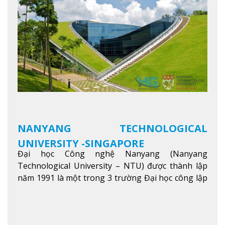
kỹ năng, kiến thức và năng lực của sinh viên và các
đối tác của trường
Xem thêm
NANYANG TECHNOLOGICAL
UNIVERSITY -SINGAPORE
Đại học Công nghệ Nanyang (Nanyang
Technological University – NTU) được thành lập
năm 1991 là một trong 3 trường Đại học công lập
danh tiếng nhất Singapore. Đúng với tên gọi của
mình, NTU có thế mạnh trong các lĩnh vực giảng
dạy và nghiên cứu Khoa học, Công nghệ, Kỹ thuật,