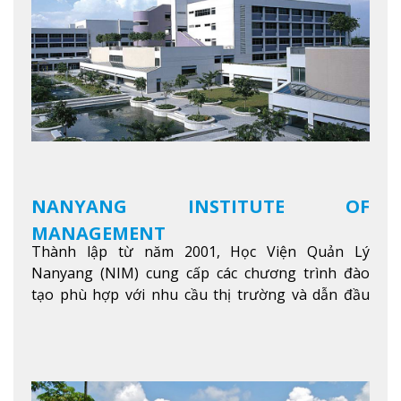
NANYANG INSTITUTE OF
MANAGEMENT
Thành lập từ năm 2001, Học Viện Quản Lý
Nanyang (NIM) cung cấp các chương trình đào
tạo phù hợp với nhu cầu thị trường và dẫn đầu
trong khu vực. Tại NIM, “Nuôi Dưỡng hôm nay
cho ngày mai” với văn hóa lấy sinh viên làm trung
tâm, NIM cung cấp các chương trình giảng dạy,
học tập và nghiên cứu chất lượng nhằm nâng cao