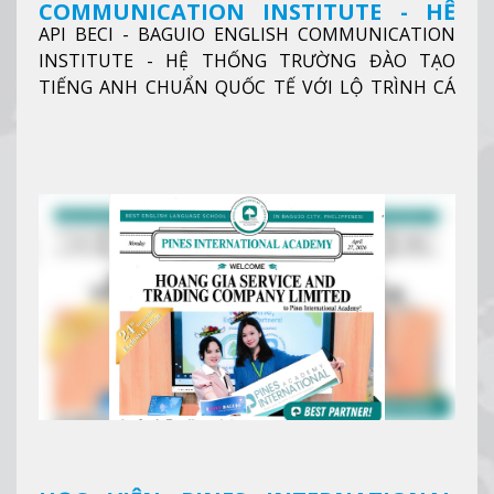
COMMUNICATION INSTITUTE - HỆ
API BECI - BAGUIO ENGLISH COMMUNICATION
THỐNG TRƯỜNG ĐÀO TẠO TIẾNG
INSTITUTE - HỆ THỐNG TRƯỜNG ĐÀO TẠO
ANH CHUẨN QUỐC TẾ
TIẾNG ANH CHUẨN QUỐC TẾ VỚI LỘ TRÌNH CÁ
NHÂN HÓA, KỶ LUẬT CAO VÀ HIỆU QUẢ THỰC TẾ
Xem thêm