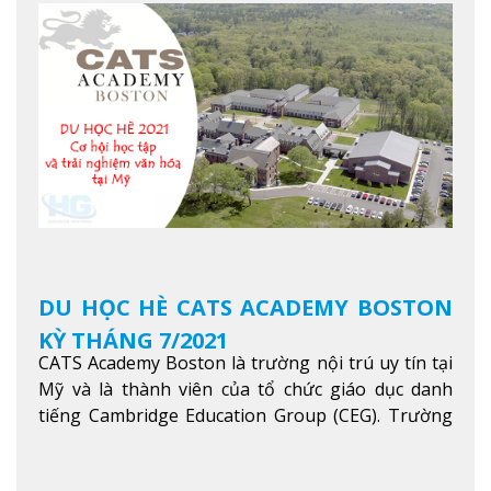
Khoa học máy tính…Trường cũng được bình chọn
là một trong những ngôi trường đáng học nhất
trong khu vực các nước ASEAN và Châu Á.
Xem
thêm
DU HỌC HÈ CATS ACADEMY BOSTON
KỲ THÁNG 7/2021
CATS Academy Boston là trường nội trú uy tín tại
Mỹ và là thành viên của tổ chức giáo dục danh
tiếng Cambridge Education Group (CEG). Trường
là con đường thuận lợi nhất dành cho các học sinh
Việt Nam muốn chuyển tiếp vào các trường Đại