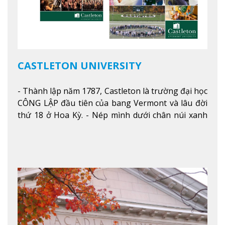
CASTLETON UNIVERSITY
- Thành lập năm 1787, Castleton là trường đại học
CÔNG LẬP đầu tiên của bang Vermont và lâu đời
thứ 18 ở Hoa Kỳ. - Nép mình dưới chân núi xanh
mướt của Green Mountains, khuôn viên Castleton
mang đến một cái nhìn toàn cảnh về mọi mùa
trong năm. Từ việc ngắm nhìn mùa thu phía sườn
núi xa xa và chinh phục tuyết rơi trong khu trượt
tuyết của trường, sinh viên có thể thưởng thức vẻ
đẹp tự nhiên của Vermont từ mọi góc trong
khuôn viên trường.
Xem thêm