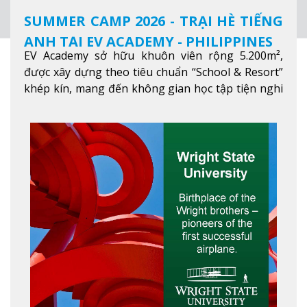
SUMMER CAMP 2026 - TRẠI HÈ TIẾNG
ANH TẠI EV ACADEMY - PHILIPPINES
EV Academy sở hữu khuôn viên rộng 5.200m²,
được xây dựng theo tiêu chuẩn “School & Resort”
khép kín, mang đến không gian học tập tiện nghi
và thoải mái. Học viên có thể tận hưởng các tiện
ích hiện đạ
Xem thêm