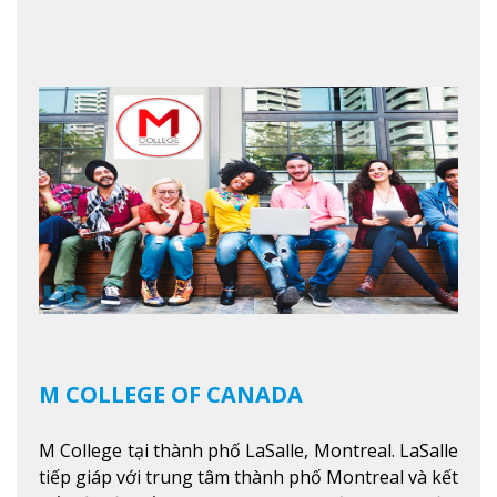
sinh viên tốt nghiệp rất cao tại Canada. Trường
nằm ở vị trí hàng đầu trong việc giảng dạy chương
trình giáo dục dựa trên các kỹ năng tích hợp lý
thuyết với ứng dụng, chuẩn bị cho sinh viên vào
các công việc của nghệ thuật thị giác và biểu diễn,
kinh doanh, các dịch vụ cộng đồng và ngành nghề
kỹ thuật.
Xem thêm
M COLLEGE OF CANADA
M College tại thành phố LaSalle, Montreal. LaSalle
tiếp giáp với trung tâm thành phố Montreal và kết