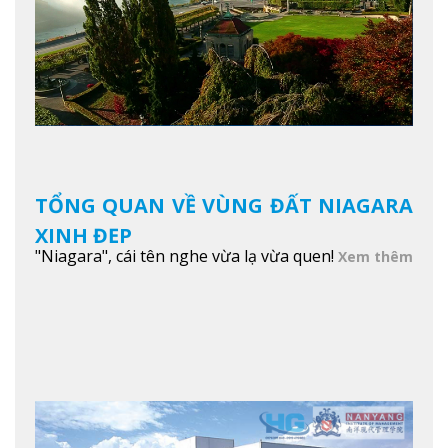
TỔNG QUAN VỀ VÙNG ĐẤT NIAGARA
XINH ĐẸP
"Niagara", cái tên nghe vừa lạ vừa quen!
Xem thêm