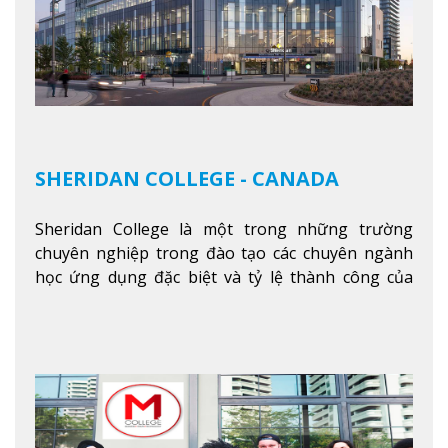
SHERIDAN COLLEGE - CANADA
Sheridan College là một trong những trường
chuyên nghiệp trong đào tạo các chuyên ngành
học ứng dụng đặc biệt và tỷ lệ thành công của
sinh viên tốt nghiệp rất cao tại Canada. Trường
nằm ở vị trí hàng đầu trong việc giảng dạy chương
trình giáo dục dựa trên các kỹ năng tích hợp lý
thuyết với ứng dụng, chuẩn bị cho sinh viên vào
các công việc của nghệ thuật thị giác và biểu diễn,
kinh doanh, các dịch vụ cộng đồng và ngành nghề
kỹ thuật.
Xem thêm