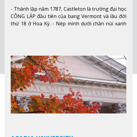
- Thành lập năm 1787, Castleton là trường đại học
CÔNG LẬP đầu tiên của bang Vermont và lâu đời
thứ 18 ở Hoa Kỳ. - Nép mình dưới chân núi xanh
mướt của Green Mountains, khuôn viên Castleton
mang đến một cái nhìn toàn cảnh về mọi mùa
trong năm. Từ việc ngắm nhìn mùa thu phía sườn
núi xa xa và chinh phục tuyết rơi trong khu trượt
tuyết của trường, sinh viên có thể thưởng thức vẻ
đẹp tự nhiên của Vermont từ mọi góc trong
khuôn viên trường.
Xem thêm