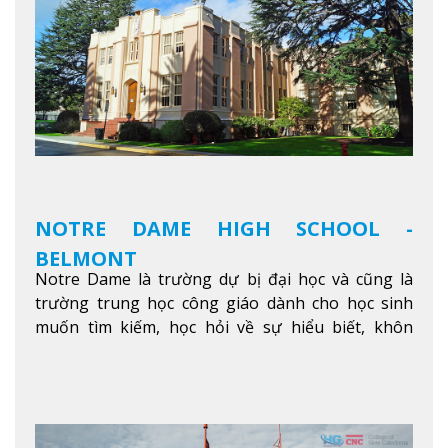
tại chỗ. Bên kia đường các trung tâm mua sắm lớn
được bao quanh bởi nhiều doanh nghiệp nhỏ, M
College of Canada sẽ mang đến cho sinh viên cơ
hội trải nghiệm những điều tốt nhất mà thành
phố Montreal mang lại.
Xem thêm
NOTRE DAME HIGH SCHOOL -
BELMONT
Notre Dame là trường dự bị đại học và cũng là
trường trung học công giáo dành cho học sinh
muốn tìm kiếm, học hỏi về sự hiểu biết, khôn
ngoan và phát triển như các nhà lãnh đạo, muốn
sống theo gương mẫu Đức Ki-tô để phục vụ cho
người khác.
Xem thêm