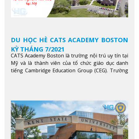
DU HỌC HÈ CATS ACADEMY BOSTON
KỲ THÁNG 7/2021
CATS Academy Boston là trường nội trú uy tín tại
Mỹ và là thành viên của tổ chức giáo dục danh
tiếng Cambridge Education Group (CEG). Trường
là con đường thuận lợi nhất dành cho các học sinh
Việt Nam muốn chuyển tiếp vào các trường Đại
học hàng đầu tại Mỹ như Harvard, Yale, MIT…
Xem
thêm