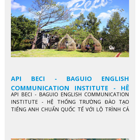
API BECI - BAGUIO ENGLISH
COMMUNICATION INSTITUTE - HỆ
API BECI - BAGUIO ENGLISH COMMUNICATION
THỐNG TRƯỜNG ĐÀO TẠO TIẾNG
INSTITUTE - HỆ THỐNG TRƯỜNG ĐÀO TẠO
ANH CHUẨN QUỐC TẾ
TIẾNG ANH CHUẨN QUỐC TẾ VỚI LỘ TRÌNH CÁ
NHÂN HÓA, KỶ LUẬT CAO VÀ HIỆU QUẢ THỰC TẾ
Xem thêm