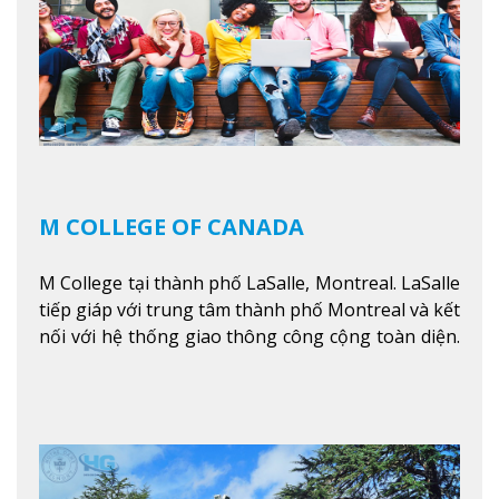
M COLLEGE OF CANADA
M College tại thành phố LaSalle, Montreal. LaSalle
tiếp giáp với trung tâm thành phố Montreal và kết
nối với hệ thống giao thông công cộng toàn diện.
Học sinh sẽ học trong một khuôn viên sôi động và
thú vị trong một khu vực đa văn hóa của thành
phố. Khuôn viên của trường không chỉ là một loạt
các lớp học - trường có phòng sinh viên rộng rãi
được trang bị các trạm sạc điện thoại di động,
không gian xanh để sinh viên tận hưởng và đỗ xe