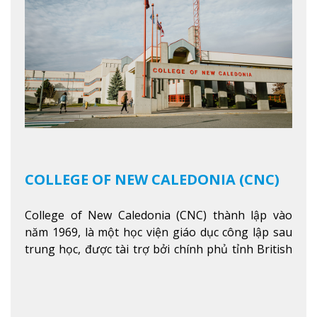
COLLEGE OF NEW CALEDONIA (CNC)
College of New Caledonia (CNC) thành lập vào
năm 1969, là một học viện giáo dục công lập sau
trung học, được tài trợ bởi chính phủ tỉnh British
Columbia. Trường cung cấp cho sinh viên một nền
tảng giáo dục Canada thật sự, cung cấp hơn 80
chuyên ngành hai năm đầu đại học và hơn 30