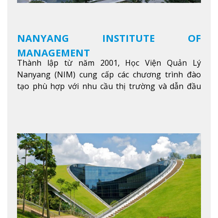
NANYANG INSTITUTE OF
MANAGEMENT
Thành lập từ năm 2001, Học Viện Quản Lý
Nanyang (NIM) cung cấp các chương trình đào
tạo phù hợp với nhu cầu thị trường và dẫn đầu
trong khu vực. Tại NIM, “Nuôi Dưỡng hôm nay
cho ngày mai” với văn hóa lấy sinh viên làm trung
tâm, NIM cung cấp các chương trình giảng dạy,
học tập và nghiên cứu chất lượng nhằm nâng cao
kỹ năng, kiến thức và năng lực của sinh viên và các
đối tác của trường
Xem thêm