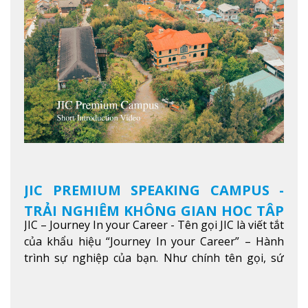
JIC PREMIUM SPEAKING CAMPUS -
TRẢI NGHIỆM KHÔNG GIAN HỌC TẬP
JIC – Journey In your Career - Tên gọi JIC là viết tắt
5 SAO TẠI BAGUIO
của khẩu hiệu “Journey In your Career” – Hành
trình sự nghiệp của bạn. Như chính tên gọi, sứ
mệnh của JIC là mở ra hành trình vươn tầm thế
giới trong sự nghiệp của bạn thông qua giáo dục
tiếng Anh chất lượng cao.
Xem thêm