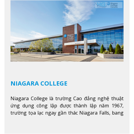
chương trình cao đẳng và chứng chỉ trong lĩnh
vực kinh doanh, khoa học y tế và các chương trình
nghề.
Xem thêm
NIAGARA COLLEGE
Niagara College là trường Cao đẳng nghệ thuật
ứng dụng công lập được thành lập năm 1967,
trường tọa lạc ngay gần thác Niagara Falls, bang
Ontario, Canada, đây là thác nước nổi tiếng nhất
thế giới với 16 triệu khách du lịch mỗi năm.
Xem