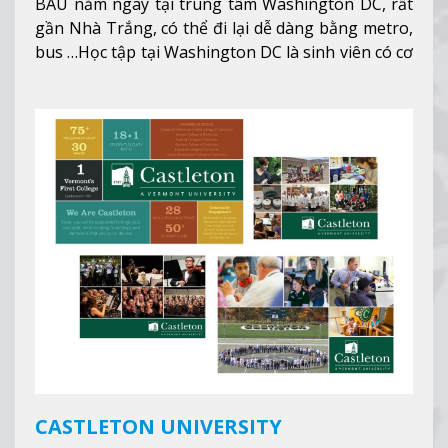
BAU nằm ngay tại trung tâm Washington DC, rất
gần Nhà Trắng, có thể đi lại dễ dàng bằng metro,
bus …Học tập tại Washington DC là sinh viên có cơ
hội học tập tại - số #1 nền kinh tế tốt nhất, #5
thành phố tốt nhất cho giới trẻ làm việc chuyên
nghiệp ở Mỹ, #7 thành phố an toàn nhất trên Thế
giới.
Xem thêm
CASTLETON UNIVERSITY