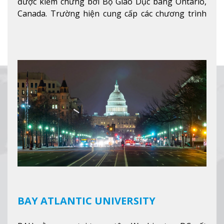
được kiểm chứng bởi Bộ Giáo Dục bang Ontario,
Canada. Trường hiện cung cấp các chương trình
giảng dạy hệ trung học phổ thông từ lớp 9 đến
lớp 12, trại hè và các lớp bồi dưỡng anh văn nhằm
hỗ trợ du học sinh dễ dàng tiếp cận và hòa nhập
nhanh chóng môi trường học tại Canada.
Xem
thêm
BAY ATLANTIC UNIVERSITY