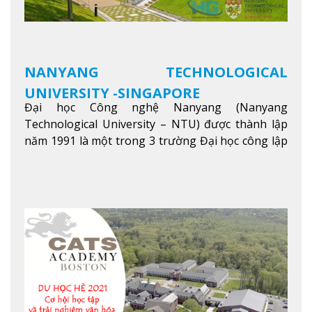
NANYANG TECHNOLOGICAL
UNIVERSITY -SINGAPORE
Đại học Công nghệ Nanyang (Nanyang
Technological University – NTU) được thành lập
năm 1991 là một trong 3 trường Đại học công lập
danh tiếng nhất Singapore. Đúng với tên gọi của
mình, NTU có thế mạnh trong các lĩnh vực giảng
dạy và nghiên cứu Khoa học, Công nghệ, Kỹ thuật,
Khoa học máy tính…Trường cũng được bình chọn
là một trong những ngôi trường đáng học nhất
trong khu vực các nước ASEAN và Châu Á.
Xem
thêm