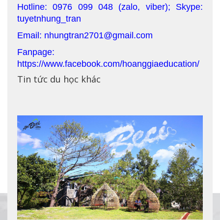
Hotline: 0976 099 048 (zalo, viber); Skype:
tuyetnhung_tran
Email: nhungtran2701@gmail.com
Fanpage:
https://www.facebook.com/hoanggiaeducation/
Tin tức du học khác