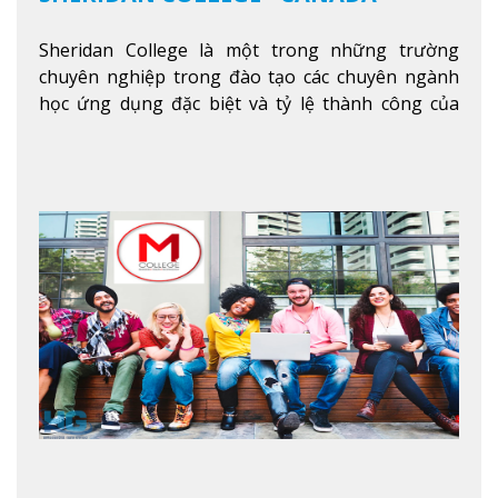
Sheridan College là một trong những trường
chuyên nghiệp trong đào tạo các chuyên ngành
học ứng dụng đặc biệt và tỷ lệ thành công của
sinh viên tốt nghiệp rất cao tại Canada. Trường
nằm ở vị trí hàng đầu trong việc giảng dạy chương
trình giáo dục dựa trên các kỹ năng tích hợp lý
thuyết với ứng dụng, chuẩn bị cho sinh viên vào
các công việc của nghệ thuật thị giác và biểu diễn,
kinh doanh, các dịch vụ cộng đồng và ngành nghề
kỹ thuật.
Xem thêm