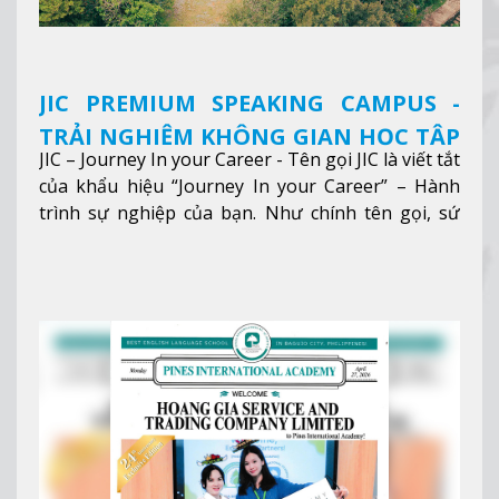
JIC PREMIUM SPEAKING CAMPUS -
TRẢI NGHIỆM KHÔNG GIAN HỌC TẬP
JIC – Journey In your Career - Tên gọi JIC là viết tắt
5 SAO TẠI BAGUIO
của khẩu hiệu “Journey In your Career” – Hành
trình sự nghiệp của bạn. Như chính tên gọi, sứ
mệnh của JIC là mở ra hành trình vươn tầm thế
giới trong sự nghiệp của bạn thông qua giáo dục
tiếng Anh chất lượng cao.
Xem thêm