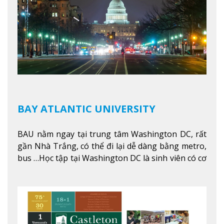
BAY ATLANTIC UNIVERSITY
BAU nằm ngay tại trung tâm Washington DC, rất
gần Nhà Trắng, có thể đi lại dễ dàng bằng metro,
bus …Học tập tại Washington DC là sinh viên có cơ
hội học tập tại - số #1 nền kinh tế tốt nhất, #5
thành phố tốt nhất cho giới trẻ làm việc chuyên
nghiệp ở Mỹ, #7 thành phố an toàn nhất trên Thế
giới.
Xem thêm