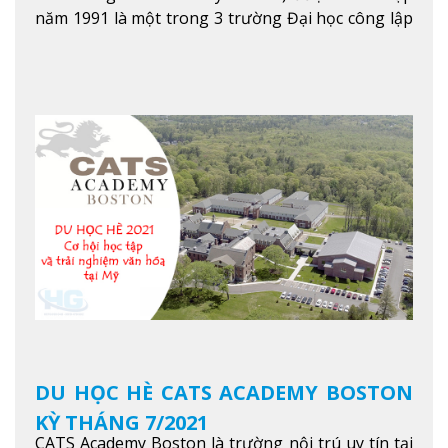
năm 1991 là một trong 3 trường Đại học công lập
danh tiếng nhất Singapore. Đúng với tên gọi của
mình, NTU có thế mạnh trong các lĩnh vực giảng
dạy và nghiên cứu Khoa học, Công nghệ, Kỹ thuật,
Khoa học máy tính…Trường cũng được bình chọn
là một trong những ngôi trường đáng học nhất
trong khu vực các nước ASEAN và Châu Á.
Xem
thêm
DU HỌC HÈ CATS ACADEMY BOSTON
KỲ THÁNG 7/2021
CATS Academy Boston là trường nội trú uy tín tại