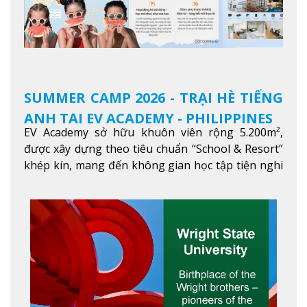
SUMMER CAMP 2026 - TRẠI HÈ TIẾNG
ANH TẠI EV ACADEMY - PHILIPPINES
EV Academy sở hữu khuôn viên rộng 5.200m²,
được xây dựng theo tiêu chuẩn “School & Resort”
khép kín, mang đến không gian học tập tiện nghi
và thoải mái. Học viên có thể tận hưởng các tiện
ích hiện đạ
Xem thêm