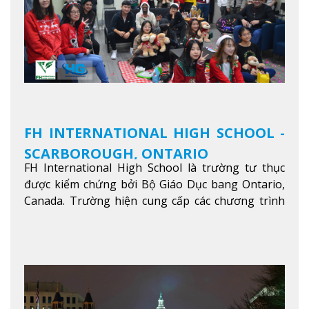
FH INTERNATIONAL HIGH SCHOOL -
SCARBOROUGH, ONTARIO
FH International High School là trường tư thục
được kiểm chứng bởi Bộ Giáo Dục bang Ontario,
Canada. Trường hiện cung cấp các chương trình
giảng dạy hệ trung học phổ thông từ lớp 9 đến
lớp 12, trại hè và các lớp bồi dưỡng anh văn nhằm
hỗ trợ du học sinh dễ dàng tiếp cận và hòa nhập
nhanh chóng môi trường học tại Canada.
Xem
thêm