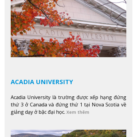
tuyết của trường, sinh viên có thể thưởng thức vẻ
đẹp tự nhiên của Vermont từ mọi góc trong
khuôn viên trường.
Xem thêm
ACADIA UNIVERSITY
Acadia University là trường được xếp hạng đứng
thứ 3 ở Canada và đứng thứ 1 tại Nova Scotia về
giảng dạy ở bậc đại học.
Xem thêm