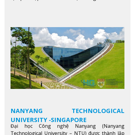
trong khu vực. Tại NIM, “Nuôi Dưỡng hôm nay
cho ngày mai” với văn hóa lấy sinh viên làm trung
tâm, NIM cung cấp các chương trình giảng dạy,
học tập và nghiên cứu chất lượng nhằm nâng cao
kỹ năng, kiến thức và năng lực của sinh viên và các
đối tác của trường
Xem thêm
NANYANG TECHNOLOGICAL
UNIVERSITY -SINGAPORE
Đại học Công nghệ Nanyang (Nanyang
Technological University – NTU) được thành lập