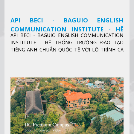
API BECI - BAGUIO ENGLISH
COMMUNICATION INSTITUTE - HỆ
API BECI - BAGUIO ENGLISH COMMUNICATION
THỐNG TRƯỜNG ĐÀO TẠO TIẾNG
INSTITUTE - HỆ THỐNG TRƯỜNG ĐÀO TẠO
ANH CHUẨN QUỐC TẾ
TIẾNG ANH CHUẨN QUỐC TẾ VỚI LỘ TRÌNH CÁ
NHÂN HÓA, KỶ LUẬT CAO VÀ HIỆU QUẢ THỰC TẾ
Xem thêm