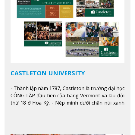
CASTLETON UNIVERSITY
- Thành lập năm 1787, Castleton là trường đại học
CÔNG LẬP đầu tiên của bang Vermont và lâu đời
thứ 18 ở Hoa Kỳ. - Nép mình dưới chân núi xanh
mướt của Green Mountains, khuôn viên Castleton
mang đến một cái nhìn toàn cảnh về mọi mùa
trong năm. Từ việc ngắm nhìn mùa thu phía sườn
núi xa xa và chinh phục tuyết rơi trong khu trượt