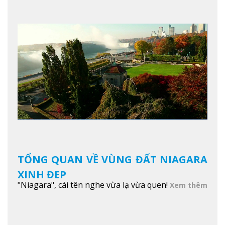
TỔNG QUAN VỀ VÙNG ĐẤT NIAGARA
XINH ĐẸP
"Niagara", cái tên nghe vừa lạ vừa quen!
Xem thêm