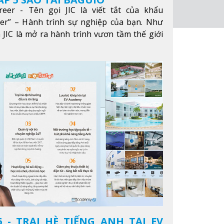
reer - Tên gọi JIC là viết tắt của khẩu
eer” – Hành trình sự nghiệp của bạn. Như
 JIC là mở ra hành trình vươn tầm thế giới
ông qua giáo dục tiếng Anh chất lượng cao.
 - TRẠI HÈ TIẾNG ANH TẠI EV