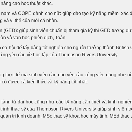
 nâng cao học thuật khác.
am và COPE dành cho nữ: giúp đào tạo kỹ năng mềm, xác đị
g và vị thế của mỗi cá nhân.
(GED): giúp sinh viên chuẩn bị tham gia kỳ thi GED tương đươn
ản và văn học phiên dịch, Toán
n cơ hội để lấy bằng tốt nghiệp cho người trưởng thành Britis
 ứng yêu cầu về học tập của Thompson Rivers University.
g thực tế mà sinh viên cần cho yêu cầu công việc cũng như nề
có được cả kiến thức và kỹ năng tốt nhất.
tảng từ đại học cũng như các kỹ năng cần thiết và kinh nghiệ
 trình thạc sỹ của Thompson Rivers University giúp sinh viên
quản trị kinh doanh, MSc thạc sỹ khoa học máy tính, MEd thạc 