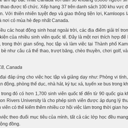
hể thao được tổ chức. Xếp hạng 37 trên danh sách 100 khu vực 
n. Với thiên nhiên tuyệt đẹp và giao thông tiện lợi, Kamloops
là nơi có mùa hè đẹp nhất Canada.
u các hoạt động sinh hoạt ngoài trời, các địa điểm giải trí t
kiện của nhiều sinh viên quốc tế. Đây là một nơi thích hợp để h
trong thời gian sống, học tập và làm việc tại Thành phố Kam
bè như câu cá thể thao, trượt băng, chèo thuyền, chơi golf, v
C8, Canada
đại đáp ứng cho việc học tập và giảng dạy như: Phòng vi tính
ận động, phòng thể dục, nhà hát, ký tục xá, tuyến xe bus trong k
trong đó có hơn 1,700 sinh viên quốc tế đến từ 90 quốc gia kh
 Rivers University là cho phép sinh viên được áp dụng lý thuy
iên có thể kiếm thêm nhiều cơ hội việc làm trong thời gian học
iệc theo đuổi mục tiêu của mình, tất cả các lớp học đều mang
cộng đồng.