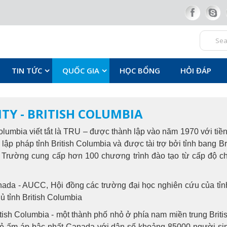
TIN TỨC
QUỐC GIA
HỌC BỔNG
HỎI ĐÁP
TY - BRITISH COLUMBIA
olumbia viết tắt là TRU – được thành lập vào năm 1970 với ti
lập pháp tỉnh British Columbia và được tài trợ bởi tỉnh bang B
. Trường cung cấp hơn 100 chương trình đào tạo từ cấp độ c
 Canada - AUCC, Hội đồng các trường đại học nghiên cứu của t
 tỉnh British Columbia
itish Columbia - một thành phố nhỏ ở phía nam miền trung Briti
 mẻ ấm áp bậc nhất Canada với dân số khoảng 85000 người sin