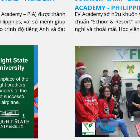
ACADEMY - PHILIPPI
l Academy – PIA) được thành
EV Academy sở hữu khuôn v
ilippines, với sứ mệnh giúp
chuẩn “School & Resort” k
o trình độ tiếng Anh và đạt
nghi và thoải mái. Học viên
thêm