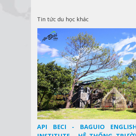
Tin tức du học khác
API BECI - BAGUIO ENGLI
INSTITUTE - HỆ THỐNG TRƯ