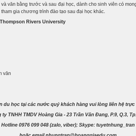
 và văn bằng trước và sau đại học, dành cho sinh viên có mon
tham gia chương trình đào tạo sau đại học khác.
 Thompson Rivers University
n văn
in du học tại các nước q
uý khách hàng
vui lòng liên hệ
trực 
 ty TNHH TMDV Hoàng Gia - 23 Trần Văn Đang, P.9, Q.3, T
Hotline 0976 099 048 (zalo, viber); Skype: tuyetnhung_tran
hoặc email nhungtran@hoanggiaedu.com