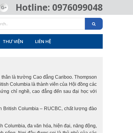
Hotline: 0976099048
THƯ VIỆN
LIÊN HỆ
ền thân là trường Cao đẳng Cariboo. Thompson
ritish Columbia là thành viên của Hội đồng các
hứng chỉ nghề, cao đẳng đến sau đại học với
ỉnh British Columbia – RUCBC, chất lượng đào
sh Columbia, đa văn hóa, hiện đại, năng động,
h sống. Nơi đây được coi là thủ phủ của các