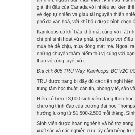
giải thi đấu của Canada với nhiều sự kiện t
vẻ đẹp tự nhiên và giàu tài nguyên thiên nhiê
phố đa văn hoá, với khí hậu được bình chọn 
Kamloops có khí hậu khô mát cùng với rất nhiề
chi phí sinh hoạt vừa phải, phù hợp với điều 
mùa hè dễ chịu, mùa đông mát mẻ. Ngoài ra, 
những chuyến thám hiểm thú vị cùng với bạn 
thao vô cùng tuyệt vời.
Địa chỉ: 805 TRU Way, Kamloops, BC V2C 0
TRU được trang bị đầy đủ các tiện nghi hiện 
trung tâm học thuật, căn tin, phòng y tế, sân v
Hiện có hơn 13,000 sinh viên đang theo học, 
chương trình đạo của trường đại học Thompson
hưởng lương từ $1,500-2,500 mỗi tháng. Sinh v
Sinh viên được hoan nghênh và hỗ trợ trong v
xuất sắc và các nghiên cứu lấy cảm hứng từ 