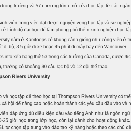
h trong trường và 57 chương trình mở cửa học tập, từ các ngàn
inh viên trong việc đạt được nguyện vọng học tập và sự nghiệ
ứu ở trình độ đại học để làm phong phú thêm kinh nghiệm học tậ
rsity nằm ở Kamloops có khung cảnh giống như công viên ở tru
hút đi bộ, 3.5 giờ đi xe hoặc 45 phút đi máy bay đến Vancouver.
.info xếp hạng thứ 53 trong các trường của Canada, được 4icu
, trường có khoảng 80 câu lạc bộ và 12 đội thể thao.
pson Rivers University
về học tập để theo học tại Thompson Rivers University có thể
 xã hội để nâng cao hoặc hoàn thành các yêu cầu đầu vào về h
 viên đáp ứng đủ điều kiện đầu vào tiếng Anh như là ngôn ngữ
0-25 giờ học trong lớp học, còn lại dành cho hoạt động khá
ESL tự chọn tập trung vào đào tạo kỹ năng hoặc theo các chủ đề