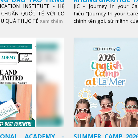
ICATION INSTITUTE - HỆ
JIC – Journey In your Ca
CHUẨN QUỐC TẾ VỚI LỘ
hiệu “Journey In your Car
IỆU QUẢ THỰC TẾ
chính tên gọi, sứ mệnh của
Xem thêm
trong sự nghiệp của bạn th
Xem thêm
IONAL ACADEMY –
SUMMER CAMP 2026