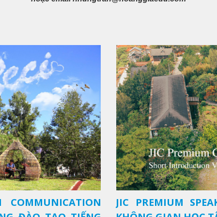
SH COMMUNICATION
JIC PREMIUM SPEA
ỜNG ĐÀO TẠO TIẾNG
KHÔNG GIAN HỌC TẬ