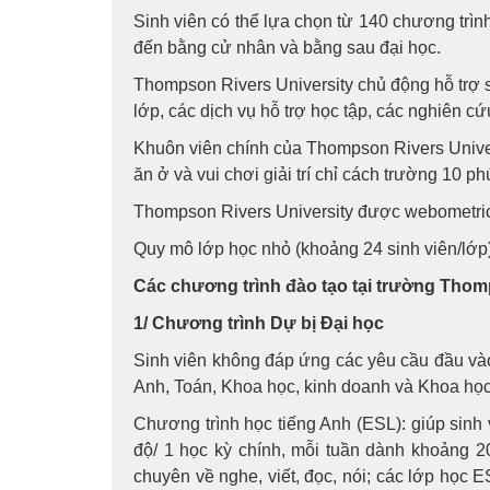
Sinh viên có thể lựa chọn từ 140 chương trìn
đến bằng cử nhân và bằng sau đại học.
Thompson Rivers University chủ động hỗ trợ s
lớp, các dịch vụ hỗ trợ học tập, các nghiên c
Khuôn viên chính của Thompson Rivers Unive
ăn ở và vui chơi giải trí chỉ cách trường 10 p
Thompson Rivers University được webometrics
Quy mô lớp học nhỏ (khoảng 24 sinh viên/lớp)
Các chương trình đào tạo tại trường Thom
1/ Chương trình Dự bị Đại học
Sinh viên không đáp ứng các yêu cầu đầu vào 
Anh, Toán, Khoa học, kinh doanh và Khoa học
Chương trình học tiếng Anh (ESL): giúp sinh
độ/ 1 học kỳ chính, mỗi tuần dành khoảng 2
chuyên về nghe, viết, đọc, nói; các lớp học 