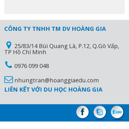
Ontario, Canada, đây là thác nước nổi tiếng nhất
thế giới với 16 triệu khách du lịch mỗi năm.
Xem
thêm
CÔNG TY TNHH TM DV HOÀNG GIA
25/83/14 Bùi Quang Là, P.12, Q.Gò Vấp,
TP Hồ Chí Minh
0976 099 048
nhungtran@hoanggiaedu.com
LIÊN KẾT VỚI DU HỌC HOÀNG GIA