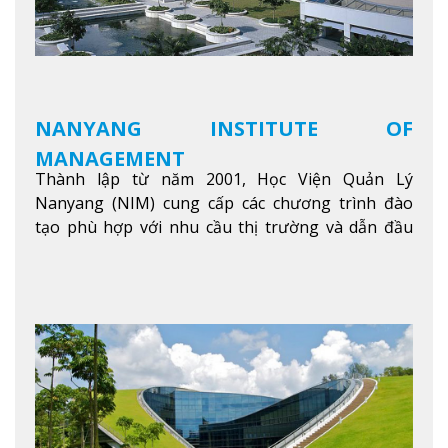
NANYANG INSTITUTE OF
MANAGEMENT
Thành lập từ năm 2001, Học Viện Quản Lý
Nanyang (NIM) cung cấp các chương trình đào
tạo phù hợp với nhu cầu thị trường và dẫn đầu
trong khu vực. Tại NIM, “Nuôi Dưỡng hôm nay
cho ngày mai” với văn hóa lấy sinh viên làm trung
tâm, NIM cung cấp các chương trình giảng dạy,
học tập và nghiên cứu chất lượng nhằm nâng cao
kỹ năng, kiến thức và năng lực của sinh viên và các
đối tác của trường
Xem thêm