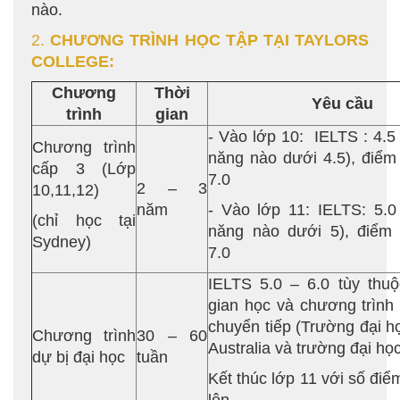
nào.
2.
CHƯƠNG TRÌNH HỌC TẬP TẠI TAYLORS
COLLEGE:
Chương
Thời
Yêu cầu
trình
gian
- Vào lớp 10: IELTS : 4.5
Chương trình
năng nào dưới 4.5), điểm 
cấp 3 (Lớp
7.0
2 – 3
10,11,12)
năm
- Vào lớp 11: IELTS: 5.0
(chỉ học tại
năng nào dưới 5), điểm 
Sydney)
7.0
IELTS 5.0 – 6.0 tùy thuộ
gian học và chương trình 
chuyển tiếp (Trường đại h
Chương trình
30 – 60
Australia và trường đại họ
dự bị đại học
tuần
Kết thúc lớp 11 với số điểm