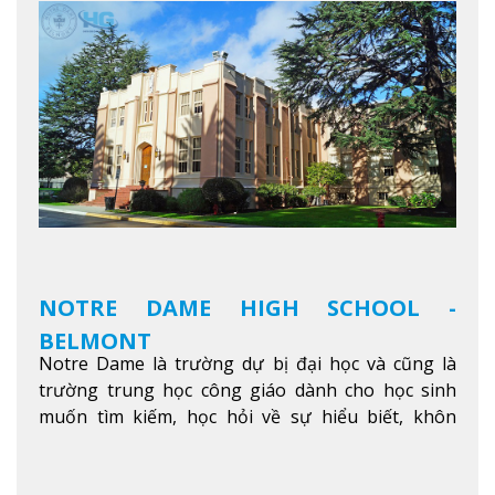
các lớp học - trường có phòng sinh viên rộng rãi
được trang bị các trạm sạc điện thoại di động,
không gian xanh để sinh viên tận hưởng và đỗ xe
tại chỗ. Bên kia đường các trung tâm mua sắm lớn
được bao quanh bởi nhiều doanh nghiệp nhỏ, M
College of Canada sẽ mang đến cho sinh viên cơ
hội trải nghiệm những điều tốt nhất mà thành
phố Montreal mang lại.
Xem thêm
NOTRE DAME HIGH SCHOOL -
BELMONT
Notre Dame là trường dự bị đại học và cũng là
trường trung học công giáo dành cho học sinh
muốn tìm kiếm, học hỏi về sự hiểu biết, khôn
ngoan và phát triển như các nhà lãnh đạo, muốn
sống theo gương mẫu Đức Ki-tô để phục vụ cho