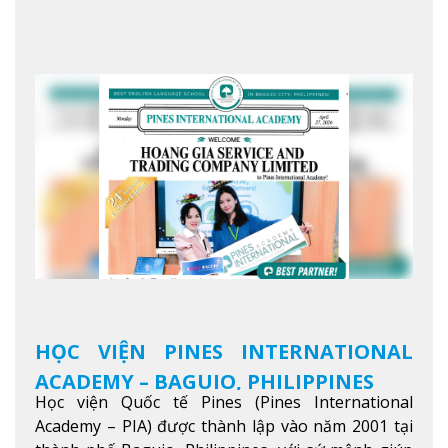
mệnh của JIC là mở ra hành trình vươn tầm thế
giới trong sự nghiệp của bạn thông qua giáo dục
tiếng Anh chất lượng cao.
Xem thêm
HỌC VIỆN PINES INTERNATIONAL
ACADEMY – BAGUIO, PHILIPPINES
Học viện Quốc tế Pines (Pines International
Academy – PIA) được thành lập vào năm 2001 tại