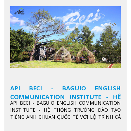
API BECI - BAGUIO ENGLISH
COMMUNICATION INSTITUTE - HỆ
API BECI - BAGUIO ENGLISH COMMUNICATION
THỐNG TRƯỜNG ĐÀO TẠO TIẾNG
INSTITUTE - HỆ THỐNG TRƯỜNG ĐÀO TẠO
ANH CHUẨN QUỐC TẾ
TIẾNG ANH CHUẨN QUỐC TẾ VỚI LỘ TRÌNH CÁ
NHÂN HÓA, KỶ LUẬT CAO VÀ HIỆU QUẢ THỰC TẾ
Xem thêm