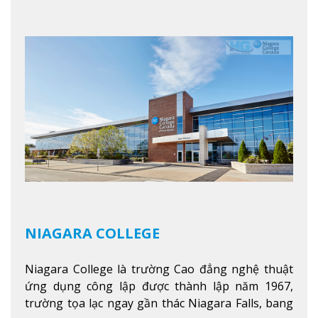
tảng giáo dục Canada thật sự, cung cấp hơn 80
chuyên ngành hai năm đầu đại học và hơn 30
chương trình cao đẳng và chứng chỉ trong lĩnh
vực kinh doanh, khoa học y tế và các chương trình
nghề.
Xem thêm
NIAGARA COLLEGE
Niagara College là trường Cao đẳng nghệ thuật
ứng dụng công lập được thành lập năm 1967,
trường tọa lạc ngay gần thác Niagara Falls, bang