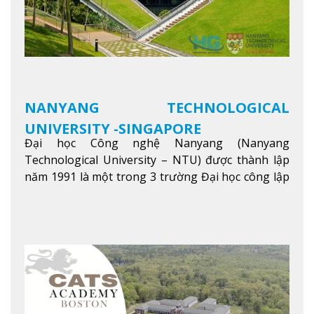
NANYANG TECHNOLOGICAL
UNIVERSITY -SINGAPORE
Đại học Công nghệ Nanyang (Nanyang
Technological University – NTU) được thành lập
năm 1991 là một trong 3 trường Đại học công lập
danh tiếng nhất Singapore. Đúng với tên gọi của
mình, NTU có thế mạnh trong các lĩnh vực giảng
dạy và nghiên cứu Khoa học, Công nghệ, Kỹ thuật,
Khoa học máy tính…Trường cũng được bình chọn
là một trong những ngôi trường đáng học nhất
trong khu vực các nước ASEAN và Châu Á.
Xem
thêm