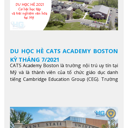
DU HỌC HÈ CATS ACADEMY BOSTON
KỲ THÁNG 7/2021
CATS Academy Boston là trường nội trú uy tín tại
Mỹ và là thành viên của tổ chức giáo dục danh
tiếng Cambridge Education Group (CEG). Trường
là con đường thuận lợi nhất dành cho các học sinh
Việt Nam muốn chuyển tiếp vào các trường Đại
học hàng đầu tại Mỹ như Harvard, Yale, MIT…
Xem
thêm