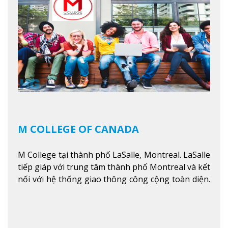
kinh doanh, các dịch vụ cộng đồng và ngành nghề
kỹ thuật.
Xem thêm
M COLLEGE OF CANADA
M College tại thành phố LaSalle, Montreal. LaSalle
tiếp giáp với trung tâm thành phố Montreal và kết
nối với hệ thống giao thông công cộng toàn diện.
Học sinh sẽ học trong một khuôn viên sôi động và
thú vị trong một khu vực đa văn hóa của thành
phố. Khuôn viên của trường không chỉ là một loạt