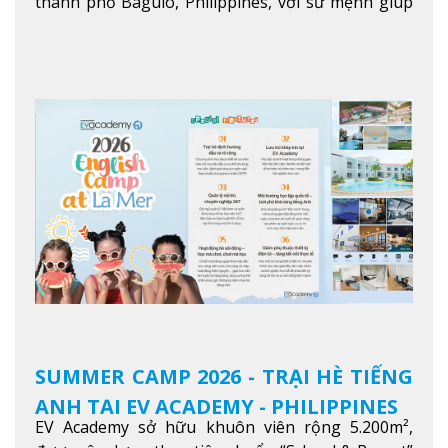
thành phố Baguio, Philippines, với sứ mệnh giúp
học viên từ khắp nơi trên thế giới nâng cao trình
độ tiếng Anh và đạt được mục tiêu học tập, công
việc.
Xem thêm
SUMMER CAMP 2026 - TRẠI HÈ TIẾNG
ANH TẠI EV ACADEMY - PHILIPPINES
EV Academy sở hữu khuôn viên rộng 5.200m²,