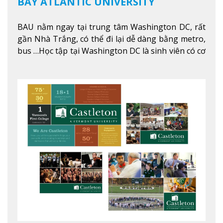
BAY ATLANTIC UNIVERSITY
BAU nằm ngay tại trung tâm Washington DC, rất
gần Nhà Trắng, có thể đi lại dễ dàng bằng metro,
bus …Học tập tại Washington DC là sinh viên có cơ
hội học tập tại - số #1 nền kinh tế tốt nhất, #5
thành phố tốt nhất cho giới trẻ làm việc chuyên
nghiệp ở Mỹ, #7 thành phố an toàn nhất trên Thế
giới.
Xem thêm