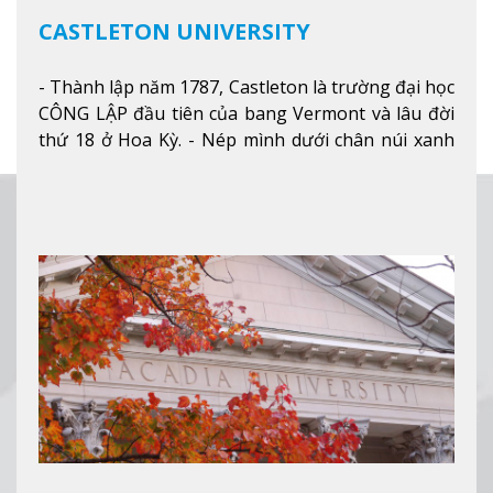
CASTLETON UNIVERSITY
- Thành lập năm 1787, Castleton là trường đại học
CÔNG LẬP đầu tiên của bang Vermont và lâu đời
thứ 18 ở Hoa Kỳ. - Nép mình dưới chân núi xanh
mướt của Green Mountains, khuôn viên Castleton
mang đến một cái nhìn toàn cảnh về mọi mùa
trong năm. Từ việc ngắm nhìn mùa thu phía sườn
núi xa xa và chinh phục tuyết rơi trong khu trượt
tuyết của trường, sinh viên có thể thưởng thức vẻ
đẹp tự nhiên của Vermont từ mọi góc trong
khuôn viên trường.
Xem thêm