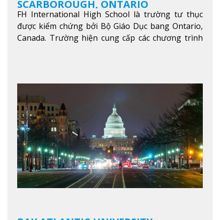
SCARBOROUGH, ONTARIO
FH International High School là trường tư thục
được kiểm chứng bởi Bộ Giáo Dục bang Ontario,
Canada. Trường hiện cung cấp các chương trình
giảng dạy hệ trung học phổ thông từ lớp 9 đến
lớp 12, trại hè và các lớp bồi dưỡng anh văn nhằm
hỗ trợ du học sinh dễ dàng tiếp cận và hòa nhập
nhanh chóng môi trường học tại Canada.
Xem
thêm