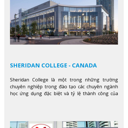
SHERIDAN COLLEGE - CANADA
Sheridan College là một trong những trường
chuyên nghiệp trong đào tạo các chuyên ngành
học ứng dụng đặc biệt và tỷ lệ thành công của
sinh viên tốt nghiệp rất cao tại Canada. Trường
nằm ở vị trí hàng đầu trong việc giảng dạy chương
trình giáo dục dựa trên các kỹ năng tích hợp lý
thuyết với ứng dụng, chuẩn bị cho sinh viên vào
các công việc của nghệ thuật thị giác và biểu diễn,