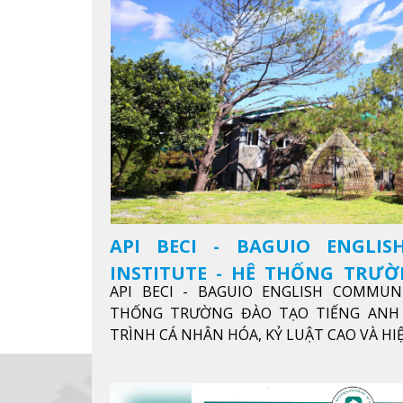
API BECI - BAGUIO ENGLI
INSTITUTE - HỆ THỐNG TRƯ
API BECI - BAGUIO ENGLISH COMMUN
ANH CHUẨN QUỐC TẾ
THỐNG TRƯỜNG ĐÀO TẠO TIẾNG ANH 
TRÌNH CÁ NHÂN HÓA, KỶ LUẬT CAO VÀ H