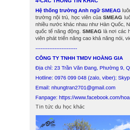
4-CÁC THÔNG TIN KHÁC
Hệ thống trường Anh ngữ SMEAG
luô
trường nội trú, học viên của
SMEAG
luô
nhiều nước khác nhau như Hàn Quốc, N
quốc tế năng động.
SMEAG
là nơi các 
viên phát triển nâng cao khả năng nói, v
------------------------
CÔNG TY TNHH TMDV HOÀNG GIA
Địa chỉ: 23 Trần Văn Đang, Phường 9, 
Hotline: 0976 099 048 (zalo, viber); Sky
Email: nhungtran2701@gmail.com
Fanpage: https://www.facebook.com/hoa
Tin tức du học khác