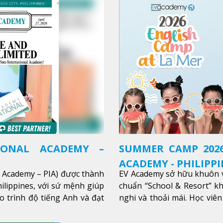
IONAL ACADEMY –
SUMMER CAMP 2026
ACADEMY - PHILIPPI
l Academy – PIA) được thành
EV Academy sở hữu khuôn v
ilippines, với sứ mệnh giúp
chuẩn “School & Resort” k
o trình độ tiếng Anh và đạt
nghi và thoải mái. Học viên
thêm