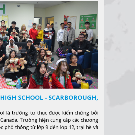
 HIGH SCHOOL - SCARBOROUGH,
ool là trường tư thục được kiểm chứng bởi
 Canada. Trường hiện cung cấp các chương
c phổ thông từ lớp 9 đến lớp 12, trại hè và
nhằm hỗ trợ du học sinh dễ dàng tiếp cận và