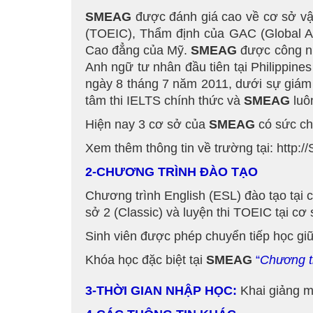
SMEAG
được đánh giá cao về cơ sở vậ
(TOEIC), Thẩm định của GAC (Global As
Cao đẳng của Mỹ.
SMEAG
được công nh
Anh ngữ tư nhân đầu tiên tại Philippin
ngày 8 tháng 7 năm 2011, dưới sự giám
tâm thi IELTS chính thức và
SMEAG
luô
Hiện nay 3 cơ sở của
SMEAG
có sức chứ
Xem thêm thông tin về trường tại: http:
2-CHƯƠNG TRÌNH ĐÀO TẠO
Chương trình English (ESL) đào tạo tại 
sở 2 (Classic) và luyện thi TOEIC tại cơ 
Sinh viên được phép chuyển tiếp học giữ
Khóa học đặc biệt tại
SMEAG
“
Chương t
3-THỜI GIAN NHẬP HỌC:
Khai giảng m