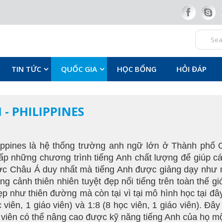
TIN TỨC
QUỐC GIA
HỌC BỔNG
HỎI ĐÁP
- PHILIPPINES
ippines là hệ thống trường anh ngữ lớn ở Thành phố C
ấp những chương trình tiếng Anh chất lượng để giúp 
nước Châu Á duy nhất mà tiếng Anh được giảng dạy như
g cảnh thiên nhiên tuyệt đẹp nổi tiếng trên toàn thế g
 như thiên đường mà còn tại vì tại mô hình học tại đây 
ọc viên, 1 giáo viên) và 1:8 (8 học viên, 1 giáo viên). Đ
 viên có thể nâng cao được kỹ năng tiếng Anh của họ m