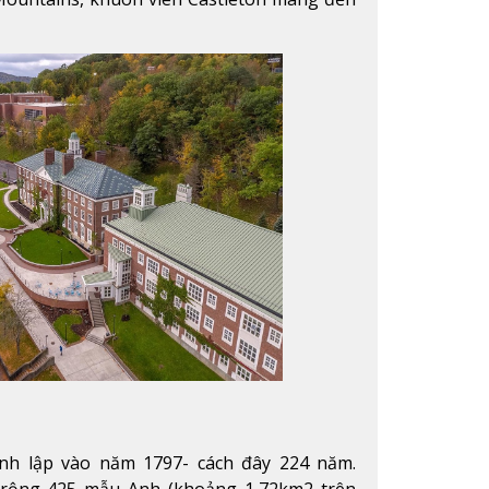
 mọi mùa trong năm. Từ việc ngắm nhìn mùa
 chinh phục tuyết rơi trong khu trượt tuyết
hể thưởng thức vẻ đẹp tự nhiên của Vermont
n trường.
Xem thêm
ành lập vào năm 1797- cách đây 224 năm.