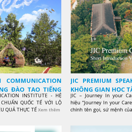
SH COMMUNICATION
JIC PREMIUM SPEA
ỜNG ĐÀO TẠO TIẾNG
KHÔNG GIAN HỌC TẬ
ICATION INSTITUTE - HỆ
JIC – Journey In your Ca
CHUẨN QUỐC TẾ VỚI LỘ
hiệu “Journey In your Car
IỆU QUẢ THỰC TẾ
chính tên gọi, sứ mệnh của
Xem thêm
trong sự nghiệp của bạn th
Xem thêm