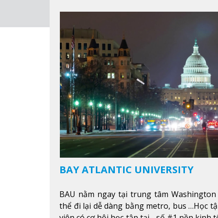
BAY ATLANTIC UNIVERSITY
BAU nằm ngay tại trung tâm Washington 
thể đi lại dễ dàng bằng metro, bus …Học tậ
viên có cơ hội học tập tại - số #1 nền kinh 