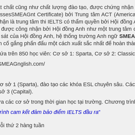
t chất cũng như chất lượng đào tạo, được chứng nhận
sesSMEAGnt Certificate) bởi Trung tâm ACT (America
ận là trung tâm thi IELTS có thẩm quyền bởi Hội đồng
es được công nhận bởi Hội đồng Anh như một trung tâm 
 sát của Hội đồng Anh, hệ thống trường Anh ngữ
SME
n cố gắng phấn đấu một cách xuất sắc nhất để hoàn thàn
a trên 850 học viên: Cơ sở 1: Sparta, Cơ sở 2: Classic
//SMEAGnglish.com/
cơ sở 1 (Sparta), đào tạo các khóa ESL chuyên sâu. Cá
sở 3 (Capital).
a các cơ sở trong thời gian học tại trường. Chương trìn
rình cam kết đảm bảo điểm IELTS đầu ra
”
ỗi thứ 2 hàng tuần