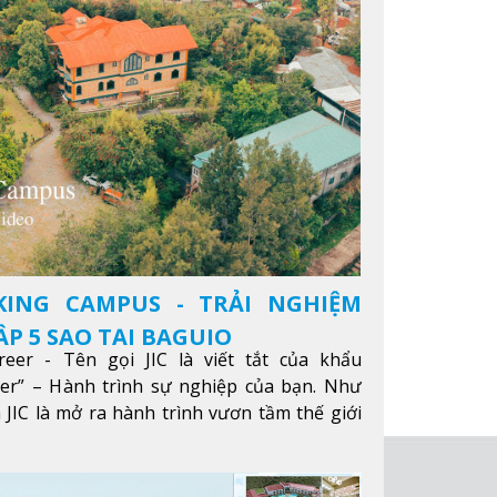
KING CAMPUS - TRẢI NGHIỆM
P 5 SAO TẠI BAGUIO
reer - Tên gọi JIC là viết tắt của khẩu
eer” – Hành trình sự nghiệp của bạn. Như
 JIC là mở ra hành trình vươn tầm thế giới
ông qua giáo dục tiếng Anh chất lượng cao.