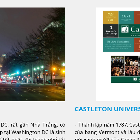
hòa nhập nhanh chóng môi 
CASTLETON UNIVER
DC, rất gần Nhà Trắng, có
- Thành lập năm 1787, Cast
p tại Washington DC là sinh
của bang Vermont và lâu đ
tế tốt nhất, #5 thành phố tốt
núi xanh mướt của Green M