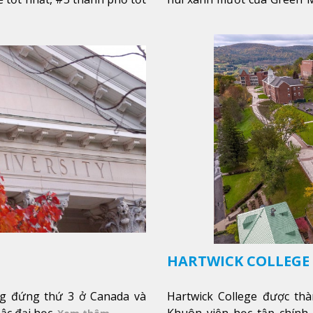
 ở Mỹ, #7 thành phố an toàn
một cái nhìn toàn cảnh về
thu phía sườn núi xa xa và
của trường, sinh viên có t
từ mọi góc trong khuôn viê
HARTWICK COLLEGE
ạng đứng thứ 3 ở Canada và
Hartwick College được th