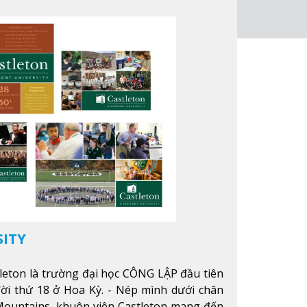
trường học tại Canada.
Xem thêm
SITY
leton là trường đại học CÔNG LẬP đầu tiên
ời thứ 18 ở Hoa Kỳ. - Nép mình dưới chân
ountains, khuôn viên Castleton mang đến