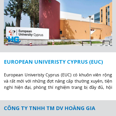
EUROPEAN UNIVERISTY CYPRUS (EUC)
European Univeristy Cyprus (EUC) có khuôn viên rộng
và rất mới với những đợt nâng cấp thường xuyên, tiện
nghi hiện đại, phòng thí nghiệm trang bị đầy đủ, hội
trường diễn thuyết, khu nhà ở sinh viên và khu thể
thao - giải trí. Đặc biệt khu nhà ở sinh viên nhiều tiện
ích, gần trường, có thể đi bộ tới trường.
Xem thêm
CÔNG TY TNHH TM DV HOÀNG GIA