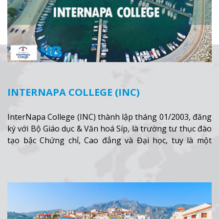
INTERNAPA COLLEGE (INC)
InterNapa College (INC) thành lập tháng 01/2003, đăng
ký với Bộ Giáo dục & Văn hoá Síp, là trường tư thục đào
tạo bậc Chứng chỉ, Cao đẳng và Đại học, tuy là một
trường đào tạo nhỏ (khoảng 400 sinh viên) nhưng rất
năng động với một trái tim rộng mở.
Xem thêm