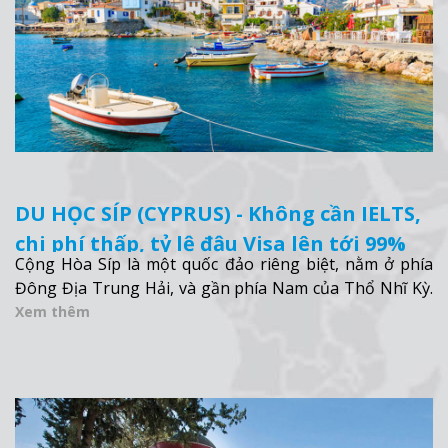
DU HỌC SÍP (CYPRUS) - Không cần IELTS,
chi phí thấp, tỷ lệ đậu Visa lên tới 99%
Cộng Hòa Síp là một quốc đảo riêng biệt, nằm ở phía
Đông Địa Trung Hải, và gần phía Nam của Thổ Nhĩ Kỳ.
Xem thêm