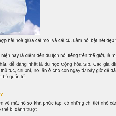
́t hợp hài hoà giữa cái mới và cái cũ. Làm nổi bật n
iện nay là điểm đến du lịch nổi tiếng trên thế giới, là 
ất, dễ dàng nhất là du học Cộng hòa Síp. Các gia đì
 thủ tục, chi phí, nơi ăn ở cho con ngay từ bây giờ để 
n bè quốc tế.
 ?
ên về mặt hồ sơ khá phức tạp, có những chi tiết nhỏ 
 thể bị đánh trượt