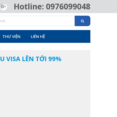
Hotline: 0976099048
THƯ VIỆN
LIÊN HỆ
ẬU VISA LÊN TỚI 99%