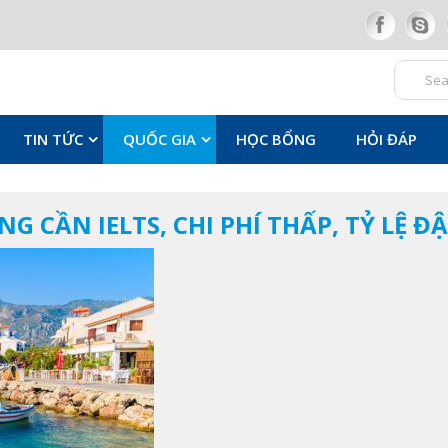
TIN TỨC
QUỐC GIA
HỌC BỔNG
HỎI ĐÁP
NG CẦN IELTS, CHI PHÍ THẤP, TỶ LỆ Đ