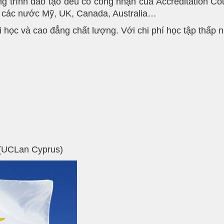
trình đào tạo đều có công nhận của Accreditation Cou
a các nước Mỹ, UK, Canada, Australia…
học và cao đẳng chất lượng. Với chi phí học tập thấp 
s (UCLan Cyprus)