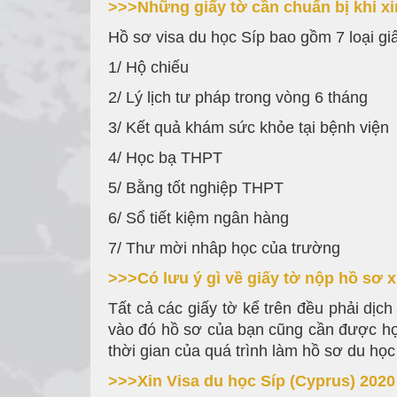
>>>Những giấy tờ cần chuẩn bị khi xi
Hồ sơ visa du học Síp bao gồm 7 loại giấ
1/ Hộ chiếu
2/ Lý lịch tư pháp trong vòng 6 tháng
3/ Kết quả khám sức khỏe tại bệnh viện
4/ Học bạ THPT
5/ Bằng tốt nghiệp THPT
6/ Sổ tiết kiệm ngân hàng
7/ Thư mời nhâp học của trường
>>>Có lưu ý gì về giấy tờ nộp hồ sơ 
Tất cả các giấy tờ kể trên đều phải dị
vào đó hồ sơ của bạn cũng cần được hợ
thời gian của quá trình làm hồ sơ du học
>>>Xin Visa du học Síp (Cyprus) 202