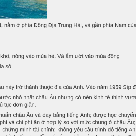
ệt, nằm ở phía Đông Địa Trung Hải, và gần phía Nam củ
à khô, nóng vào mùa hè. Và ẩm ướt vào mùa đông
đa số
Sau này trở thành thuộc địa của Anh. Vào năm 1959 Síp 
nước nhỏ nhất châu Âu nhưng có nền kinh tế thịnh vượng
ủ tục đơn giản.
 chuẩn châu Âu và dạy bằng tiếng Anh; được học chuyể
c phí và chi phí ăn ở hợp lý so với mức chung ở châu Âu;
 chứng minh tài chính; không yêu cầu trình độ tiếng A