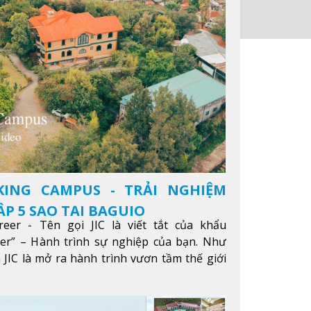
KING CAMPUS - TRẢI NGHIỆM
P 5 SAO TẠI BAGUIO
reer - Tên gọi JIC là viết tắt của khẩu
eer” – Hành trình sự nghiệp của bạn. Như
 JIC là mở ra hành trình vươn tầm thế giới
ông qua giáo dục tiếng Anh chất lượng cao.