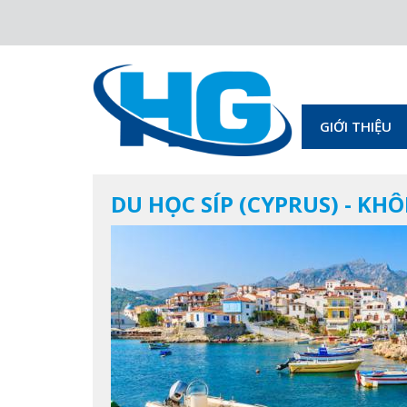
GIỚI THIỆU
DU HỌC SÍP (CYPRUS) - KHÔ