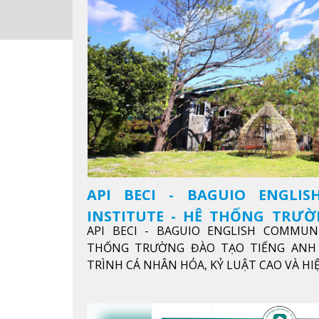
API BECI - BAGUIO ENGLI
INSTITUTE - HỆ THỐNG TRƯ
API BECI - BAGUIO ENGLISH COMMUN
ANH CHUẨN QUỐC TẾ
THỐNG TRƯỜNG ĐÀO TẠO TIẾNG ANH 
TRÌNH CÁ NHÂN HÓA, KỶ LUẬT CAO VÀ H