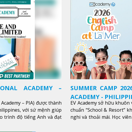
IONAL ACADEMY –
SUMMER CAMP 2026
ACADEMY - PHILIPPI
l Academy – PIA) được thành
EV Academy sở hữu khuôn v
ilippines, với sứ mệnh giúp
chuẩn “School & Resort” k
o trình độ tiếng Anh và đạt
nghi và thoải mái. Học viên
thêm