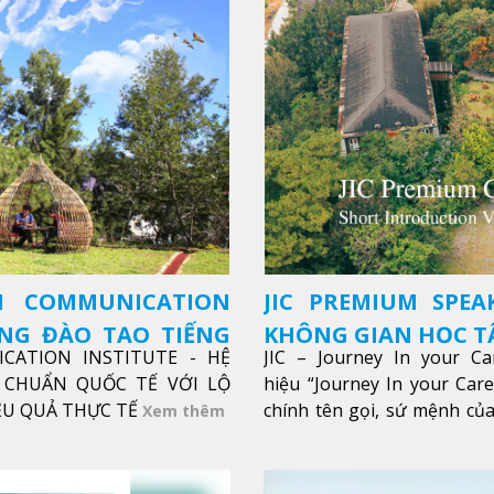
SH COMMUNICATION
JIC PREMIUM SPEA
ỜNG ĐÀO TẠO TIẾNG
KHÔNG GIAN HỌC TẬ
ICATION INSTITUTE - HỆ
JIC – Journey In your Ca
CHUẨN QUỐC TẾ VỚI LỘ
hiệu “Journey In your Car
IỆU QUẢ THỰC TẾ
chính tên gọi, sứ mệnh của
Xem thêm
trong sự nghiệp của bạn th
Xem thêm