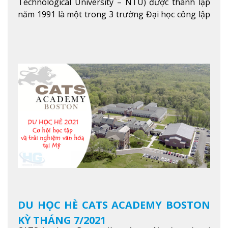
Technological University – NTU) được thành lập
năm 1991 là một trong 3 trường Đại học công lập
danh tiếng nhất Singapore. Đúng với tên gọi của
mình, NTU có thế mạnh trong các lĩnh vực giảng
dạy và nghiên cứu Khoa học, Công nghệ, Kỹ thuật,
Khoa học máy tính…Trường cũng được bình chọn
là một trong những ngôi trường đáng học nhất
trong khu vực các nước ASEAN và Châu Á.
Xem
thêm
DU HỌC HÈ CATS ACADEMY BOSTON
KỲ THÁNG 7/2021