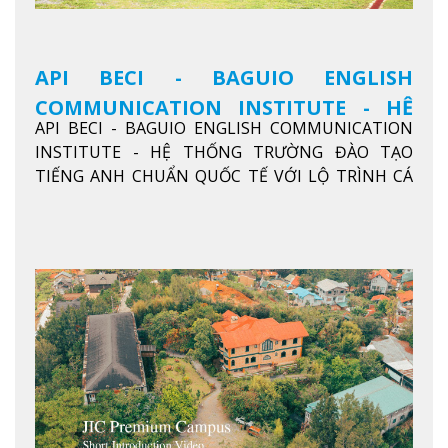
API BECI - BAGUIO ENGLISH
COMMUNICATION INSTITUTE - HỆ
API BECI - BAGUIO ENGLISH COMMUNICATION
THỐNG TRƯỜNG ĐÀO TẠO TIẾNG
INSTITUTE - HỆ THỐNG TRƯỜNG ĐÀO TẠO
ANH CHUẨN QUỐC TẾ
TIẾNG ANH CHUẨN QUỐC TẾ VỚI LỘ TRÌNH CÁ
NHÂN HÓA, KỶ LUẬT CAO VÀ HIỆU QUẢ THỰC TẾ
Xem thêm