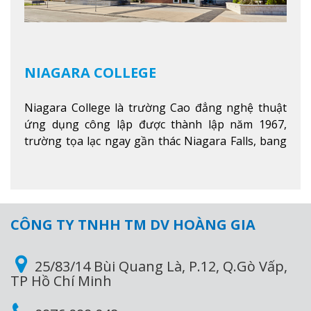
NIAGARA COLLEGE
Niagara College là trường Cao đẳng nghệ thuật
ứng dụng công lập được thành lập năm 1967,
trường tọa lạc ngay gần thác Niagara Falls, bang
Ontario, Canada, đây là thác nước nổi tiếng nhất
thế giới với 16 triệu khách du lịch mỗi năm.
Xem
thêm
CÔNG TY TNHH TM DV HOÀNG GIA
25/83/14 Bùi Quang Là, P.12, Q.Gò Vấp,
TP Hồ Chí Minh