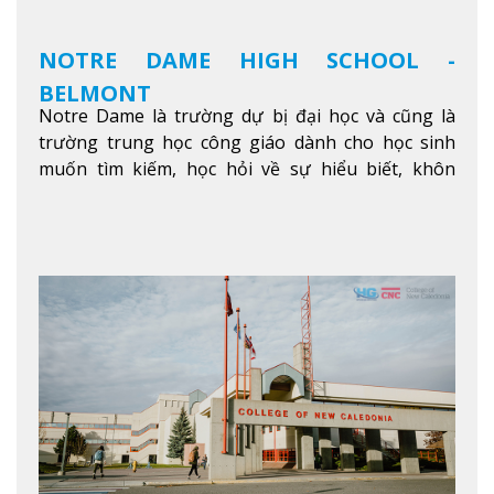
NOTRE DAME HIGH SCHOOL -
BELMONT
Notre Dame là trường dự bị đại học và cũng là
trường trung học công giáo dành cho học sinh
muốn tìm kiếm, học hỏi về sự hiểu biết, khôn
ngoan và phát triển như các nhà lãnh đạo, muốn
sống theo gương mẫu Đức Ki-tô để phục vụ cho
người khác.
Xem thêm