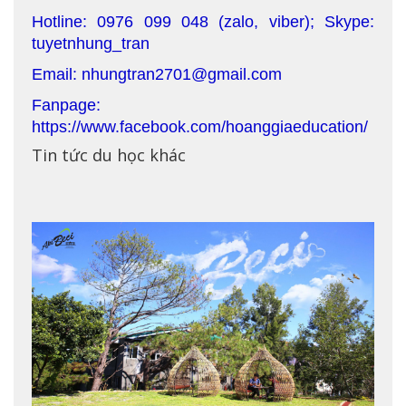
Hotline: 0976 099 048 (zalo, viber); Skype:
tuyetnhung_tran
Email: nhungtran2701@gmail.com
Fanpage:
https://www.facebook.com/hoanggiaeducation/
Tin tức du học khác