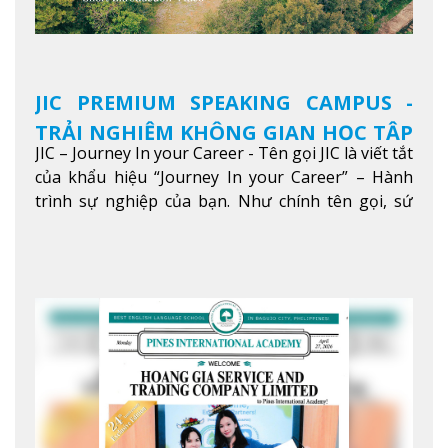
JIC PREMIUM SPEAKING CAMPUS -
TRẢI NGHIỆM KHÔNG GIAN HỌC TẬP
JIC – Journey In your Career - Tên gọi JIC là viết tắt
5 SAO TẠI BAGUIO
của khẩu hiệu “Journey In your Career” – Hành
trình sự nghiệp của bạn. Như chính tên gọi, sứ
mệnh của JIC là mở ra hành trình vươn tầm thế
giới trong sự nghiệp của bạn thông qua giáo dục
tiếng Anh chất lượng cao.
Xem thêm