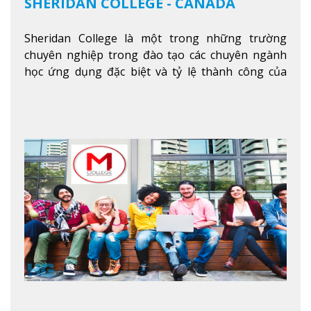
SHERIDAN COLLEGE - CANADA
Sheridan College là một trong những trường
chuyên nghiệp trong đào tạo các chuyên ngành
học ứng dụng đặc biệt và tỷ lệ thành công của
sinh viên tốt nghiệp rất cao tại Canada. Trường
nằm ở vị trí hàng đầu trong việc giảng dạy chương
trình giáo dục dựa trên các kỹ năng tích hợp lý
thuyết với ứng dụng, chuẩn bị cho sinh viên vào
các công việc của nghệ thuật thị giác và biểu diễn,
kinh doanh, các dịch vụ cộng đồng và ngành nghề
kỹ thuật.
Xem thêm