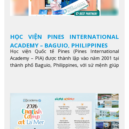
HỌC VIỆN PINES INTERNATIONAL
ACADEMY – BAGUIO, PHILIPPINES
Học viện Quốc tế Pines (Pines International
Academy – PIA) được thành lập vào năm 2001 tại
thành phố Baguio, Philippines, với sứ mệnh giúp
học viên từ khắp nơi trên thế giới nâng cao trình
độ tiếng Anh và đạt được mục tiêu học tập, công
việc.
Xem thêm