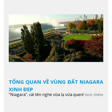
TỔNG QUAN VỀ VÙNG ĐẤT NIAGARA
XINH ĐẸP
"Niagara", cái tên nghe vừa lạ vừa quen!
Xem thêm