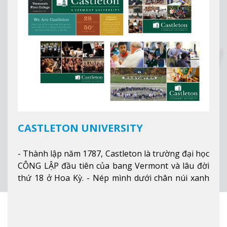
CASTLETON UNIVERSITY
- Thành lập năm 1787, Castleton là trường đại học
CÔNG LẬP đầu tiên của bang Vermont và lâu đời
thứ 18 ở Hoa Kỳ. - Nép mình dưới chân núi xanh
mướt của Green Mountains, khuôn viên Castleton
mang đến một cái nhìn toàn cảnh về mọi mùa
trong năm. Từ việc ngắm nhìn mùa thu phía sườn
núi xa xa và chinh phục tuyết rơi trong khu trượt