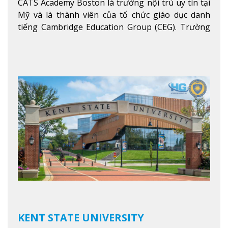
CATS Academy Boston là trường nội trú uy tín tại
Mỹ và là thành viên của tổ chức giáo dục danh
tiếng Cambridge Education Group (CEG). Trường
là con đường thuận lợi nhất dành cho các học sinh
Việt Nam muốn chuyển tiếp vào các trường Đại
học hàng đầu tại Mỹ như Harvard, Yale, MIT…
Xem
thêm
KENT STATE UNIVERSITY