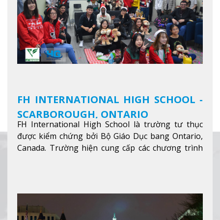
FH INTERNATIONAL HIGH SCHOOL -
SCARBOROUGH, ONTARIO
FH International High School là trường tư thục
được kiểm chứng bởi Bộ Giáo Dục bang Ontario,
Canada. Trường hiện cung cấp các chương trình
giảng dạy hệ trung học phổ thông từ lớp 9 đến
lớp 12, trại hè và các lớp bồi dưỡng anh văn nhằm
hỗ trợ du học sinh dễ dàng tiếp cận và hòa nhập
nhanh chóng môi trường học tại Canada.
Xem
thêm