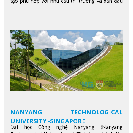
tạo phù hợp với nhu cầu thị trường và dẫn đầu
trong khu vực. Tại NIM, “Nuôi Dưỡng hôm nay
cho ngày mai” với văn hóa lấy sinh viên làm trung
tâm, NIM cung cấp các chương trình giảng dạy,
học tập và nghiên cứu chất lượng nhằm nâng cao
kỹ năng, kiến thức và năng lực của sinh viên và các
đối tác của trường
Xem thêm
NANYANG TECHNOLOGICAL
UNIVERSITY -SINGAPORE
Đại học Công nghệ Nanyang (Nanyang