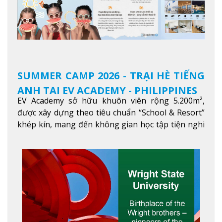
SUMMER CAMP 2026 - TRẠI HÈ TIẾNG
ANH TẠI EV ACADEMY - PHILIPPINES
EV Academy sở hữu khuôn viên rộng 5.200m²,
được xây dựng theo tiêu chuẩn “School & Resort”
khép kín, mang đến không gian học tập tiện nghi
và thoải mái. Học viên có thể tận hưởng các tiện
ích hiện đạ
Xem thêm