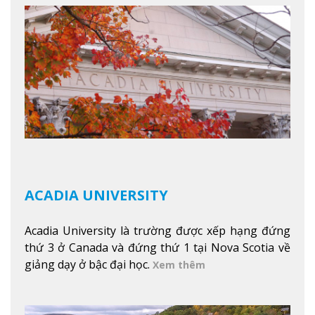
tuyết của trường, sinh viên có thể thưởng thức vẻ
đẹp tự nhiên của Vermont từ mọi góc trong
khuôn viên trường.
Xem thêm
ACADIA UNIVERSITY
Acadia University là trường được xếp hạng đứng
thứ 3 ở Canada và đứng thứ 1 tại Nova Scotia về
giảng dạy ở bậc đại học.
Xem thêm