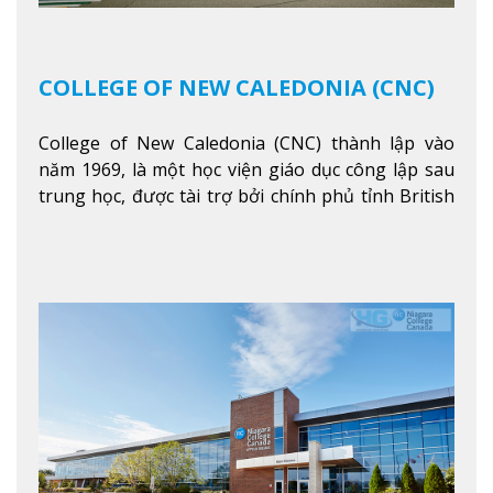
COLLEGE OF NEW CALEDONIA (CNC)
College of New Caledonia (CNC) thành lập vào
năm 1969, là một học viện giáo dục công lập sau
trung học, được tài trợ bởi chính phủ tỉnh British
Columbia. Trường cung cấp cho sinh viên một nền
tảng giáo dục Canada thật sự, cung cấp hơn 80
chuyên ngành hai năm đầu đại học và hơn 30
chương trình cao đẳng và chứng chỉ trong lĩnh
vực kinh doanh, khoa học y tế và các chương trình
nghề.
Xem thêm