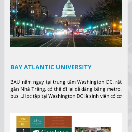
BAY ATLANTIC UNIVERSITY
BAU nằm ngay tại trung tâm Washington DC, rất
gần Nhà Trắng, có thể đi lại dễ dàng bằng metro,
bus …Học tập tại Washington DC là sinh viên có cơ
hội học tập tại - số #1 nền kinh tế tốt nhất, #5
thành phố tốt nhất cho giới trẻ làm việc chuyên
nghiệp ở Mỹ, #7 thành phố an toàn nhất trên Thế
giới.
Xem thêm