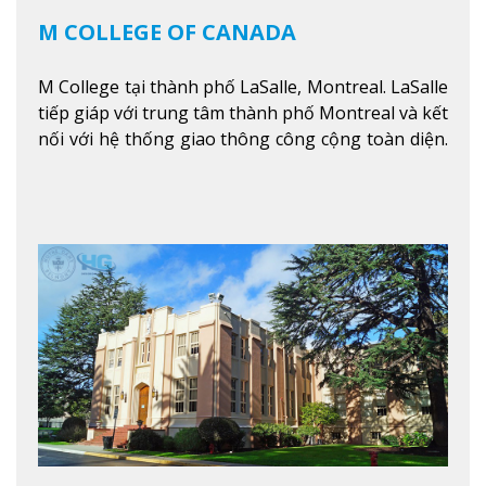
M COLLEGE OF CANADA
M College tại thành phố LaSalle, Montreal. LaSalle
tiếp giáp với trung tâm thành phố Montreal và kết
nối với hệ thống giao thông công cộng toàn diện.
Học sinh sẽ học trong một khuôn viên sôi động và
thú vị trong một khu vực đa văn hóa của thành
phố. Khuôn viên của trường không chỉ là một loạt
các lớp học - trường có phòng sinh viên rộng rãi
được trang bị các trạm sạc điện thoại di động,
không gian xanh để sinh viên tận hưởng và đỗ xe
tại chỗ. Bên kia đường các trung tâm mua sắm lớn
được bao quanh bởi nhiều doanh nghiệp nhỏ, M
College of Canada sẽ mang đến cho sinh viên cơ
hội trải nghiệm những điều tốt nhất mà thành
phố Montreal mang lại.
Xem thêm