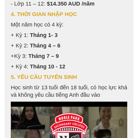
- Lớp 11 – 12:
$14.350 AUD /năm
4. THỜI GIAN NHẬP HỌC
Một năm học có 4 kỳ:
+ Kỳ 1:
Tháng 1- 3
+ Kỳ 2:
Tháng 4 – 6
+Kỳ 3:
Tháng 7 – 9
+ Kỳ 4:
Tháng 10 - 12
5. YÊU CẦU TUYỂN SINH
Học sinh từ 13 tuổi đến 18 tuổi, có học lực khá
và không yêu cầu tiếng Anh đầu vào