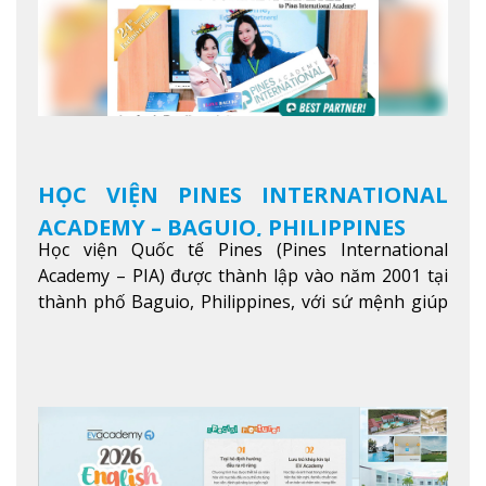
HỌC VIỆN PINES INTERNATIONAL
ACADEMY – BAGUIO, PHILIPPINES
Học viện Quốc tế Pines (Pines International
Academy – PIA) được thành lập vào năm 2001 tại
thành phố Baguio, Philippines, với sứ mệnh giúp
học viên từ khắp nơi trên thế giới nâng cao trình
độ tiếng Anh và đạt được mục tiêu học tập, công
việc.
Xem thêm