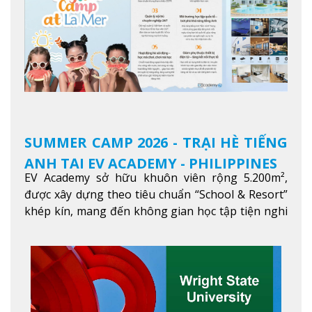
SUMMER CAMP 2026 - TRẠI HÈ TIẾNG
ANH TẠI EV ACADEMY - PHILIPPINES
EV Academy sở hữu khuôn viên rộng 5.200m²,
được xây dựng theo tiêu chuẩn “School & Resort”
khép kín, mang đến không gian học tập tiện nghi
và thoải mái. Học viên có thể tận hưởng các tiện
ích hiện đạ
Xem thêm