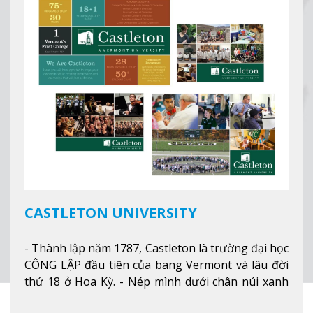
nghiệp ở Mỹ, #7 thành phố an toàn nhất trên Thế
giới.
Xem thêm
CASTLETON UNIVERSITY
- Thành lập năm 1787, Castleton là trường đại học
CÔNG LẬP đầu tiên của bang Vermont và lâu đời
thứ 18 ở Hoa Kỳ. - Nép mình dưới chân núi xanh
mướt của Green Mountains, khuôn viên Castleton