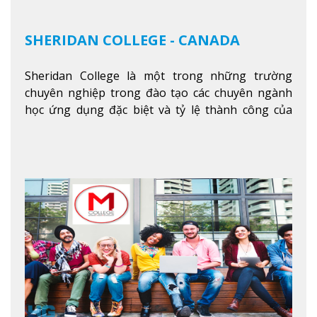
SHERIDAN COLLEGE - CANADA
Sheridan College là một trong những trường
chuyên nghiệp trong đào tạo các chuyên ngành
học ứng dụng đặc biệt và tỷ lệ thành công của
sinh viên tốt nghiệp rất cao tại Canada. Trường
nằm ở vị trí hàng đầu trong việc giảng dạy chương
trình giáo dục dựa trên các kỹ năng tích hợp lý
thuyết với ứng dụng, chuẩn bị cho sinh viên vào
các công việc của nghệ thuật thị giác và biểu diễn,
kinh doanh, các dịch vụ cộng đồng và ngành nghề
kỹ thuật.
Xem thêm