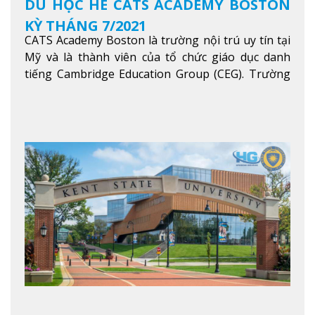
DU HỌC HÈ CATS ACADEMY BOSTON
KỲ THÁNG 7/2021
CATS Academy Boston là trường nội trú uy tín tại
Mỹ và là thành viên của tổ chức giáo dục danh
tiếng Cambridge Education Group (CEG). Trường
là con đường thuận lợi nhất dành cho các học sinh
Việt Nam muốn chuyển tiếp vào các trường Đại
học hàng đầu tại Mỹ như Harvard, Yale, MIT…
Xem
thêm