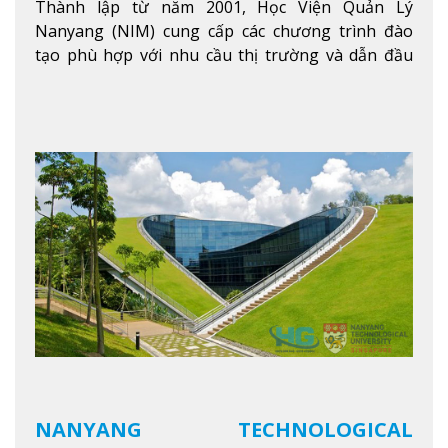
Thành lập từ năm 2001, Học Viện Quản Lý
Nanyang (NIM) cung cấp các chương trình đào
tạo phù hợp với nhu cầu thị trường và dẫn đầu
trong khu vực. Tại NIM, “Nuôi Dưỡng hôm nay
cho ngày mai” với văn hóa lấy sinh viên làm trung
tâm, NIM cung cấp các chương trình giảng dạy,
học tập và nghiên cứu chất lượng nhằm nâng cao
kỹ năng, kiến thức và năng lực của sinh viên và các
đối tác của trường
Xem thêm
NANYANG TECHNOLOGICAL