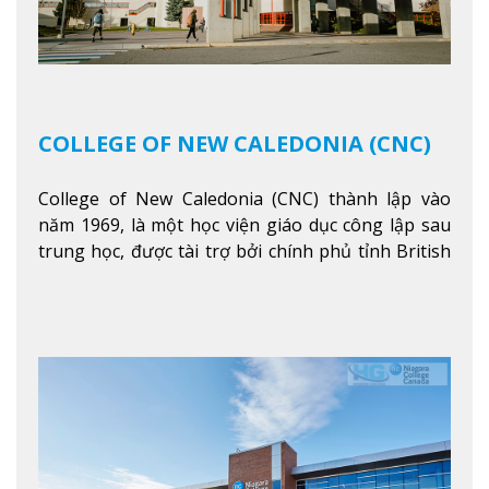
COLLEGE OF NEW CALEDONIA (CNC)
College of New Caledonia (CNC) thành lập vào
năm 1969, là một học viện giáo dục công lập sau
trung học, được tài trợ bởi chính phủ tỉnh British
Columbia. Trường cung cấp cho sinh viên một nền
tảng giáo dục Canada thật sự, cung cấp hơn 80
chuyên ngành hai năm đầu đại học và hơn 30
chương trình cao đẳng và chứng chỉ trong lĩnh
vực kinh doanh, khoa học y tế và các chương trình
nghề.
Xem thêm