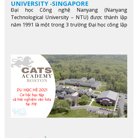
UNIVERSITY -SINGAPORE
Đại học Công nghệ Nanyang (Nanyang
Technological University – NTU) được thành lập
năm 1991 là một trong 3 trường Đại học công lập
danh tiếng nhất Singapore. Đúng với tên gọi của
mình, NTU có thế mạnh trong các lĩnh vực giảng
dạy và nghiên cứu Khoa học, Công nghệ, Kỹ thuật,
Khoa học máy tính…Trường cũng được bình chọn
là một trong những ngôi trường đáng học nhất
trong khu vực các nước ASEAN và Châu Á.
Xem
thêm