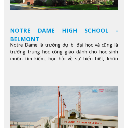
NOTRE DAME HIGH SCHOOL -
BELMONT
Notre Dame là trường dự bị đại học và cũng là
trường trung học công giáo dành cho học sinh
muốn tìm kiếm, học hỏi về sự hiểu biết, khôn
ngoan và phát triển như các nhà lãnh đạo, muốn
sống theo gương mẫu Đức Ki-tô để phục vụ cho
người khác.
Xem thêm