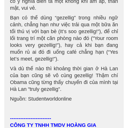
có ý nghĩa diễn tả một không khí ấm áp, thân
mật, vui vẻ.
Bạn có thể dùng “gezellig” trong nhiều ngữ
cảnh, chẳng hạn như việc trải qua một bữa ăn
tối thú vị với bạn bè (It’s soo gezellig!”), để chỉ
lối trang trí một căn phòng nào đó ("Your room
looks very gezellig!”), hay cả khi bạn đang
muốn rủ ai đó đi uống café chẳng hạn (“Yes
let’s meet, gezellig!”).
Và dù thế nào thì khoảng thời gian ở Hà Lan
của bạn cũng sẽ vô cùng gezellig! Thậm chí
Obama cũng từng thấy chuyến đi của mình tại
Hà Lan "truly gezellig”.
Nguồn: Studentworldonline
------------------------
CÔNG TY TNHH TMDV HOÀNG GIA