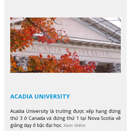
mang đến một cái nhìn toàn cảnh về mọi mùa
trong năm. Từ việc ngắm nhìn mùa thu phía sườn
núi xa xa và chinh phục tuyết rơi trong khu trượt
tuyết của trường, sinh viên có thể thưởng thức vẻ
đẹp tự nhiên của Vermont từ mọi góc trong
khuôn viên trường.
Xem thêm
ACADIA UNIVERSITY
Acadia University là trường được xếp hạng đứng
thứ 3 ở Canada và đứng thứ 1 tại Nova Scotia về
giảng dạy ở bậc đại học.
Xem thêm