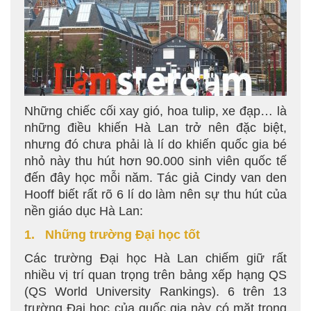
Những chiếc cối xay gió, hoa tulip, xe đạp… là
những điều khiến Hà Lan trở nên đặc biệt,
nhưng đó chưa phải là lí do khiến quốc gia bé
nhỏ này thu hút hơn 90.000 sinh viên quốc tế
đến đây học mỗi năm. Tác giả Cindy van den
Hooff biết rất rõ 6 lí do làm nên sự thu hút của
nền giáo dục Hà Lan:
1. Những trường Đại học tốt
Các trường Đại học Hà Lan chiếm giữ rất
nhiều vị trí quan trọng trên bảng xếp hạng QS
(QS World University Rankings). 6 trên 13
trường Đại học của quốc gia này có mặt trong