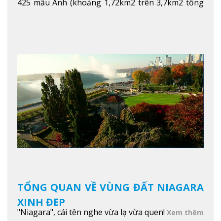
425 mẫu Anh (khoảng 1,72km2 trên 3,7km2 tổng
diện tích của trường)
Xem thêm
TỔNG QUAN VỀ VÙNG ĐẤT NIAGARA
XINH ĐẸP
"Niagara", cái tên nghe vừa lạ vừa quen!
Xem thêm