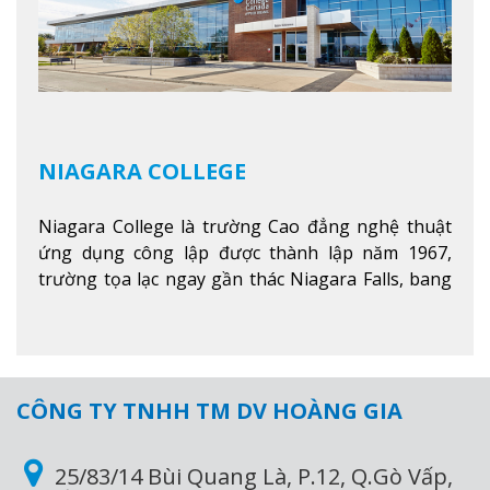
NIAGARA COLLEGE
Niagara College là trường Cao đẳng nghệ thuật
ứng dụng công lập được thành lập năm 1967,
trường tọa lạc ngay gần thác Niagara Falls, bang
Ontario, Canada, đây là thác nước nổi tiếng nhất
thế giới với 16 triệu khách du lịch mỗi năm.
Xem
thêm
CÔNG TY TNHH TM DV HOÀNG GIA
25/83/14 Bùi Quang Là, P.12, Q.Gò Vấp,