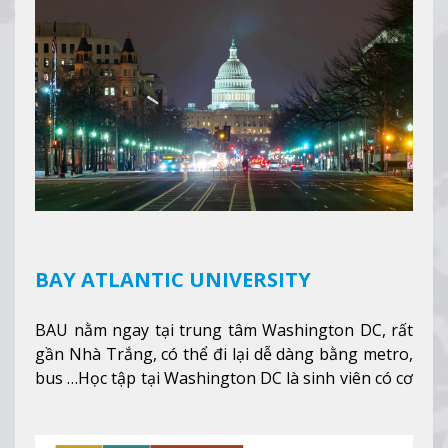
nhanh chóng môi trường học tại Canada.
Xem
thêm
BAY ATLANTIC UNIVERSITY
BAU nằm ngay tại trung tâm Washington DC, rất
gần Nhà Trắng, có thể đi lại dễ dàng bằng metro,
bus …Học tập tại Washington DC là sinh viên có cơ
hội học tập tại - số #1 nền kinh tế tốt nhất, #5
thành phố tốt nhất cho giới trẻ làm việc chuyên