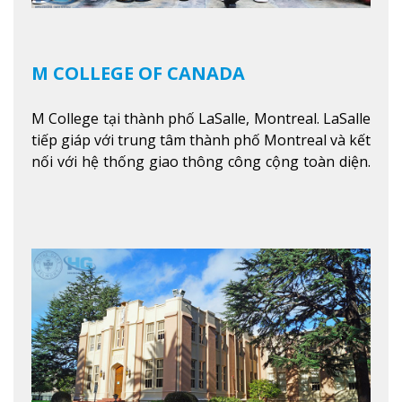
M COLLEGE OF CANADA
M College tại thành phố LaSalle, Montreal. LaSalle
tiếp giáp với trung tâm thành phố Montreal và kết
nối với hệ thống giao thông công cộng toàn diện.
Học sinh sẽ học trong một khuôn viên sôi động và
thú vị trong một khu vực đa văn hóa của thành
phố. Khuôn viên của trường không chỉ là một loạt
các lớp học - trường có phòng sinh viên rộng rãi
được trang bị các trạm sạc điện thoại di động,
không gian xanh để sinh viên tận hưởng và đỗ xe
tại chỗ. Bên kia đường các trung tâm mua sắm lớn
được bao quanh bởi nhiều doanh nghiệp nhỏ, M
College of Canada sẽ mang đến cho sinh viên cơ
hội trải nghiệm những điều tốt nhất mà thành
phố Montreal mang lại.
Xem thêm