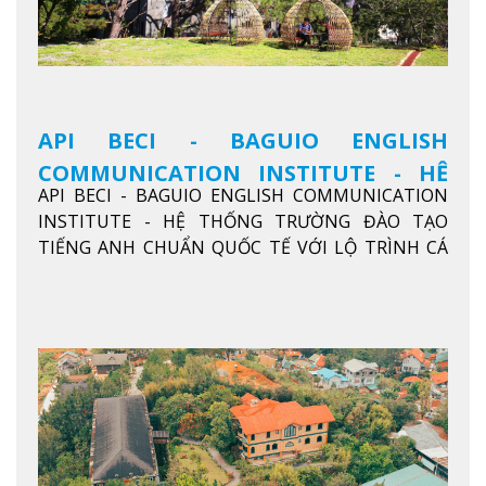
API BECI - BAGUIO ENGLISH
COMMUNICATION INSTITUTE - HỆ
API BECI - BAGUIO ENGLISH COMMUNICATION
THỐNG TRƯỜNG ĐÀO TẠO TIẾNG
INSTITUTE - HỆ THỐNG TRƯỜNG ĐÀO TẠO
ANH CHUẨN QUỐC TẾ
TIẾNG ANH CHUẨN QUỐC TẾ VỚI LỘ TRÌNH CÁ
NHÂN HÓA, KỶ LUẬT CAO VÀ HIỆU QUẢ THỰC TẾ
Xem thêm