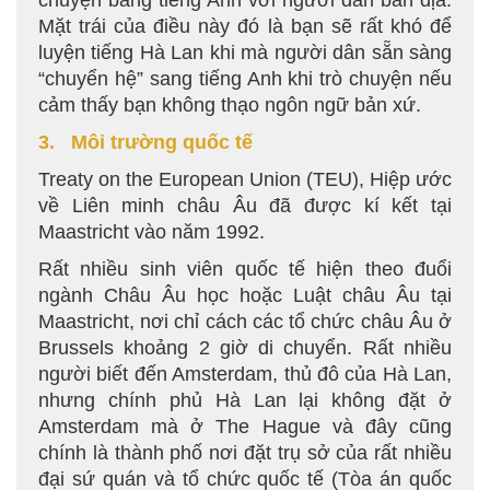
chuyện bằng tiếng Anh với người dân bản địa.
Mặt trái của điều này đó là bạn sẽ rất khó để
luyện tiếng Hà Lan khi mà người dân sẵn sàng
“chuyển hệ” sang tiếng Anh khi trò chuyện nếu
cảm thấy bạn không thạo ngôn ngữ bản xứ.
3. Môi trường quốc tế
Treaty on the European Union (TEU), Hiệp ước
về Liên minh châu Âu đã được kí kết tại
Maastricht vào năm 1992.
Rất nhiều sinh viên quốc tế hiện theo đuổi
ngành Châu Âu học hoặc Luật châu Âu tại
Maastricht, nơi chỉ cách các tổ chức châu Âu ở
Brussels khoảng 2 giờ di chuyển. Rất nhiều
người biết đến Amsterdam, thủ đô của Hà Lan,
nhưng chính phủ Hà Lan lại không đặt ở
Amsterdam mà ở The Hague và đây cũng
chính là thành phố nơi đặt trụ sở của rất nhiều
đại sứ quán và tổ chức quốc tế (Tòa án quốc