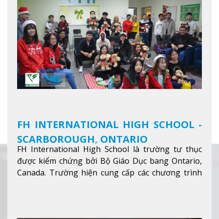
FH INTERNATIONAL HIGH SCHOOL -
SCARBOROUGH, ONTARIO
FH International High School là trường tư thục
được kiểm chứng bởi Bộ Giáo Dục bang Ontario,
Canada. Trường hiện cung cấp các chương trình
giảng dạy hệ trung học phổ thông từ lớp 9 đến
lớp 12, trại hè và các lớp bồi dưỡng anh văn nhằm
hỗ trợ du học sinh dễ dàng tiếp cận và hòa nhập