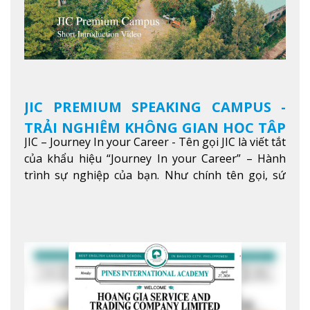
JIC PREMIUM SPEAKING CAMPUS -
TRẢI NGHIỆM KHÔNG GIAN HỌC TẬP
JIC – Journey In your Career - Tên gọi JIC là viết tắt
5 SAO TẠI BAGUIO
của khẩu hiệu “Journey In your Career” – Hành
trình sự nghiệp của bạn. Như chính tên gọi, sứ
mệnh của JIC là mở ra hành trình vươn tầm thế
giới trong sự nghiệp của bạn thông qua giáo dục
tiếng Anh chất lượng cao.
Xem thêm