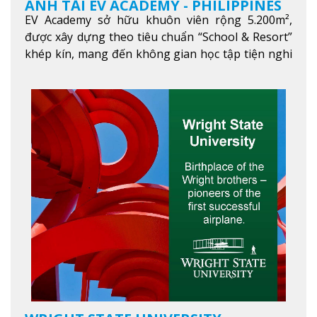
ANH TẠI EV ACADEMY - PHILIPPINES
EV Academy sở hữu khuôn viên rộng 5.200m²,
được xây dựng theo tiêu chuẩn “School & Resort”
khép kín, mang đến không gian học tập tiện nghi
và thoải mái. Học viên có thể tận hưởng các tiện
ích hiện đạ
Xem thêm