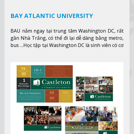
BAY ATLANTIC UNIVERSITY
BAU nằm ngay tại trung tâm Washington DC, rất
gần Nhà Trắng, có thể đi lại dễ dàng bằng metro,
bus …Học tập tại Washington DC là sinh viên có cơ
hội học tập tại - số #1 nền kinh tế tốt nhất, #5
thành phố tốt nhất cho giới trẻ làm việc chuyên
nghiệp ở Mỹ, #7 thành phố an toàn nhất trên Thế
giới.
Xem thêm