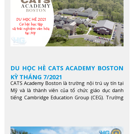
thêm
DU HỌC HÈ CATS ACADEMY BOSTON
KỲ THÁNG 7/2021
CATS Academy Boston là trường nội trú uy tín tại
Mỹ và là thành viên của tổ chức giáo dục danh
tiếng Cambridge Education Group (CEG). Trường
là con đường thuận lợi nhất dành cho các học sinh
Việt Nam muốn chuyển tiếp vào các trường Đại
học hàng đầu tại Mỹ như Harvard, Yale, MIT…
Xem
thêm