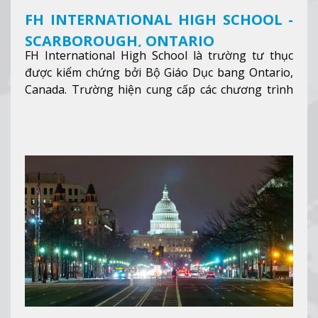
FH INTERNATIONAL HIGH SCHOOL -
SCARBOROUGH, ONTARIO
FH International High School là trường tư thục
được kiểm chứng bởi Bộ Giáo Dục bang Ontario,
Canada. Trường hiện cung cấp các chương trình
giảng dạy hệ trung học phổ thông từ lớp 9 đến
lớp 12, trại hè và các lớp bồi dưỡng anh văn nhằm
hỗ trợ du học sinh dễ dàng tiếp cận và hòa nhập
nhanh chóng môi trường học tại Canada.
Xem
thêm