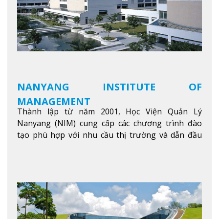
NANYANG INSTITUTE OF
MANAGEMENT
Thành lập từ năm 2001, Học Viện Quản Lý
Nanyang (NIM) cung cấp các chương trình đào
tạo phù hợp với nhu cầu thị trường và dẫn đầu
trong khu vực. Tại NIM, “Nuôi Dưỡng hôm nay
cho ngày mai” với văn hóa lấy sinh viên làm trung
tâm, NIM cung cấp các chương trình giảng dạy,
học tập và nghiên cứu chất lượng nhằm nâng cao
kỹ năng, kiến thức và năng lực của sinh viên và các
đối tác của trường
Xem thêm