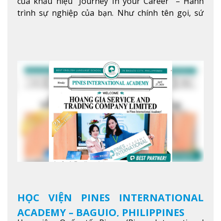
của khẩu hiệu “Journey In your Career” – Hành
trình sự nghiệp của bạn. Như chính tên gọi, sứ
mệnh của JIC là mở ra hành trình vươn tầm thế
giới trong sự nghiệp của bạn thông qua giáo dục
tiếng Anh chất lượng cao.
Xem thêm
HỌC VIỆN PINES INTERNATIONAL
ACADEMY – BAGUIO, PHILIPPINES