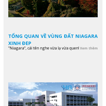
TỔNG QUAN VỀ VÙNG ĐẤT NIAGARA
XINH ĐẸP
"Niagara", cái tên nghe vừa lạ vừa quen!
Xem thêm