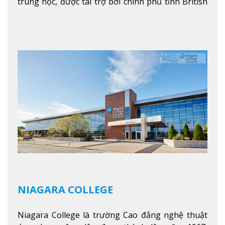
trung học, được tài trợ bởi chính phủ tỉnh British
Columbia. Trường cung cấp cho sinh viên một nền
tảng giáo dục Canada thật sự, cung cấp hơn 80
chuyên ngành hai năm đầu đại học và hơn 30
chương trình cao đẳng và chứng chỉ trong lĩnh
vực kinh doanh, khoa học y tế và các chương trình
nghề.
Xem thêm
NIAGARA COLLEGE
Niagara College là trường Cao đẳng nghệ thuật