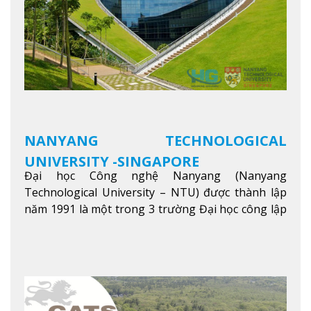
NANYANG TECHNOLOGICAL
UNIVERSITY -SINGAPORE
Đại học Công nghệ Nanyang (Nanyang
Technological University – NTU) được thành lập
năm 1991 là một trong 3 trường Đại học công lập
danh tiếng nhất Singapore. Đúng với tên gọi của
mình, NTU có thế mạnh trong các lĩnh vực giảng
dạy và nghiên cứu Khoa học, Công nghệ, Kỹ thuật,
Khoa học máy tính…Trường cũng được bình chọn
là một trong những ngôi trường đáng học nhất
trong khu vực các nước ASEAN và Châu Á.
Xem