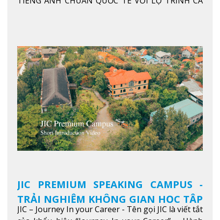
TIẾNG ANH CHUẨN QUỐC TẾ VỚI LỘ TRÌNH CÁ
NHÂN HÓA, KỶ LUẬT CAO VÀ HIỆU QUẢ THỰC TẾ
Xem thêm
JIC PREMIUM SPEAKING CAMPUS -
TRẢI NGHIỆM KHÔNG GIAN HỌC TẬP
JIC – Journey In your Career - Tên gọi JIC là viết tắt
5 SAO TẠI BAGUIO