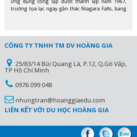
ứng dụng công lập được thành lập năm 1967,
trường tọa lạc ngay gần thác Niagara Falls, bang
Ontario, Canada, đây là thác nước nổi tiếng nhất
thế giới với 16 triệu khách du lịch mỗi năm.
Xem
thêm
CÔNG TY TNHH TM DV HOÀNG GIA
25/83/14 Bùi Quang Là, P.12, Q.Gò Vấp,
TP Hồ Chí Minh
0976 099 048
nhungtran@hoanggiaedu.com
LIÊN KẾT VỚI DU HỌC HOÀNG GIA