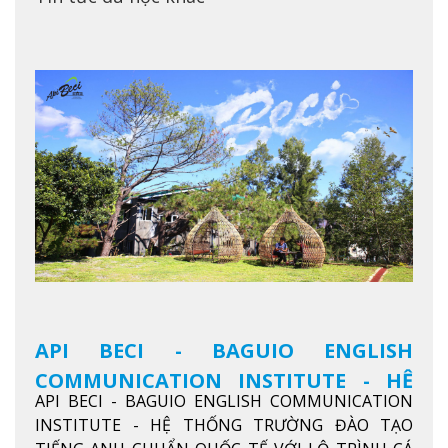
API BECI - BAGUIO ENGLISH
COMMUNICATION INSTITUTE - HỆ
API BECI - BAGUIO ENGLISH COMMUNICATION
THỐNG TRƯỜNG ĐÀO TẠO TIẾNG
INSTITUTE - HỆ THỐNG TRƯỜNG ĐÀO TẠO
ANH CHUẨN QUỐC TẾ