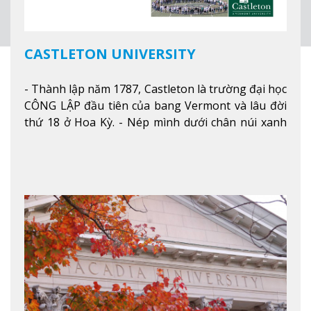
CASTLETON UNIVERSITY
- Thành lập năm 1787, Castleton là trường đại học
CÔNG LẬP đầu tiên của bang Vermont và lâu đời
thứ 18 ở Hoa Kỳ. - Nép mình dưới chân núi xanh
mướt của Green Mountains, khuôn viên Castleton
mang đến một cái nhìn toàn cảnh về mọi mùa
trong năm. Từ việc ngắm nhìn mùa thu phía sườn
núi xa xa và chinh phục tuyết rơi trong khu trượt
tuyết của trường, sinh viên có thể thưởng thức vẻ
đẹp tự nhiên của Vermont từ mọi góc trong
khuôn viên trường.
Xem thêm