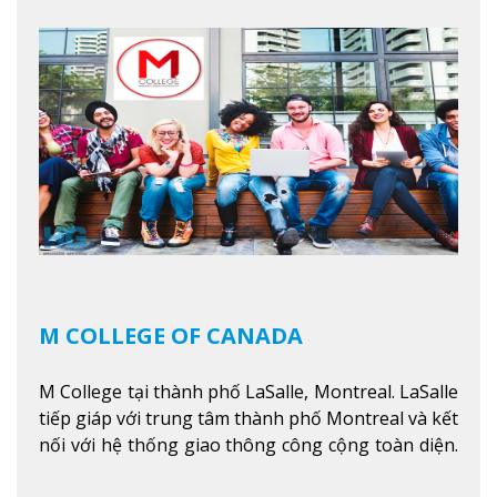
trình giáo dục dựa trên các kỹ năng tích hợp lý
thuyết với ứng dụng, chuẩn bị cho sinh viên vào
các công việc của nghệ thuật thị giác và biểu diễn,
kinh doanh, các dịch vụ cộng đồng và ngành nghề
kỹ thuật.
Xem thêm
M COLLEGE OF CANADA
M College tại thành phố LaSalle, Montreal. LaSalle
tiếp giáp với trung tâm thành phố Montreal và kết
nối với hệ thống giao thông công cộng toàn diện.
Học sinh sẽ học trong một khuôn viên sôi động và