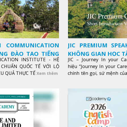
SH COMMUNICATION
JIC PREMIUM SPEA
ỜNG ĐÀO TẠO TIẾNG
KHÔNG GIAN HỌC TẬ
ICATION INSTITUTE - HỆ
JIC – Journey In your Ca
CHUẨN QUỐC TẾ VỚI LỘ
hiệu “Journey In your Car
IỆU QUẢ THỰC TẾ
chính tên gọi, sứ mệnh của
Xem thêm
trong sự nghiệp của bạn th
Xem thêm