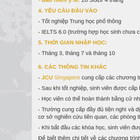
-
Bảo hiểm y tế:
20 SGD/ 4 tháng
4. YÊU CẦU ĐẦU VÀO
- Tốt nghiệp Trung học phổ thông
- IELTS 6.0 (trường hợp học sinh chưa c
5. THỜI GIAN NHẬP HỌC:
- Tháng 3, tháng 7 và tháng 10
6. CÁC THÔNG TIN KHÁC
-
JCU
Singapore
cung cấp các chương trì
- Sau khi tốt nghiệp, sinh viên được cấp
- Học viên có thể hoàn thành bằng cử nh
- Trường cung cấp đầy đủ tiện nghi và dị
cơ sở nghiên cứu liên quan, các phòng th
- Khi bắt đầu các khóa học, sinh viên đ
Để biết thêm chi tiết về các chương trì