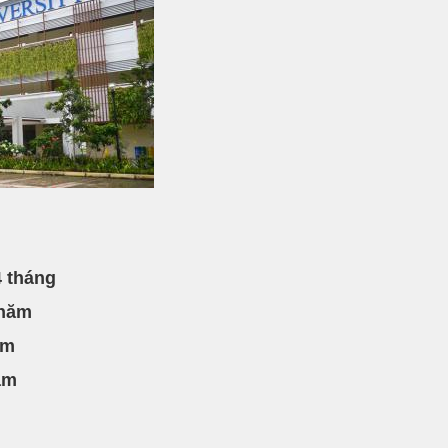
4 tháng
/năm
ăm
ăm