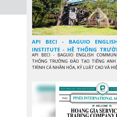
API BECI - BAGUIO ENGLI
INSTITUTE - HỆ THỐNG TRƯ
API BECI - BAGUIO ENGLISH COMMUN
ANH CHUẨN QUỐC TẾ
THỐNG TRƯỜNG ĐÀO TẠO TIẾNG ANH 
TRÌNH CÁ NHÂN HÓA, KỶ LUẬT CAO VÀ H