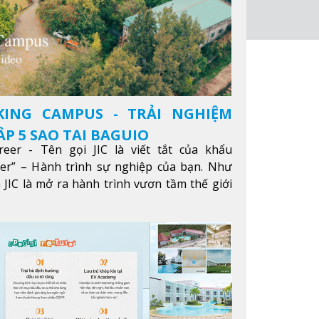
KING CAMPUS - TRẢI NGHIỆM
P 5 SAO TẠI BAGUIO
reer - Tên gọi JIC là viết tắt của khẩu
eer” – Hành trình sự nghiệp của bạn. Như
 JIC là mở ra hành trình vươn tầm thế giới
ông qua giáo dục tiếng Anh chất lượng cao.