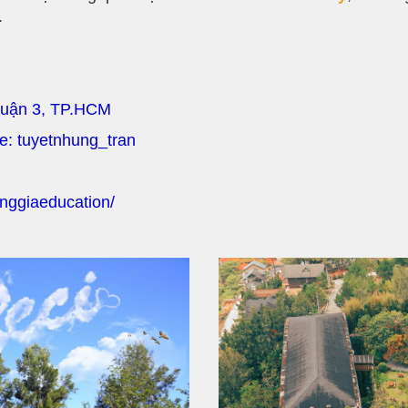
.
Quận 3, TP.HCM
pe: tuyetnhung_tran
nggiaeducation/