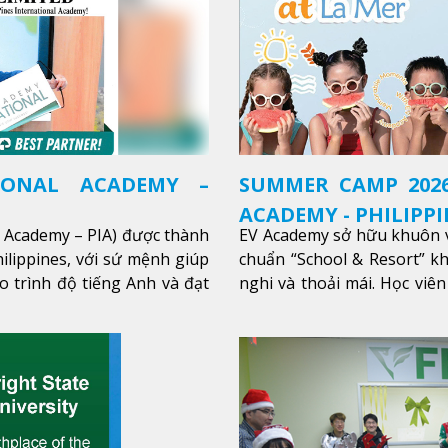
IONAL ACADEMY –
SUMMER CAMP 2026
ACADEMY - PHILIPPI
l Academy – PIA) được thành
EV Academy sở hữu khuôn v
ilippines, với sứ mệnh giúp
chuẩn “School & Resort” k
o trình độ tiếng Anh và đạt
nghi và thoải mái. Học viên
thêm