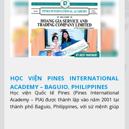
HỌC VIỆN PINES INTERNATIONAL
ACADEMY – BAGUIO, PHILIPPINES
Học viện Quốc tế Pines (Pines International
Academy – PIA) được thành lập vào năm 2001 tại
thành phố Baguio, Philippines, với sứ mệnh giúp
học viên từ khắp nơi trên thế giới nâng cao trình
độ tiếng Anh và đạt được mục tiêu học tập, công
việc.
Xem thêm