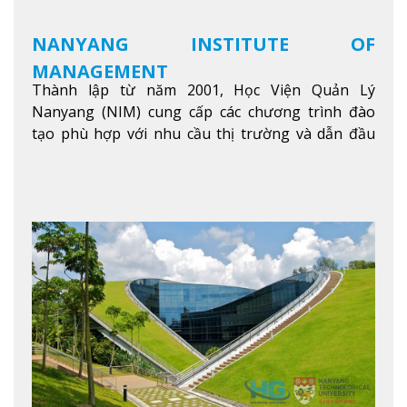
NANYANG INSTITUTE OF
MANAGEMENT
Thành lập từ năm 2001, Học Viện Quản Lý
Nanyang (NIM) cung cấp các chương trình đào
tạo phù hợp với nhu cầu thị trường và dẫn đầu
trong khu vực. Tại NIM, “Nuôi Dưỡng hôm nay
cho ngày mai” với văn hóa lấy sinh viên làm trung
tâm, NIM cung cấp các chương trình giảng dạy,
học tập và nghiên cứu chất lượng nhằm nâng cao
kỹ năng, kiến thức và năng lực của sinh viên và các
đối tác của trường
Xem thêm