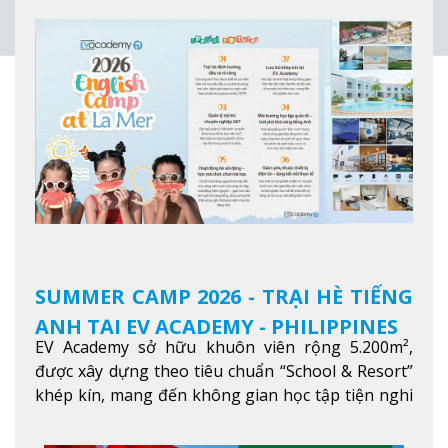
SUMMER CAMP 2026 - TRẠI HÈ TIẾNG
ANH TẠI EV ACADEMY - PHILIPPINES
EV Academy sở hữu khuôn viên rộng 5.200m²,
được xây dựng theo tiêu chuẩn “School & Resort”
khép kín, mang đến không gian học tập tiện nghi
và thoải mái. Học viên có thể tận hưởng các tiện
ích hiện đạ
Xem thêm