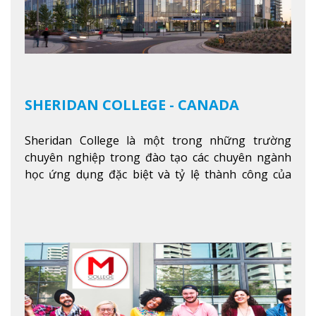
SHERIDAN COLLEGE - CANADA
Sheridan College là một trong những trường
chuyên nghiệp trong đào tạo các chuyên ngành
học ứng dụng đặc biệt và tỷ lệ thành công của
sinh viên tốt nghiệp rất cao tại Canada. Trường
nằm ở vị trí hàng đầu trong việc giảng dạy chương
trình giáo dục dựa trên các kỹ năng tích hợp lý
thuyết với ứng dụng, chuẩn bị cho sinh viên vào
các công việc của nghệ thuật thị giác và biểu diễn,
kinh doanh, các dịch vụ cộng đồng và ngành nghề
kỹ thuật.
Xem thêm