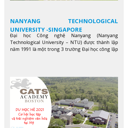
NANYANG TECHNOLOGICAL
UNIVERSITY -SINGAPORE
Đại học Công nghệ Nanyang (Nanyang
Technological University – NTU) được thành lập
năm 1991 là một trong 3 trường Đại học công lập
danh tiếng nhất Singapore. Đúng với tên gọi của
mình, NTU có thế mạnh trong các lĩnh vực giảng
dạy và nghiên cứu Khoa học, Công nghệ, Kỹ thuật,
Khoa học máy tính…Trường cũng được bình chọn
là một trong những ngôi trường đáng học nhất
trong khu vực các nước ASEAN và Châu Á.
Xem
thêm