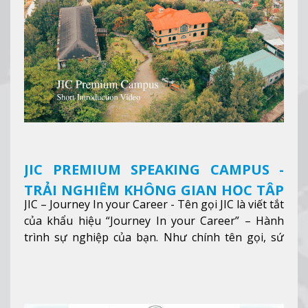
JIC PREMIUM SPEAKING CAMPUS -
TRẢI NGHIỆM KHÔNG GIAN HỌC TẬP
JIC – Journey In your Career - Tên gọi JIC là viết tắt
5 SAO TẠI BAGUIO
của khẩu hiệu “Journey In your Career” – Hành
trình sự nghiệp của bạn. Như chính tên gọi, sứ
mệnh của JIC là mở ra hành trình vươn tầm thế
giới trong sự nghiệp của bạn thông qua giáo dục
tiếng Anh chất lượng cao.
Xem thêm