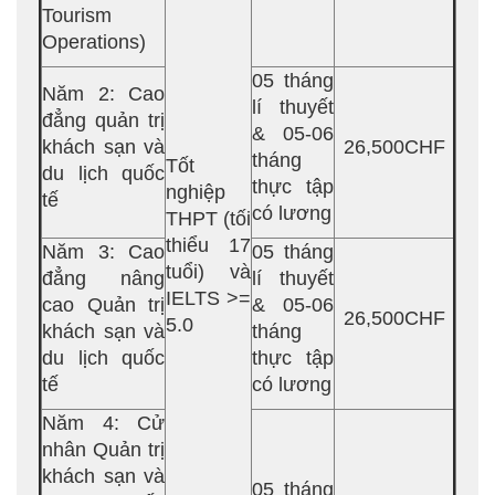
Tourism
Operations)
05 tháng
Năm 2: Cao
lí thuyết
đẳng quản trị
& 05-06
khách sạn và
26,500CHF
tháng
Tốt
du lịch quốc
thực tập
nghiệp
tế
có lương
THPT (tối
thiểu 17
Năm 3: Cao
05 tháng
tuổi) và
đẳng nâng
lí thuyết
IELTS >=
cao Quản trị
& 05-06
26,500CHF
5.0
khách sạn và
tháng
du lịch quốc
thực tập
tế
có lương
Năm 4: Cử
nhân Quản trị
khách sạn và
05 tháng