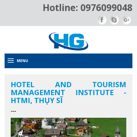
Hotline: 0976099048
MENU
HOTEL AND TOURISM
MANAGEMENT INSTITUTE -
HTMI, THỤY SĨ
---