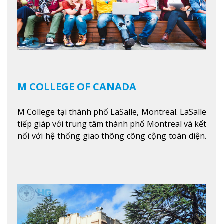
M COLLEGE OF CANADA
M College tại thành phố LaSalle, Montreal. LaSalle
tiếp giáp với trung tâm thành phố Montreal và kết
nối với hệ thống giao thông công cộng toàn diện.
Học sinh sẽ học trong một khuôn viên sôi động và
thú vị trong một khu vực đa văn hóa của thành
phố. Khuôn viên của trường không chỉ là một loạt
các lớp học - trường có phòng sinh viên rộng rãi
được trang bị các trạm sạc điện thoại di động,
không gian xanh để sinh viên tận hưởng và đỗ xe
tại chỗ. Bên kia đường các trung tâm mua sắm lớn