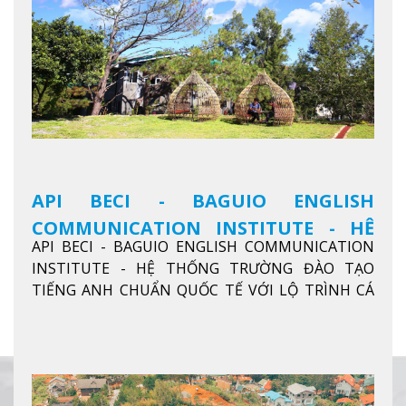
API BECI - BAGUIO ENGLISH
COMMUNICATION INSTITUTE - HỆ
API BECI - BAGUIO ENGLISH COMMUNICATION
THỐNG TRƯỜNG ĐÀO TẠO TIẾNG
INSTITUTE - HỆ THỐNG TRƯỜNG ĐÀO TẠO
ANH CHUẨN QUỐC TẾ
TIẾNG ANH CHUẨN QUỐC TẾ VỚI LỘ TRÌNH CÁ
NHÂN HÓA, KỶ LUẬT CAO VÀ HIỆU QUẢ THỰC TẾ
Xem thêm