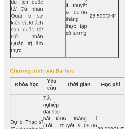
du lịch quốc
lí thuyết
tế/ Cử nhân
& 05-06
Quản trị sự
28,500CHF
tháng
kiện và khách
thực tập
sạn quốc tế/
có lương
Cử nhân
Quản trị ẩm
thực
Chương trình sau Đại học
Yêu
Khóa học
Thời gian
Học phí
cầu
Tốt
nghiệp
đại học
bất kì
05 tháng lí
Dự bị Thạc sĩ
(Tối
thuyết & 05-06