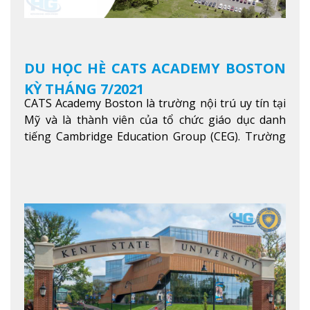
DU HỌC HÈ CATS ACADEMY BOSTON
KỲ THÁNG 7/2021
CATS Academy Boston là trường nội trú uy tín tại
Mỹ và là thành viên của tổ chức giáo dục danh
tiếng Cambridge Education Group (CEG). Trường
là con đường thuận lợi nhất dành cho các học sinh
Việt Nam muốn chuyển tiếp vào các trường Đại
học hàng đầu tại Mỹ như Harvard, Yale, MIT…
Xem
thêm