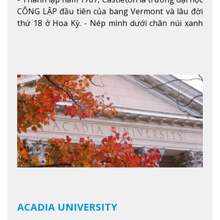
CÔNG LẬP đầu tiên của bang Vermont và lâu đời
thứ 18 ở Hoa Kỳ. - Nép mình dưới chân núi xanh
mướt của Green Mountains, khuôn viên Castleton
mang đến một cái nhìn toàn cảnh về mọi mùa
trong năm. Từ việc ngắm nhìn mùa thu phía sườn
núi xa xa và chinh phục tuyết rơi trong khu trượt
tuyết của trường, sinh viên có thể thưởng thức vẻ
đẹp tự nhiên của Vermont từ mọi góc trong
khuôn viên trường.
Xem thêm
ACADIA UNIVERSITY