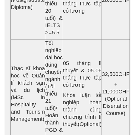
(Postgraduate
28.000CHF
thiểu
tháng thực tập
Diploma)
20
có lương
tuổi) &
IELTS
>=5.5
Tốt
nghiệp
đại học
05 tháng lí
đúng
Thạc sĩ khoa
thuyết & 05-06
chuyên
32,500CHF
học về Quản
tháng thực tập
ngành
lí khách sạn
+
có lương
(Tối
và du lịch
11,000CHF
thiểu
Khóa luận tốt
(MSc in
(Optional
21
nghiệp hoàn
Hospitality
Disertation
tuổi)/
thành cùng
and Tourism
Course)
Hoàn
chương trình lí
Management)
thành
thuyết(Optional)
PGD &