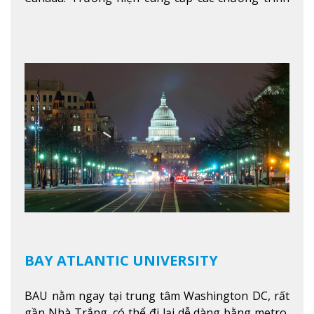
giảng dạy hệ trung học phổ thông từ lớp 9 đến
lớp 12, trại hè và các lớp bồi dưỡng anh văn nhằm
hỗ trợ du học sinh dễ dàng tiếp cận và hòa nhập
nhanh chóng môi trường học tại Canada.
Xem
thêm
BAY ATLANTIC UNIVERSITY
BAU nằm ngay tại trung tâm Washington DC, rất
gần Nhà Trắng, có thể đi lại dễ dàng bằng metro,