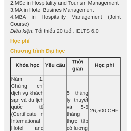
2.MSc in Hospitality and Tourism Management
3.MA in Hotel Busines Management
4.MBA in Hospitality Management (Joint
Course)
Điều kiện
: Tối thiểu 20 tuổi, IELTS 6.0
Học phí
Chương trình Đại học
Thời
Khóa học
Yêu cầu
Học phí
gian
Năm 1:
Chứng chỉ
dịch vụ khách
5 tháng
sạn và du lịch
lý thuyết
quốc tế
và 5-6
26,500 CHF
(Certificate in
tháng
International
thực tập
Hotel and
có lương