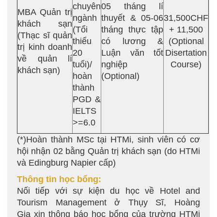
chuyên
05 tháng lí
MBA Quản trị
ngành
thuyết & 05-06
31,500CHF
khách sạn
(Tổi
tháng thực tập
+ 11,500
(Thạc sĩ quản
thiểu
có lương &
(Optional
trị kinh doanh
20
Luận văn tốt
Disertation
về quản lí
tuổi)/
nghiệp
Course)
khách sạn)
hoàn
(Optional)
thành
PGD &
IELTS
>=6.0
(*)Hoàn thành MSc tại HTMi, sinh viên có cơ
hội nhận 02 bằng Quản trị khách sạn (do HTMi
và Edingburg Napier cấp)
Thông tin học bổng:
Nối tiếp với sự kiện du học về Hotel and
Tourism Management ở Thụy Sĩ, Hoàng
Gia xin thông báo học bổng của trường HTMi