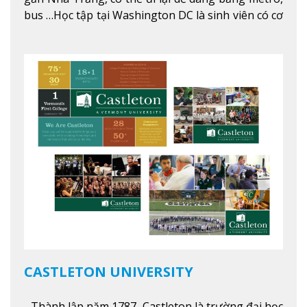
bus …Học tập tại Washington DC là sinh viên có cơ
hội học tập tại - số #1 nền kinh tế tốt nhất, #5
thành phố tốt nhất cho giới trẻ làm việc chuyên
nghiệp ở Mỹ, #7 thành phố an toàn nhất trên Thế
giới.
Xem thêm
CASTLETON UNIVERSITY
- Thành lập năm 1787, Castleton là trường đại học