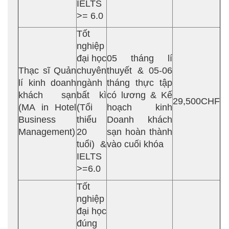
IELTS
>= 6.0
Tốt
nghiệp
đại học
05 tháng lí
Thạc sĩ Quản
chuyên
thuyết & 05-06
lí kinh doanh
ngành
tháng thực tập
khách sạn
bất kì
có lương & Kế
29,500CHF
(MA in Hotel
(Tổi
hoạch kinh
Business
thiểu
Doanh khách
Management)
20
sạn hoàn thành
tuổi) &
vào cuối khóa
IELTS
>=6.0
Tốt
nghiệp
đại học
đúng