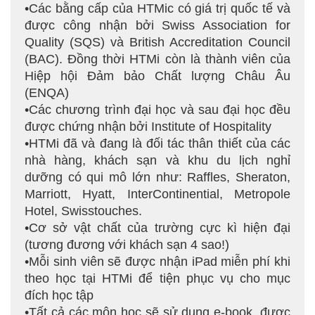
•Các bằng cấp của HTMic có giá trị quốc tế và
được công nhận bởi Swiss Association for
Quality (SQS) và British Accreditation Council
(BAC). Đồng thời HTMi còn là thành viên của
Hiệp hội Đảm bảo Chất lượng Châu Âu
(ENQA)
•Các chương trình đại học và sau đại học đều
được chứng nhận bởi Institute of Hospitality
•HTMi đã và đang là đối tác thân thiết của các
nhà hàng, khách sạn và khu du lịch nghỉ
dưỡng có qui mô lớn như: Raffles, Sheraton,
Marriott, Hyatt, InterContinential, Metropole
Hotel, Swisstouches.
•Cơ sở vật chất của trường cực kì hiện đại
(tương đương với khách sạn 4 sao!)
•Mỗi sinh viên sẽ được nhận iPad miễn phí khi
theo học tại HTMi để tiện phục vụ cho mục
đích học tập
•Tất cả các môn học sẽ sử dụng e-book, được