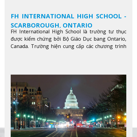
FH INTERNATIONAL HIGH SCHOOL -
SCARBOROUGH, ONTARIO
FH International High School là trường tư thục
được kiểm chứng bởi Bộ Giáo Dục bang Ontario,
Canada. Trường hiện cung cấp các chương trình
giảng dạy hệ trung học phổ thông từ lớp 9 đến
lớp 12, trại hè và các lớp bồi dưỡng anh văn nhằm
hỗ trợ du học sinh dễ dàng tiếp cận và hòa nhập
nhanh chóng môi trường học tại Canada.
Xem
thêm