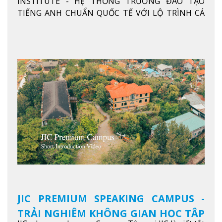
INSTITUTE - HỆ THỐNG TRƯỜNG ĐÀO TẠO
ANH CHUẨN QUỐC TẾ
TIẾNG ANH CHUẨN QUỐC TẾ VỚI LỘ TRÌNH CÁ
NHÂN HÓA, KỶ LUẬT CAO VÀ HIỆU QUẢ THỰC TẾ
Xem thêm
JIC PREMIUM SPEAKING CAMPUS -
TRẢI NGHIỆM KHÔNG GIAN HỌC TẬP