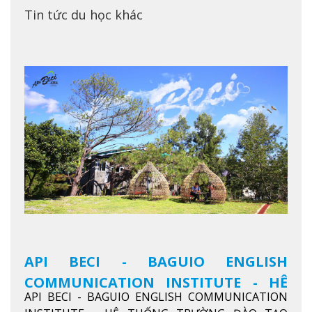
Tin tức du học khác
API BECI - BAGUIO ENGLISH
COMMUNICATION INSTITUTE - HỆ
API BECI - BAGUIO ENGLISH COMMUNICATION
THỐNG TRƯỜNG ĐÀO TẠO TIẾNG