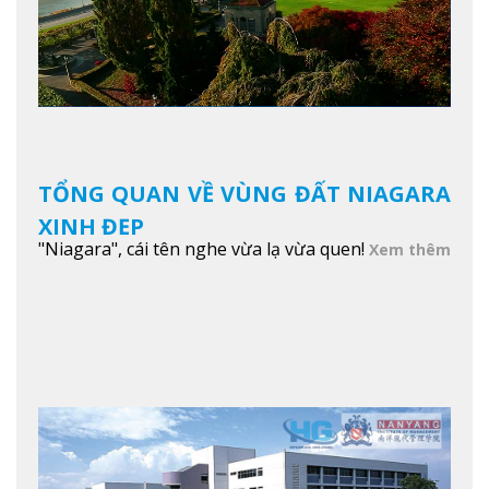
TỔNG QUAN VỀ VÙNG ĐẤT NIAGARA
XINH ĐẸP
"Niagara", cái tên nghe vừa lạ vừa quen!
Xem thêm