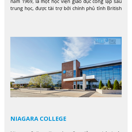
năm 1969, là một học viện giáo dục công lập sau
trung học, được tài trợ bởi chính phủ tỉnh British
Columbia. Trường cung cấp cho sinh viên một nền
tảng giáo dục Canada thật sự, cung cấp hơn 80
chuyên ngành hai năm đầu đại học và hơn 30
chương trình cao đẳng và chứng chỉ trong lĩnh
vực kinh doanh, khoa học y tế và các chương trình
nghề.
Xem thêm
NIAGARA COLLEGE