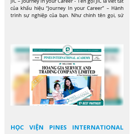
JIC – Journey In your Career - Tên gọi JIC là viết tắt
5 SAO TẠI BAGUIO
của khẩu hiệu “Journey In your Career” – Hành
trình sự nghiệp của bạn. Như chính tên gọi, sứ
mệnh của JIC là mở ra hành trình vươn tầm thế
giới trong sự nghiệp của bạn thông qua giáo dục
tiếng Anh chất lượng cao.
Xem thêm
HỌC VIỆN PINES INTERNATIONAL