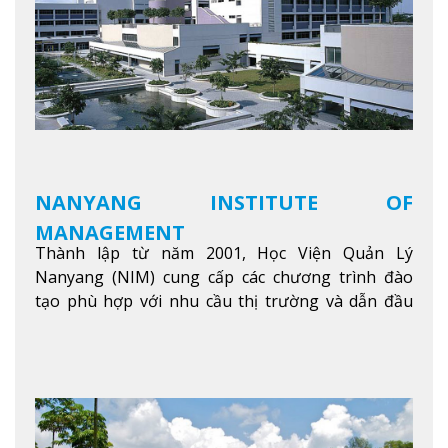
NANYANG INSTITUTE OF
MANAGEMENT
Thành lập từ năm 2001, Học Viện Quản Lý
Nanyang (NIM) cung cấp các chương trình đào
tạo phù hợp với nhu cầu thị trường và dẫn đầu
trong khu vực. Tại NIM, “Nuôi Dưỡng hôm nay
cho ngày mai” với văn hóa lấy sinh viên làm trung
tâm, NIM cung cấp các chương trình giảng dạy,
học tập và nghiên cứu chất lượng nhằm nâng cao
kỹ năng, kiến thức và năng lực của sinh viên và các
đối tác của trường
Xem thêm