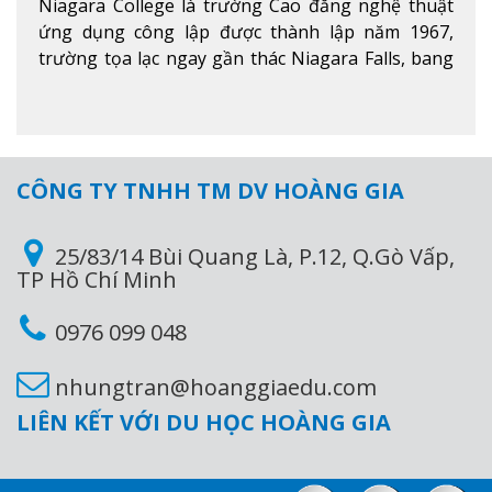
Niagara College là trường Cao đẳng nghệ thuật
ứng dụng công lập được thành lập năm 1967,
trường tọa lạc ngay gần thác Niagara Falls, bang
Ontario, Canada, đây là thác nước nổi tiếng nhất
thế giới với 16 triệu khách du lịch mỗi năm.
Xem
thêm
CÔNG TY TNHH TM DV HOÀNG GIA
25/83/14 Bùi Quang Là, P.12, Q.Gò Vấp,
TP Hồ Chí Minh
0976 099 048
nhungtran@hoanggiaedu.com
LIÊN KẾT VỚI DU HỌC HOÀNG GIA