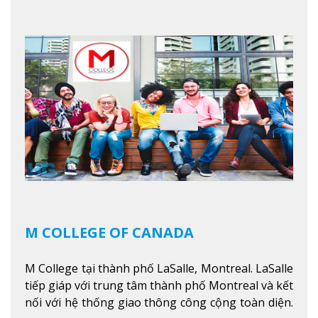
nằm ở vị trí hàng đầu trong việc giảng dạy chương
trình giáo dục dựa trên các kỹ năng tích hợp lý
thuyết với ứng dụng, chuẩn bị cho sinh viên vào
các công việc của nghệ thuật thị giác và biểu diễn,
kinh doanh, các dịch vụ cộng đồng và ngành nghề
kỹ thuật.
Xem thêm
M COLLEGE OF CANADA
M College tại thành phố LaSalle, Montreal. LaSalle
tiếp giáp với trung tâm thành phố Montreal và kết
nối với hệ thống giao thông công cộng toàn diện.