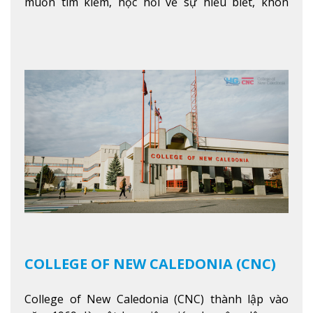
muốn tìm kiếm, học hỏi về sự hiểu biết, khôn
ngoan và phát triển như các nhà lãnh đạo, muốn
sống theo gương mẫu Đức Ki-tô để phục vụ cho
người khác.
Xem thêm
COLLEGE OF NEW CALEDONIA (CNC)
College of New Caledonia (CNC) thành lập vào