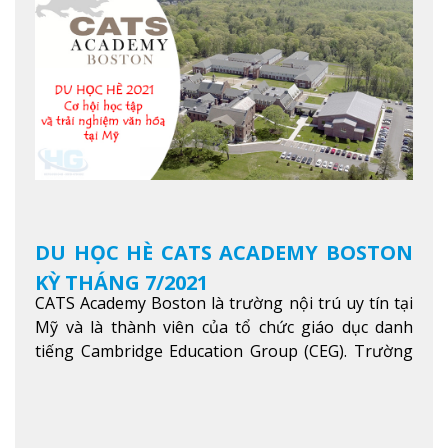
trong khu vực các nước ASEAN và Châu Á.
Xem
thêm
DU HỌC HÈ CATS ACADEMY BOSTON
KỲ THÁNG 7/2021
CATS Academy Boston là trường nội trú uy tín tại
Mỹ và là thành viên của tổ chức giáo dục danh
tiếng Cambridge Education Group (CEG). Trường
là con đường thuận lợi nhất dành cho các học sinh
Việt Nam muốn chuyển tiếp vào các trường Đại
học hàng đầu tại Mỹ như Harvard, Yale, MIT…
Xem
thêm