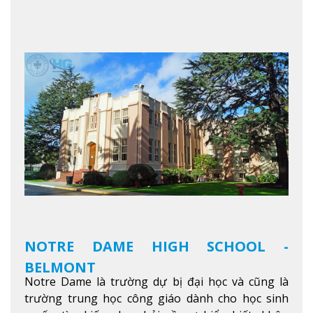
Học sinh sẽ học trong một khuôn viên sôi động và
thú vị trong một khu vực đa văn hóa của thành
phố. Khuôn viên của trường không chỉ là một loạt
các lớp học - trường có phòng sinh viên rộng rãi
được trang bị các trạm sạc điện thoại di động,
không gian xanh để sinh viên tận hưởng và đỗ xe
tại chỗ. Bên kia đường các trung tâm mua sắm lớn
được bao quanh bởi nhiều doanh nghiệp nhỏ, M
College of Canada sẽ mang đến cho sinh viên cơ
hội trải nghiệm những điều tốt nhất mà thành
phố Montreal mang lại.
Xem thêm
NOTRE DAME HIGH SCHOOL -
BELMONT
Notre Dame là trường dự bị đại học và cũng là
trường trung học công giáo dành cho học sinh