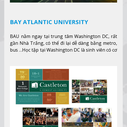
BAY ATLANTIC UNIVERSITY
BAU nằm ngay tại trung tâm Washington DC, rất
gần Nhà Trắng, có thể đi lại dễ dàng bằng metro,
bus …Học tập tại Washington DC là sinh viên có cơ
hội học tập tại - số #1 nền kinh tế tốt nhất, #5
thành phố tốt nhất cho giới trẻ làm việc chuyên
nghiệp ở Mỹ, #7 thành phố an toàn nhất trên Thế
giới.
Xem thêm