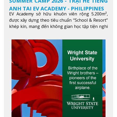
SUMMER CAMP 2026 - TRẠI HÈ TIẾNG
ANH TẠI EV ACADEMY - PHILIPPINES
EV Academy sở hữu khuôn viên rộng 5.200m²,
được xây dựng theo tiêu chuẩn “School & Resort”
khép kín, mang đến không gian học tập tiện nghi
và thoải mái. Học viên có thể tận hưởng các tiện
ích hiện đạ
Xem thêm