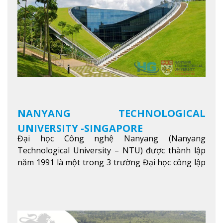
NANYANG TECHNOLOGICAL
UNIVERSITY -SINGAPORE
Đại học Công nghệ Nanyang (Nanyang
Technological University – NTU) được thành lập
năm 1991 là một trong 3 trường Đại học công lập
danh tiếng nhất Singapore. Đúng với tên gọi của
mình, NTU có thế mạnh trong các lĩnh vực giảng
dạy và nghiên cứu Khoa học, Công nghệ, Kỹ thuật,
Khoa học máy tính…Trường cũng được bình chọn
là một trong những ngôi trường đáng học nhất