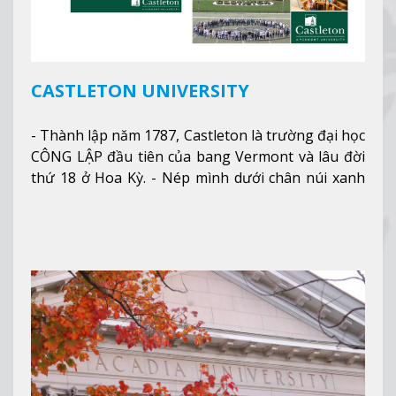
CASTLETON UNIVERSITY
- Thành lập năm 1787, Castleton là trường đại học
CÔNG LẬP đầu tiên của bang Vermont và lâu đời
thứ 18 ở Hoa Kỳ. - Nép mình dưới chân núi xanh
mướt của Green Mountains, khuôn viên Castleton
mang đến một cái nhìn toàn cảnh về mọi mùa
trong năm. Từ việc ngắm nhìn mùa thu phía sườn
núi xa xa và chinh phục tuyết rơi trong khu trượt
tuyết của trường, sinh viên có thể thưởng thức vẻ
đẹp tự nhiên của Vermont từ mọi góc trong
khuôn viên trường.
Xem thêm