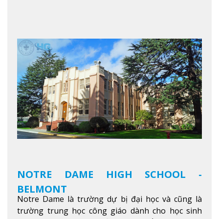
Học sinh sẽ học trong một khuôn viên sôi động và
thú vị trong một khu vực đa văn hóa của thành
phố. Khuôn viên của trường không chỉ là một loạt
các lớp học - trường có phòng sinh viên rộng rãi
được trang bị các trạm sạc điện thoại di động,
không gian xanh để sinh viên tận hưởng và đỗ xe
tại chỗ. Bên kia đường các trung tâm mua sắm lớn
được bao quanh bởi nhiều doanh nghiệp nhỏ, M
College of Canada sẽ mang đến cho sinh viên cơ
hội trải nghiệm những điều tốt nhất mà thành
phố Montreal mang lại.
Xem thêm
NOTRE DAME HIGH SCHOOL -
BELMONT
Notre Dame là trường dự bị đại học và cũng là
trường trung học công giáo dành cho học sinh