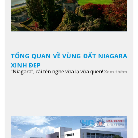
TỔNG QUAN VỀ VÙNG ĐẤT NIAGARA
XINH ĐẸP
"Niagara", cái tên nghe vừa lạ vừa quen!
Xem thêm