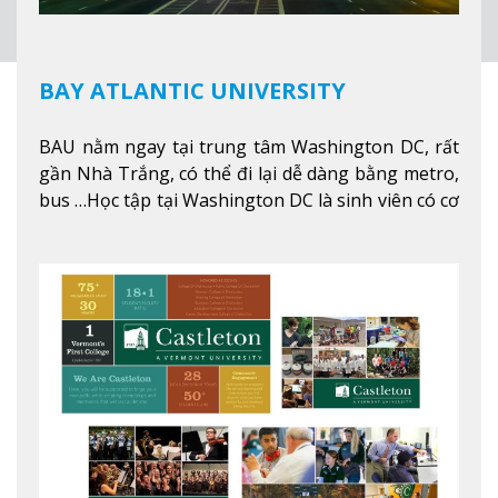
BAY ATLANTIC UNIVERSITY
BAU nằm ngay tại trung tâm Washington DC, rất
gần Nhà Trắng, có thể đi lại dễ dàng bằng metro,
bus …Học tập tại Washington DC là sinh viên có cơ
hội học tập tại - số #1 nền kinh tế tốt nhất, #5
thành phố tốt nhất cho giới trẻ làm việc chuyên
nghiệp ở Mỹ, #7 thành phố an toàn nhất trên Thế
giới.
Xem thêm