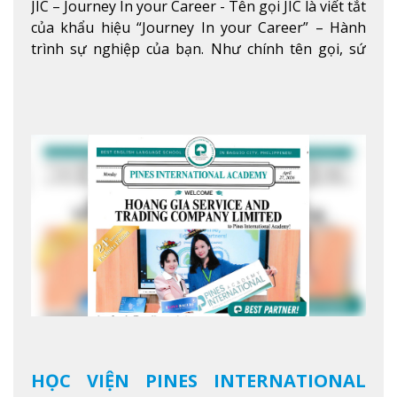
JIC – Journey In your Career - Tên gọi JIC là viết tắt
5 SAO TẠI BAGUIO
của khẩu hiệu “Journey In your Career” – Hành
trình sự nghiệp của bạn. Như chính tên gọi, sứ
mệnh của JIC là mở ra hành trình vươn tầm thế
giới trong sự nghiệp của bạn thông qua giáo dục
tiếng Anh chất lượng cao.
Xem thêm
HỌC VIỆN PINES INTERNATIONAL