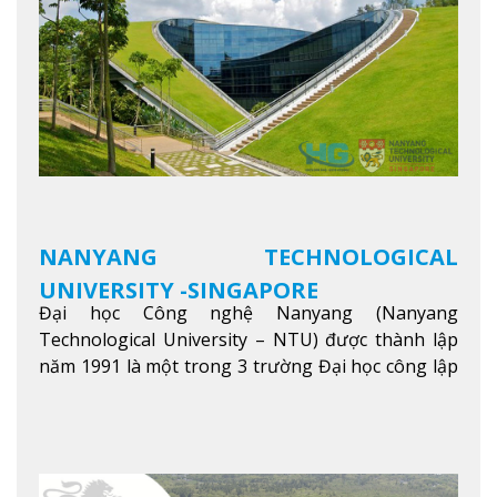
đối tác của trường
Xem thêm
NANYANG TECHNOLOGICAL
UNIVERSITY -SINGAPORE
Đại học Công nghệ Nanyang (Nanyang
Technological University – NTU) được thành lập
năm 1991 là một trong 3 trường Đại học công lập
danh tiếng nhất Singapore. Đúng với tên gọi của
mình, NTU có thế mạnh trong các lĩnh vực giảng
dạy và nghiên cứu Khoa học, Công nghệ, Kỹ thuật,
Khoa học máy tính…Trường cũng được bình chọn