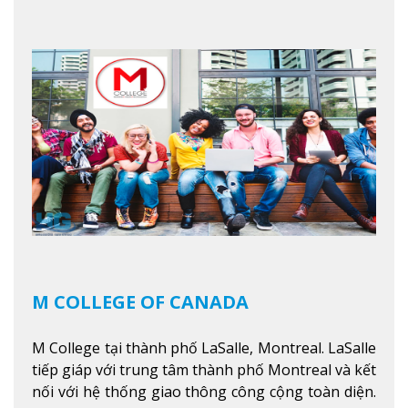
nằm ở vị trí hàng đầu trong việc giảng dạy chương
trình giáo dục dựa trên các kỹ năng tích hợp lý
thuyết với ứng dụng, chuẩn bị cho sinh viên vào
các công việc của nghệ thuật thị giác và biểu diễn,
kinh doanh, các dịch vụ cộng đồng và ngành nghề
kỹ thuật.
Xem thêm
M COLLEGE OF CANADA
M College tại thành phố LaSalle, Montreal. LaSalle
tiếp giáp với trung tâm thành phố Montreal và kết
nối với hệ thống giao thông công cộng toàn diện.