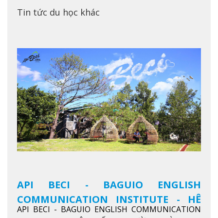
Tin tức du học khác
API BECI - BAGUIO ENGLISH
COMMUNICATION INSTITUTE - HỆ
API BECI - BAGUIO ENGLISH COMMUNICATION
THỐNG TRƯỜNG ĐÀO TẠO TIẾNG