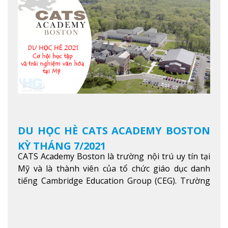
là một trong những ngôi trường đáng học nhất
trong khu vực các nước ASEAN và Châu Á.
Xem
thêm
DU HỌC HÈ CATS ACADEMY BOSTON
KỲ THÁNG 7/2021
CATS Academy Boston là trường nội trú uy tín tại
Mỹ và là thành viên của tổ chức giáo dục danh
tiếng Cambridge Education Group (CEG). Trường
là con đường thuận lợi nhất dành cho các học sinh
Việt Nam muốn chuyển tiếp vào các trường Đại
học hàng đầu tại Mỹ như Harvard, Yale, MIT…
Xem