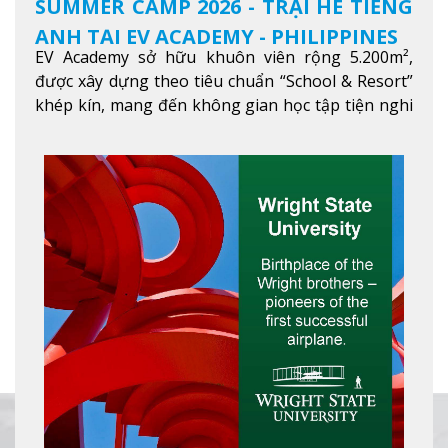
SUMMER CAMP 2026 - TRẠI HÈ TIẾNG
ANH TẠI EV ACADEMY - PHILIPPINES
EV Academy sở hữu khuôn viên rộng 5.200m²,
được xây dựng theo tiêu chuẩn “School & Resort”
khép kín, mang đến không gian học tập tiện nghi
và thoải mái. Học viên có thể tận hưởng các tiện
ích hiện đạ
Xem thêm