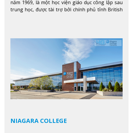
năm 1969, là một học viện giáo dục công lập sau
trung học, được tài trợ bởi chính phủ tỉnh British
Columbia. Trường cung cấp cho sinh viên một nền
tảng giáo dục Canada thật sự, cung cấp hơn 80
chuyên ngành hai năm đầu đại học và hơn 30
chương trình cao đẳng và chứng chỉ trong lĩnh
vực kinh doanh, khoa học y tế và các chương trình
nghề.
Xem thêm
NIAGARA COLLEGE