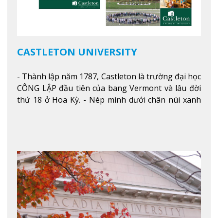
CASTLETON UNIVERSITY
- Thành lập năm 1787, Castleton là trường đại học
CÔNG LẬP đầu tiên của bang Vermont và lâu đời
thứ 18 ở Hoa Kỳ. - Nép mình dưới chân núi xanh
mướt của Green Mountains, khuôn viên Castleton
mang đến một cái nhìn toàn cảnh về mọi mùa
trong năm. Từ việc ngắm nhìn mùa thu phía sườn
núi xa xa và chinh phục tuyết rơi trong khu trượt
tuyết của trường, sinh viên có thể thưởng thức vẻ
đẹp tự nhiên của Vermont từ mọi góc trong
khuôn viên trường.
Xem thêm