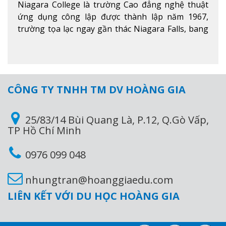
Niagara College là trường Cao đẳng nghệ thuật
ứng dụng công lập được thành lập năm 1967,
trường tọa lạc ngay gần thác Niagara Falls, bang
Ontario, Canada, đây là thác nước nổi tiếng nhất
thế giới với 16 triệu khách du lịch mỗi năm.
Xem
thêm
CÔNG TY TNHH TM DV HOÀNG GIA
25/83/14 Bùi Quang Là, P.12, Q.Gò Vấp,
TP Hồ Chí Minh
0976 099 048
nhungtran@hoanggiaedu.com
LIÊN KẾT VỚI DU HỌC HOÀNG GIA