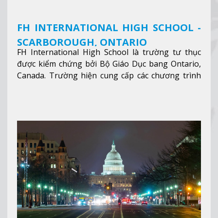
FH INTERNATIONAL HIGH SCHOOL -
SCARBOROUGH, ONTARIO
FH International High School là trường tư thục
được kiểm chứng bởi Bộ Giáo Dục bang Ontario,
Canada. Trường hiện cung cấp các chương trình
giảng dạy hệ trung học phổ thông từ lớp 9 đến
lớp 12, trại hè và các lớp bồi dưỡng anh văn nhằm
hỗ trợ du học sinh dễ dàng tiếp cận và hòa nhập
nhanh chóng môi trường học tại Canada.
Xem
thêm