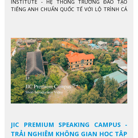
INSTITUTE - HỆ THỐNG TRƯỜNG ĐÀO TẠO
ANH CHUẨN QUỐC TẾ
TIẾNG ANH CHUẨN QUỐC TẾ VỚI LỘ TRÌNH CÁ
NHÂN HÓA, KỶ LUẬT CAO VÀ HIỆU QUẢ THỰC TẾ
Xem thêm
JIC PREMIUM SPEAKING CAMPUS -
TRẢI NGHIỆM KHÔNG GIAN HỌC TẬP