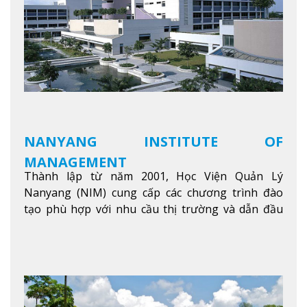
NANYANG INSTITUTE OF
MANAGEMENT
Thành lập từ năm 2001, Học Viện Quản Lý
Nanyang (NIM) cung cấp các chương trình đào
tạo phù hợp với nhu cầu thị trường và dẫn đầu
trong khu vực. Tại NIM, “Nuôi Dưỡng hôm nay
cho ngày mai” với văn hóa lấy sinh viên làm trung
tâm, NIM cung cấp các chương trình giảng dạy,
học tập và nghiên cứu chất lượng nhằm nâng cao
kỹ năng, kiến thức và năng lực của sinh viên và các