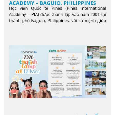
ACADEMY – BAGUIO, PHILIPPINES
Học viện Quốc tế Pines (Pines International
Academy – PIA) được thành lập vào năm 2001 tại
thành phố Baguio, Philippines, với sứ mệnh giúp
học viên từ khắp nơi trên thế giới nâng cao trình
độ tiếng Anh và đạt được mục tiêu học tập, công
việc.
Xem thêm