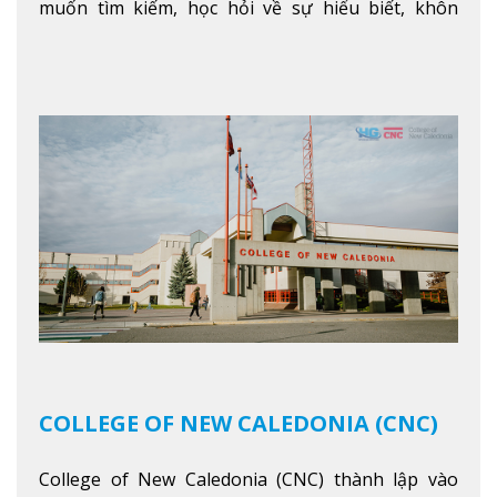
muốn tìm kiếm, học hỏi về sự hiểu biết, khôn
ngoan và phát triển như các nhà lãnh đạo, muốn
sống theo gương mẫu Đức Ki-tô để phục vụ cho
người khác.
Xem thêm
COLLEGE OF NEW CALEDONIA (CNC)
College of New Caledonia (CNC) thành lập vào