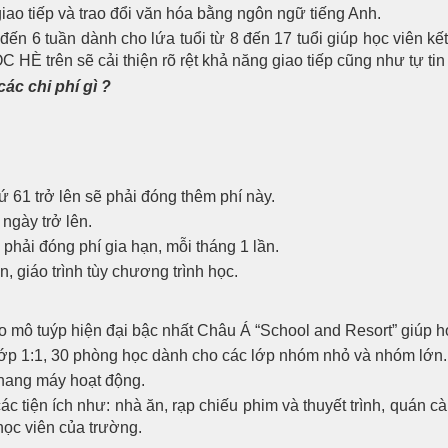
iao tiếp và trao đổi văn hóa bằng ngôn ngữ tiếng Anh.
6 tuần dành cho lứa tuổi từ 8 đến 17 tuổi giúp học viên kết h
 HÈ trên sẽ cải thiện rõ rệt khả năng giao tiếp cũng như tự ti
ác chi phí gì ?
ứ 61 trở lên sẽ phải đóng thêm phí này.
 ngày trở lên.
 phải đóng phí gia hạn, mỗi tháng 1 lần.
 giáo trình tùy chương trình học.
 mô tuýp hiện đại bậc nhất Châu Á “School and Resort” giúp họ
ớp 1:1, 30 phòng học dành cho các lớp nhóm nhỏ và nhóm lớn.
thang máy hoạt động.
ác tiện ích như: nhà ăn, rạp chiếu phim và thuyết trình, quán c
học viên của trường.