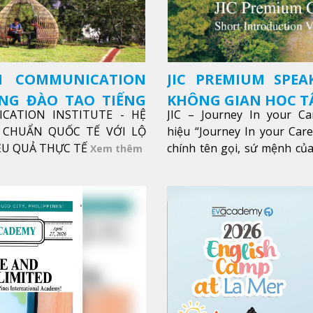
SH COMMUNICATION
JIC PREMIUM SPEA
ỜNG ĐÀO TẠO TIẾNG
KHÔNG GIAN HỌC TẬ
ICATION INSTITUTE - HỆ
JIC – Journey In your Ca
CHUẨN QUỐC TẾ VỚI LỘ
hiệu “Journey In your Car
IỆU QUẢ THỰC TẾ
chính tên gọi, sứ mệnh của
Xem thêm
trong sự nghiệp của bạn th
Xem thêm