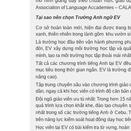
mô hình giảng dạy theo chuẩn mực giáo dụ
Association of Language Accademies – CALA) v
Tại sao nên chọn Trường Anh ngữ EV
Cơ sở hoàn toàn mới, hiện đại được trang bị
xanh, thiên nhiên trong lành gồm khu vườn sinh
Là trường học đầu tiên vận hành phương phá
đời, EV xây dựng môi trường học tập và quản
mình, tạo ra môi trường học tập thoải mái nhất
Tất cả các chương trình tiếng Anh tại EV đ
mục tiêu trong thời gian ngắn. EV là trường 
nâng cao).
Tập trung chuyên sâu vào chương trình giáo 
dần, ngay cả khi học viên có trình độ căn bản 
Đội ngũ giáo viên ưu tú nhất: Trong hơn 15 nă
quá trình lựa chọn khắt khe, đào tạo chuyên 
nhất trong số các trường tiếng Anh ở Cebu. T
trên năng lực kiểm soát hoạt động dạy học ti
Học viên tại EV có bài kiểm tra từ vựng, hoàn