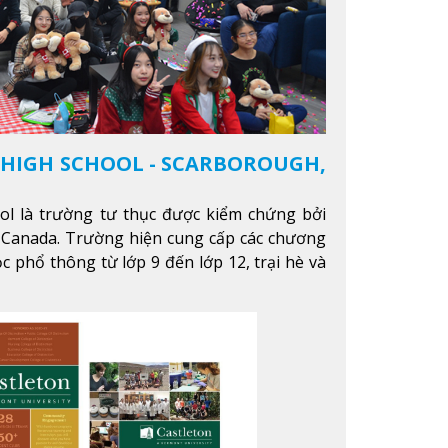
 HIGH SCHOOL - SCARBOROUGH,
ool là trường tư thục được kiểm chứng bởi
 Canada. Trường hiện cung cấp các chương
c phổ thông từ lớp 9 đến lớp 12, trại hè và
nhằm hỗ trợ du học sinh dễ dàng tiếp cận và
trường học tại Canada.
Xem thêm