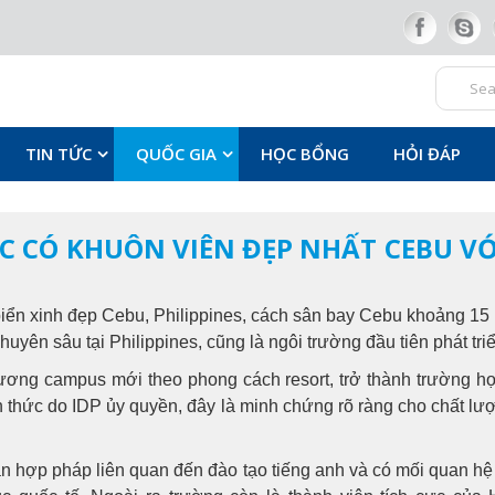
TIN TỨC
QUỐC GIA
HỌC BỔNG
HỎI ĐÁP
C CÓ KHUÔN VIÊN ĐẸP NHẤT CEBU VỚ
 biển xinh đẹp Cebu, Philippines, cách sân bay Cebu khoảng 15 
uyên sâu tại Philippines, cũng là ngôi trường đầu tiên phát tri
rương campus mới theo phong cách resort, trở thành trường h
nh thức do IDP ủy quyền, đây là minh chứng rõ ràng cho chất l
ợp pháp liên quan đến đào tạo tiếng anh và có mối quan hệ đố