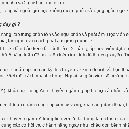
nhóm nhỏ và 2 giờ học nhóm lớn.
, trong và ngoài giờ học không được phép sử dụng ngôn ngữ kh
 dạy gì ?
ỹ năng, tập trung phần lớn vào ngữ pháp và phát âm. Học viên s
 xạ, làm quen với cách phát âm giọng quốc tế.
đảm bảo kéo dài tối thiểu 12 tuần giúp học viên đạt được 
o thứ 5 hàng tuần để học viên kiểm tra trình độ thường xuyên.
 chuẩn bị cho các kỳ thi chuyên về kinh doanh và học thu
ọc, Viết một cách nhanh chóng. Ngoài ra, giáo viên sẽ hướng dẫ
hóa học tiếng Anh chuyên ngành giúp hỗ trợ cá nhân và tổ
n 4 tuần nhằm cung cấp vốn từ vựng, khả năng đàm thoại, th
c chuyên ngành Y trong lĩnh vực Y tá, trọng tâm chính của k
ợc cung cấp cơ hội thực hành hằng ngày như: chào đón bệnh nh