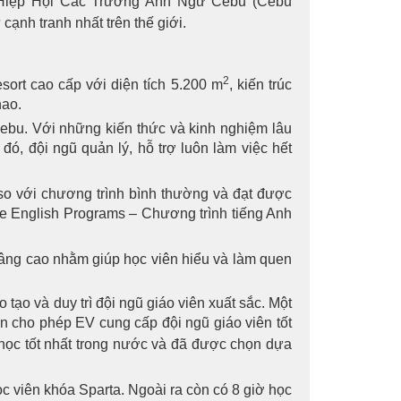
ủa Hiệp Hội Các Trường Anh Ngữ Cebu (Cebu
ạnh tranh nhất trên thế giới.
2
sort cao cấp với diện tích 5.200 m
, kiến trúc
hao.
ebu. Với những kiến thức và kinh nghiệm lâu
ó, đội ngũ quản lý, hỗ trợ luôn làm việc hết
so với chương trình bình thường và đạt được
ive English Programs – Chương trình tiếng Anh
nâng cao nhằm giúp học viên hiểu và làm quen
tạo và duy trì đội ngũ giáo viên xuất sắc. Một
ện cho phép EV cung cấp đội ngũ giáo viên tốt
i học tốt nhất trong nước và đã được chọn dựa
ọc viên khóa Sparta. Ngoài ra còn có 8 giờ học