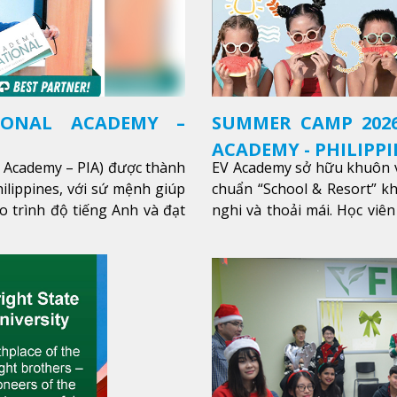
IONAL ACADEMY –
SUMMER CAMP 2026
ACADEMY - PHILIPPI
l Academy – PIA) được thành
EV Academy sở hữu khuôn v
ilippines, với sứ mệnh giúp
chuẩn “School & Resort” k
o trình độ tiếng Anh và đạt
nghi và thoải mái. Học viên
thêm