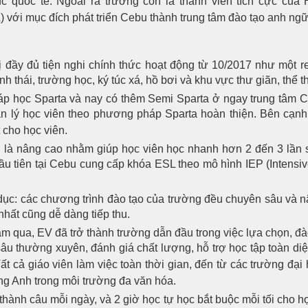
c quốc tế. Ngoài ra trường còn là thành viên tích cực c
ới mục đích phát triển Cebu thành trung tâm đào tạo anh ngữ c
 đầy đủ tiện nghi chính thức hoạt động từ 10/2017 như một re
 thái, trường học, ký túc xá, hồ bơi và khu vực thư giãn, thể t
p học Sparta và nay có thêm Semi Sparta ở ngay trung tâm C
 lý học viên theo phương pháp Sparta hoàn thiện. Bên cạnh đ
 cho học viên.
ều là nâng cao nhằm giúp học viên học nhanh hơn 2 đến 3 lần 
đầu tiên tại Cebu cung cấp khóa ESL theo mô hình IEP (Intens
dục: các chương trình đào tạo của trường đều chuyên sâu và 
nhất cũng dễ dàng tiếp thu.
m qua, EV đã trở thành trường dẫn đầu trong việc lựa chọn, đào 
sâu thường xuyên, đánh giá chất lượng, hỗ trợ học tập toàn di
ất cả giáo viên làm việc toàn thời gian, đến từ các trường đạ
ếng Anh trong môi trường đa văn hóa.
 thành câu mỗi ngày, và 2 giờ học tự học bắt buộc mỗi tối cho h