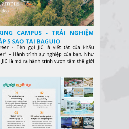
KING CAMPUS - TRẢI NGHIỆM
P 5 SAO TẠI BAGUIO
reer - Tên gọi JIC là viết tắt của khẩu
eer” – Hành trình sự nghiệp của bạn. Như
 JIC là mở ra hành trình vươn tầm thế giới
ông qua giáo dục tiếng Anh chất lượng cao.