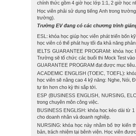
chính thức gồm 4 giờ học lớp 1:1, 2 giờ học 
Học viên phải sử dụng tiếng Anh trong trường
trường).
Trường EV đang có các chương trình giảng
ESL: khóa học giúp học viên phát triển bốn k
học viên có thể phát huy tối đa khả năng phản
IELTS GUARANTEE PROGRAM: khóa học IELTS 
Trường sẽ tổ chức các buổi thi Mock Test và
GUARANTEE PROGRAM đạt được mục tiêu.
ACADEMIC ENGLISH (TOEIC, TOEFL): khóa học
học viên sẽ nâng cao 4 kỹ năng: Nghe, Nói, Đ
tự tin hơn cho kỳ thi sắp tới.
ESP (BUSINESS ENGLISH, NURSING, ELCA): k
trong chuyên môn công việc.
BUSINESS ENGLISH: khóa học kéo dài từ 1 đế
cho doanh nhân và doanh nghiệp.
NURSING: khóa học này nhằm bổ trợ kiến thứ
bản, trách nhiệm tại bênh viện. Học viên đư