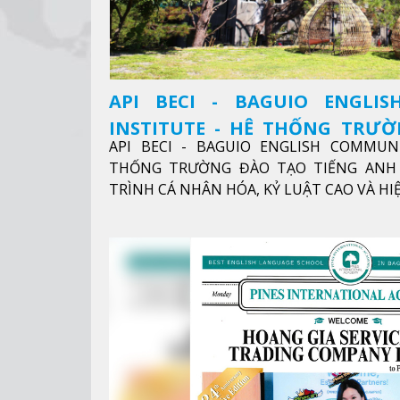
API BECI - BAGUIO ENGLI
INSTITUTE - HỆ THỐNG TRƯ
API BECI - BAGUIO ENGLISH COMMUN
ANH CHUẨN QUỐC TẾ
THỐNG TRƯỜNG ĐÀO TẠO TIẾNG ANH 
TRÌNH CÁ NHÂN HÓA, KỶ LUẬT CAO VÀ H