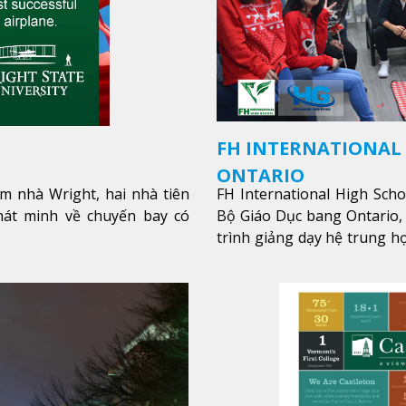
FH INTERNATIONAL
ONTARIO
m nhà Wright, hai nhà tiên
FH International High Sch
hát minh về chuyến bay có
Bộ Giáo Dục bang Ontario,
trình giảng dạy hệ trung họ
các lớp bồi dưỡng anh văn 
hòa nhập nhanh chóng môi 