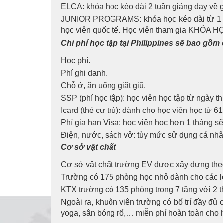
ELCA: khóa học kéo dài 2 tuần giảng dạy về g
JUNIOR PROGRAMS: khóa học kéo dài từ 1 đến 
học viên quốc tế. Học viên tham gia KHÓA HỌC
Chi phí học tập tại Philippines sẽ bao gồm c
Học phí.
Phí ghi danh.
Chỗ ở, ăn uống giặt giũ.
SSP (phí học tập): học viên học tập từ ngày th
Icard (thẻ cư trú): dành cho học viên học từ 61
Phí gia hạn Visa: học viên học hơn 1 tháng sẽ
Điện, nước, sách vở: tùy mức sử dụng cá nhân,
Cơ sở vật chất
Cơ sở vật chất trường EV được xây dựng theo
Trường có 175 phòng học nhỏ dành cho các l
KTX trường có 135 phòng trong 7 tầng với 2 
Ngoài ra, khuôn viên trường có bố trí đầy đủ c
yoga, sân bóng rổ,… miễn phí hoàn toàn cho 