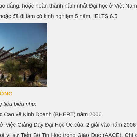
o đẳng, hoặc hoàn thành năm nhất Đại học ở Việt Nam
 hoặc đã đi làm có kinh nghiệm 5 năm, IELTS 6.5
ƯỜNG
g tiêu biểu như:
Dục Cao về Kinh Doanh (BHERT) năm 2006.
 với việc Giảng Dạy Đại Học Úc của: 2 giải vào năm 2006
i vì sự Tiến Bộ Tin Học trong Giáo Dục (AACE). Chỉ có