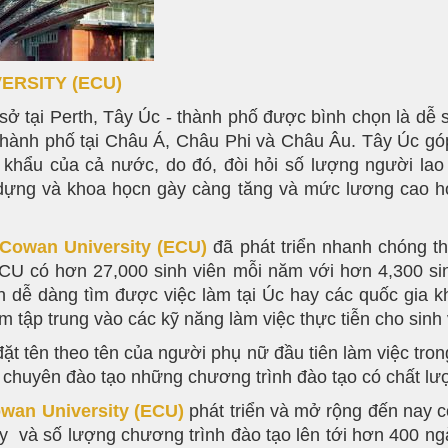
VERSITY
(ECU)
 sở tại Perth, Tây Úc - thành phố được bình chọn là dễ 
thành phố tại Châu Á, Châu Phi và Châu Âu. Tây Úc gó
hẩu của cả nước, do đó, đòi hỏi số lượng người lao
 dựng và khoa họcn gày càng tăng và mức lương cao h
 Cowan University
(ECU)
đã phát triển nhanh chóng t
CU có hơn 27,000 sinh viên mỗi năm với hơn 4,300 sinh
viên dễ dàng tìm được việc làm tại Úc hay các quốc gia
tập trung vào các kỹ năng làm việc thực tiễn cho sinh v
ặt tên theo tên của người phụ nữ đầu tiên làm việc tro
 chuyên đào tạo những chương trình đào tạo có chất lư
owan University
(ECU)
phát triển và mở rộng đến nay 
 và số lượng chương trình đào tạo lên tới hơn 400 ngàn