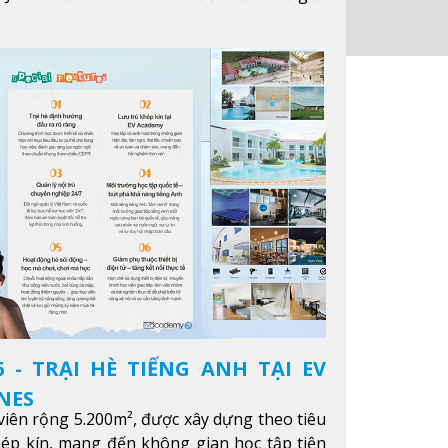
ông qua giáo dục tiếng Anh chất lượng cao.
 - TRẠI HÈ TIẾNG ANH TẠI EV
NES
iên rộng 5.200m², được xây dựng theo tiêu
hép kín, mang đến không gian học tập tiện