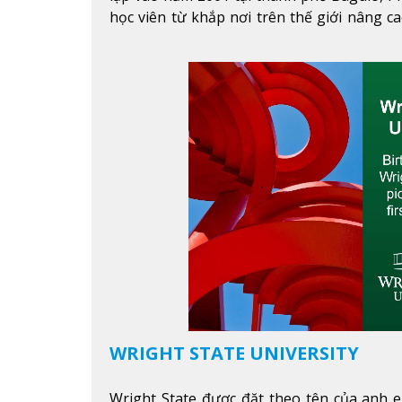
học viên từ khắp nơi trên thế giới nâng ca
được mục tiêu học tập, công việc.
Xem thêm
WRIGHT STATE UNIVERSITY
Wright State được đặt theo tên của anh e