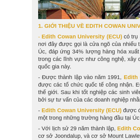
1. GIỚI THIỆU VỀ EDITH COWAN UNI
-
Edith Cowan University
(ECU)
có trụ
nơi đây được gọi là cửa ngõ của nhiếu 
Úc, đáp ứng 34% lượng hàng hóa xuất k
trong các lĩnh vực như công nghệ, xây
quốc gia này.
- Được thành lập vào năm 1991,
Edith
được các tổ chức quốc tế công nhận. E
thế giới. Sau khi tốt nghiệp các sinh 
bởi sự tư vấn của các doanh nghiệp nhằm 
-
Edith Cowan University
(ECU)
được đ
một trong những trường hàng đầu tại Úc
- Với lịch sử 29 năm thành lập,
Edith C
cơ sở Joondalup, và cơ sở Mount Lawley