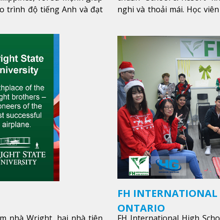
o trình độ tiếng Anh và đạt
nghi và thoải mái. Học viên
thêm
FH INTERNATIONAL
ONTARIO
m nhà Wright, hai nhà tiên
FH International High Sch