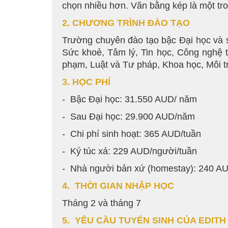
chọn nhiều hơn. Văn bằng kép là một tro
2. CHƯƠNG TRÌNH ĐÀO TẠO
Trường chuyên đào tạo bậc Đại học và s
Sức khoẻ, Tâm lý, Tin học, Công nghệ t
phạm, Luật và Tư pháp, Khoa học, Môi 
3. HỌC PHÍ
- Bậc Đại học: 31.550 AUD/ năm
- Sau Đại học: 29.900 AUD/năm
- Chi phí sinh hoạt: 365 AUD/tuần
- Ký túc xá: 229 AUD/người/tuần
- Nhà người bản xứ (homestay): 240 A
4. THỜI GIAN NHẬP HỌC
Tháng 2 và tháng 7
5. YÊU CẦU TUYỂN SINH CỦA EDIT