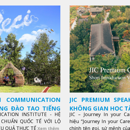
SH COMMUNICATION
JIC PREMIUM SPEA
ỜNG ĐÀO TẠO TIẾNG
KHÔNG GIAN HỌC TẬ
ICATION INSTITUTE - HỆ
JIC – Journey In your Ca
CHUẨN QUỐC TẾ VỚI LỘ
hiệu “Journey In your Car
IỆU QUẢ THỰC TẾ
chính tên gọi, sứ mệnh của
Xem thêm