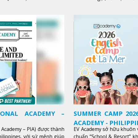
trong sự nghiệp của bạn th
Xem thêm
IONAL ACADEMY –
SUMMER CAMP 2026
ACADEMY - PHILIPPI
l Academy – PIA) được thành
EV Academy sở hữu khuôn v
ilippines, với sứ mệnh giúp
chuẩn “School & Resort” k