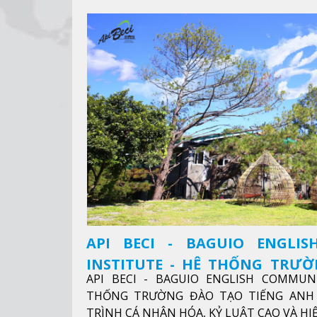
API BECI - BAGUIO ENGLI
INSTITUTE - HỆ THỐNG TRƯ
API BECI - BAGUIO ENGLISH COMMUN
ANH CHUẨN QUỐC TẾ
THỐNG TRƯỜNG ĐÀO TẠO TIẾNG ANH 
TRÌNH CÁ NHÂN HÓA, KỶ LUẬT CAO VÀ H