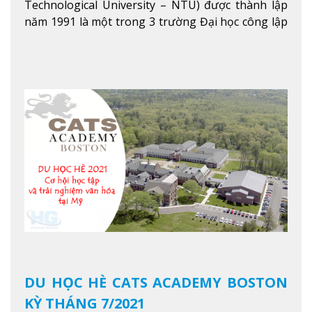
Technological University – NTU) được thành lập
năm 1991 là một trong 3 trường Đại học công lập
danh tiếng nhất Singapore. Đúng với tên gọi của
mình, NTU có thế mạnh trong các lĩnh vực giảng
dạy và nghiên cứu Khoa học, Công nghệ, Kỹ thuật,
Khoa học máy tính…Trường cũng được bình chọn
là một trong những ngôi trường đáng học nhất
trong khu vực các nước ASEAN và Châu Á.
Xem
thêm
DU HỌC HÈ CATS ACADEMY BOSTON
KỲ THÁNG 7/2021