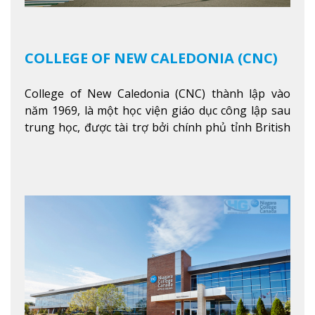
COLLEGE OF NEW CALEDONIA (CNC)
College of New Caledonia (CNC) thành lập vào
năm 1969, là một học viện giáo dục công lập sau
trung học, được tài trợ bởi chính phủ tỉnh British
Columbia. Trường cung cấp cho sinh viên một nền
tảng giáo dục Canada thật sự, cung cấp hơn 80
chuyên ngành hai năm đầu đại học và hơn 30
chương trình cao đẳng và chứng chỉ trong lĩnh
vực kinh doanh, khoa học y tế và các chương trình
nghề.
Xem thêm