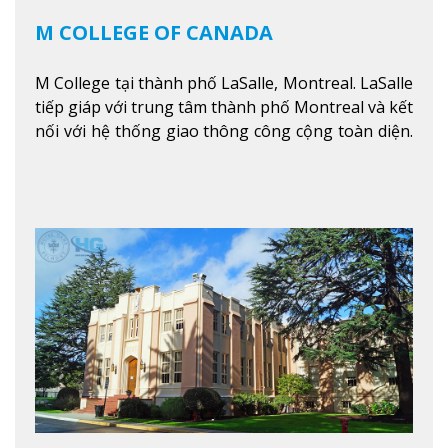
M COLLEGE OF CANADA
M College tại thành phố LaSalle, Montreal. LaSalle
tiếp giáp với trung tâm thành phố Montreal và kết
nối với hệ thống giao thông công cộng toàn diện.
Học sinh sẽ học trong một khuôn viên sôi động và
thú vị trong một khu vực đa văn hóa của thành
phố. Khuôn viên của trường không chỉ là một loạt
các lớp học - trường có phòng sinh viên rộng rãi
được trang bị các trạm sạc điện thoại di động,
không gian xanh để sinh viên tận hưởng và đỗ xe
tại chỗ. Bên kia đường các trung tâm mua sắm lớn
được bao quanh bởi nhiều doanh nghiệp nhỏ, M
College of Canada sẽ mang đến cho sinh viên cơ
hội trải nghiệm những điều tốt nhất mà thành
phố Montreal mang lại.
Xem thêm