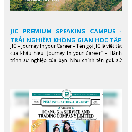
JIC PREMIUM SPEAKING CAMPUS -
TRẢI NGHIỆM KHÔNG GIAN HỌC TẬP
JIC – Journey In your Career - Tên gọi JIC là viết tắt
5 SAO TẠI BAGUIO
của khẩu hiệu “Journey In your Career” – Hành
trình sự nghiệp của bạn. Như chính tên gọi, sứ
mệnh của JIC là mở ra hành trình vươn tầm thế
giới trong sự nghiệp của bạn thông qua giáo dục
tiếng Anh chất lượng cao.
Xem thêm