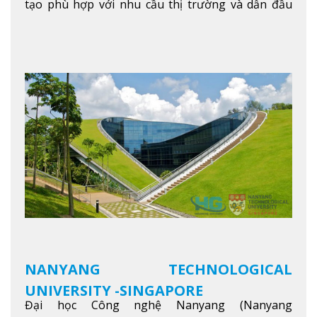
tạo phù hợp với nhu cầu thị trường và dẫn đầu
trong khu vực. Tại NIM, “Nuôi Dưỡng hôm nay
cho ngày mai” với văn hóa lấy sinh viên làm trung
tâm, NIM cung cấp các chương trình giảng dạy,
học tập và nghiên cứu chất lượng nhằm nâng cao
kỹ năng, kiến thức và năng lực của sinh viên và các
đối tác của trường
Xem thêm
NANYANG TECHNOLOGICAL
UNIVERSITY -SINGAPORE
Đại học Công nghệ Nanyang (Nanyang