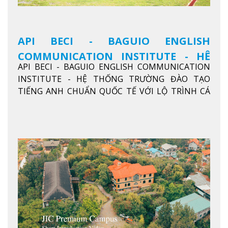
API BECI - BAGUIO ENGLISH
COMMUNICATION INSTITUTE - HỆ
API BECI - BAGUIO ENGLISH COMMUNICATION
THỐNG TRƯỜNG ĐÀO TẠO TIẾNG
INSTITUTE - HỆ THỐNG TRƯỜNG ĐÀO TẠO
ANH CHUẨN QUỐC TẾ
TIẾNG ANH CHUẨN QUỐC TẾ VỚI LỘ TRÌNH CÁ
NHÂN HÓA, KỶ LUẬT CAO VÀ HIỆU QUẢ THỰC TẾ
Xem thêm