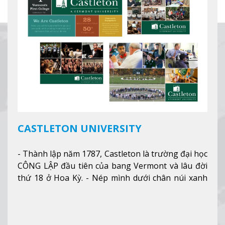
CASTLETON UNIVERSITY
- Thành lập năm 1787, Castleton là trường đại học
CÔNG LẬP đầu tiên của bang Vermont và lâu đời
thứ 18 ở Hoa Kỳ. - Nép mình dưới chân núi xanh
mướt của Green Mountains, khuôn viên Castleton
mang đến một cái nhìn toàn cảnh về mọi mùa
trong năm. Từ việc ngắm nhìn mùa thu phía sườn