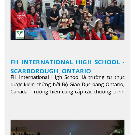
FH INTERNATIONAL HIGH SCHOOL -
SCARBOROUGH, ONTARIO
FH International High School là trường tư thục
được kiểm chứng bởi Bộ Giáo Dục bang Ontario,
Canada. Trường hiện cung cấp các chương trình
giảng dạy hệ trung học phổ thông từ lớp 9 đến
lớp 12, trại hè và các lớp bồi dưỡng anh văn nhằm
hỗ trợ du học sinh dễ dàng tiếp cận và hòa nhập
nhanh chóng môi trường học tại Canada.
Xem
thêm