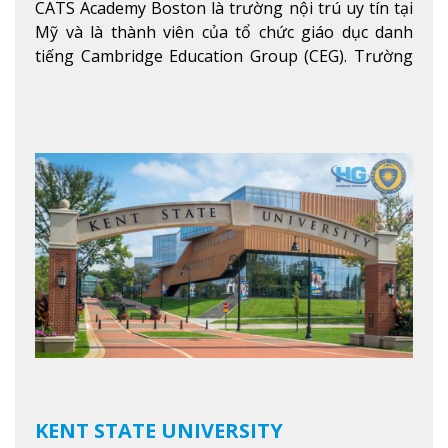
CATS Academy Boston là trường nội trú uy tín tại
Mỹ và là thành viên của tổ chức giáo dục danh
tiếng Cambridge Education Group (CEG). Trường
là con đường thuận lợi nhất dành cho các học sinh
Việt Nam muốn chuyển tiếp vào các trường Đại
học hàng đầu tại Mỹ như Harvard, Yale, MIT…
Xem
thêm
KENT STATE UNIVERSITY