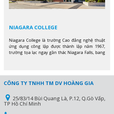
NIAGARA COLLEGE
Niagara College là trường Cao đẳng nghệ thuật
ứng dụng công lập được thành lập năm 1967,
trường tọa lạc ngay gần thác Niagara Falls, bang
Ontario, Canada, đây là thác nước nổi tiếng nhất
thế giới với 16 triệu khách du lịch mỗi năm.
Xem
thêm
CÔNG TY TNHH TM DV HOÀNG GIA
25/83/14 Bùi Quang Là, P.12, Q.Gò Vấp,
TP Hồ Chí Minh