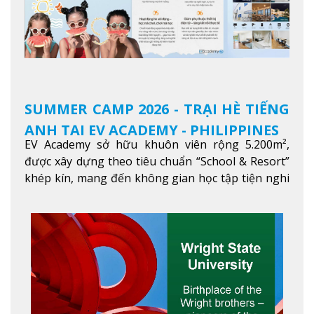
SUMMER CAMP 2026 - TRẠI HÈ TIẾNG
ANH TẠI EV ACADEMY - PHILIPPINES
EV Academy sở hữu khuôn viên rộng 5.200m²,
được xây dựng theo tiêu chuẩn “School & Resort”
khép kín, mang đến không gian học tập tiện nghi
và thoải mái. Học viên có thể tận hưởng các tiện
ích hiện đạ
Xem thêm