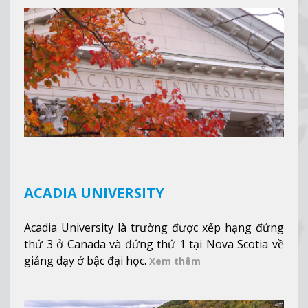
núi xa xa và chinh phục tuyết rơi trong khu trượt
tuyết của trường, sinh viên có thể thưởng thức vẻ
đẹp tự nhiên của Vermont từ mọi góc trong
khuôn viên trường.
Xem thêm
ACADIA UNIVERSITY
Acadia University là trường được xếp hạng đứng
thứ 3 ở Canada và đứng thứ 1 tại Nova Scotia về
giảng dạy ở bậc đại học.
Xem thêm