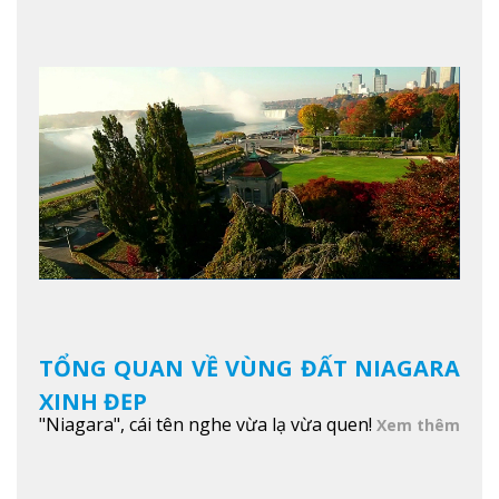
TỔNG QUAN VỀ VÙNG ĐẤT NIAGARA
XINH ĐẸP
"Niagara", cái tên nghe vừa lạ vừa quen!
Xem thêm