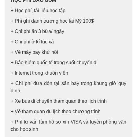
HỌC PHÍ BAO GỒM
+ Học phí, tài liệu học tập
+ Phí ghi danh trường học tại Mỹ 100$
+ Chi phí ăn 3 bữa/ ngày
+ Chi phí ở kí túc xá
+ Vé máy bay khứ hồi
+ Bảo hiểm quốc tế trong suốt chuyến đi
+ Internet trong khuôn viên
+ Chi phí đưa đón tại sân bay trong khung giờ quy
định
+ Xe bus di chuyển tham quan theo lịch trình
+ Vé tham quan du lịch theo chương trình
+ Phí tư vấn làm hồ sơ xin VISA và luyện phỏng vấn
cho học sinh