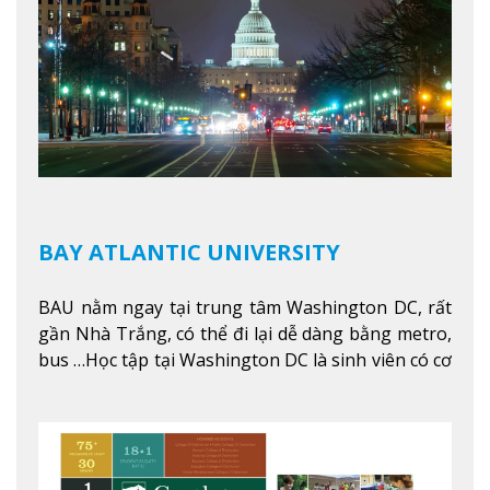
BAY ATLANTIC UNIVERSITY
BAU nằm ngay tại trung tâm Washington DC, rất
gần Nhà Trắng, có thể đi lại dễ dàng bằng metro,
bus …Học tập tại Washington DC là sinh viên có cơ
hội học tập tại - số #1 nền kinh tế tốt nhất, #5
thành phố tốt nhất cho giới trẻ làm việc chuyên
nghiệp ở Mỹ, #7 thành phố an toàn nhất trên Thế
giới.
Xem thêm