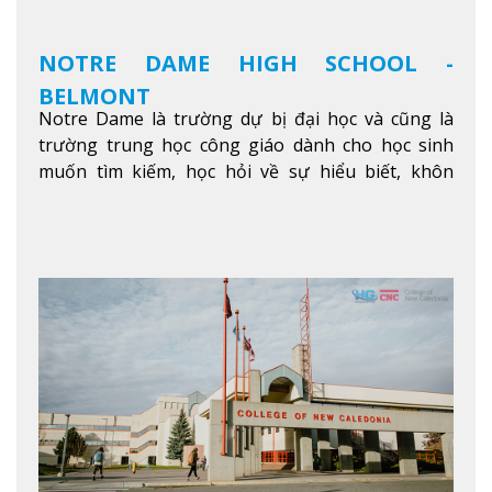
NOTRE DAME HIGH SCHOOL -
BELMONT
Notre Dame là trường dự bị đại học và cũng là
trường trung học công giáo dành cho học sinh
muốn tìm kiếm, học hỏi về sự hiểu biết, khôn
ngoan và phát triển như các nhà lãnh đạo, muốn
sống theo gương mẫu Đức Ki-tô để phục vụ cho
người khác.
Xem thêm