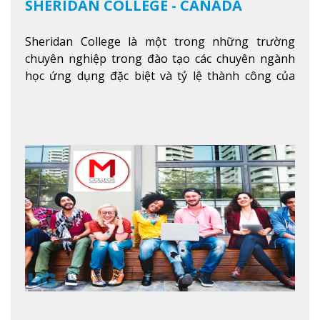
SHERIDAN COLLEGE - CANADA
Sheridan College là một trong những trường
chuyên nghiệp trong đào tạo các chuyên ngành
học ứng dụng đặc biệt và tỷ lệ thành công của
sinh viên tốt nghiệp rất cao tại Canada. Trường
nằm ở vị trí hàng đầu trong việc giảng dạy chương
trình giáo dục dựa trên các kỹ năng tích hợp lý
thuyết với ứng dụng, chuẩn bị cho sinh viên vào
các công việc của nghệ thuật thị giác và biểu diễn,
kinh doanh, các dịch vụ cộng đồng và ngành nghề
kỹ thuật.
Xem thêm