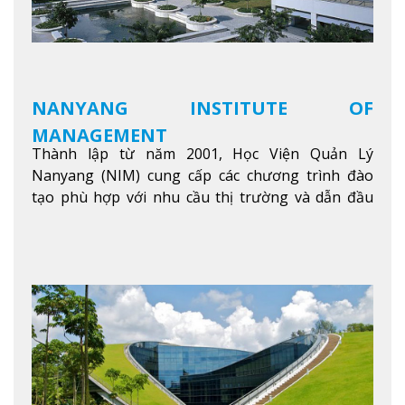
NANYANG INSTITUTE OF
MANAGEMENT
Thành lập từ năm 2001, Học Viện Quản Lý
Nanyang (NIM) cung cấp các chương trình đào
tạo phù hợp với nhu cầu thị trường và dẫn đầu
trong khu vực. Tại NIM, “Nuôi Dưỡng hôm nay
cho ngày mai” với văn hóa lấy sinh viên làm trung
tâm, NIM cung cấp các chương trình giảng dạy,
học tập và nghiên cứu chất lượng nhằm nâng cao
kỹ năng, kiến thức và năng lực của sinh viên và các
đối tác của trường
Xem thêm