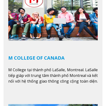
kinh doanh, các dịch vụ cộng đồng và ngành nghề
kỹ thuật.
Xem thêm
M COLLEGE OF CANADA
M College tại thành phố LaSalle, Montreal. LaSalle
tiếp giáp với trung tâm thành phố Montreal và kết
nối với hệ thống giao thông công cộng toàn diện.
Học sinh sẽ học trong một khuôn viên sôi động và
thú vị trong một khu vực đa văn hóa của thành
phố. Khuôn viên của trường không chỉ là một loạt
các lớp học - trường có phòng sinh viên rộng rãi