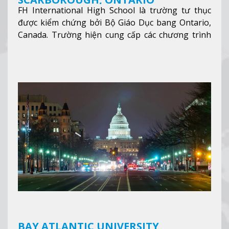
FH International High School là trường tư thục
được kiểm chứng bởi Bộ Giáo Dục bang Ontario,
Canada. Trường hiện cung cấp các chương trình
giảng dạy hệ trung học phổ thông từ lớp 9 đến
lớp 12, trại hè và các lớp bồi dưỡng anh văn nhằm
hỗ trợ du học sinh dễ dàng tiếp cận và hòa nhập
nhanh chóng môi trường học tại Canada.
Xem
thêm
BAY ATLANTIC UNIVERSITY