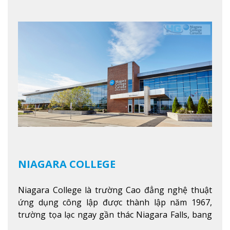
chuyên ngành hai năm đầu đại học và hơn 30
chương trình cao đẳng và chứng chỉ trong lĩnh
vực kinh doanh, khoa học y tế và các chương trình
nghề.
Xem thêm
NIAGARA COLLEGE
Niagara College là trường Cao đẳng nghệ thuật
ứng dụng công lập được thành lập năm 1967,
trường tọa lạc ngay gần thác Niagara Falls, bang
Ontario, Canada, đây là thác nước nổi tiếng nhất