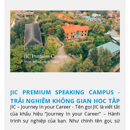
JIC PREMIUM SPEAKING CAMPUS -
TRẢI NGHIỆM KHÔNG GIAN HỌC TẬP
JIC – Journey In your Career - Tên gọi JIC là viết tắt
5 SAO TẠI BAGUIO
của khẩu hiệu “Journey In your Career” – Hành
trình sự nghiệp của bạn. Như chính tên gọi, sứ
mệnh của JIC là mở ra hành trình vươn tầm thế