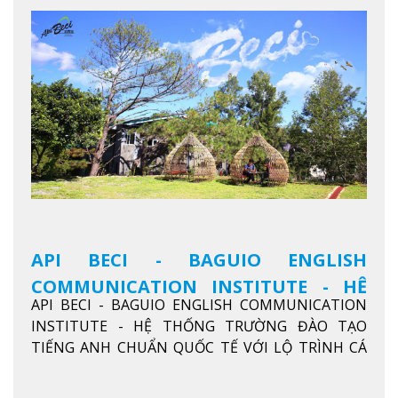
API BECI - BAGUIO ENGLISH
COMMUNICATION INSTITUTE - HỆ
API BECI - BAGUIO ENGLISH COMMUNICATION
THỐNG TRƯỜNG ĐÀO TẠO TIẾNG
INSTITUTE - HỆ THỐNG TRƯỜNG ĐÀO TẠO
ANH CHUẨN QUỐC TẾ
TIẾNG ANH CHUẨN QUỐC TẾ VỚI LỘ TRÌNH CÁ
NHÂN HÓA, KỶ LUẬT CAO VÀ HIỆU QUẢ THỰC TẾ
Xem thêm