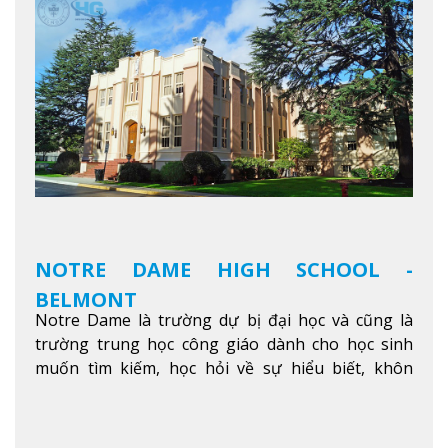
được trang bị các trạm sạc điện thoại di động,
không gian xanh để sinh viên tận hưởng và đỗ xe
tại chỗ. Bên kia đường các trung tâm mua sắm lớn
được bao quanh bởi nhiều doanh nghiệp nhỏ, M
College of Canada sẽ mang đến cho sinh viên cơ
hội trải nghiệm những điều tốt nhất mà thành
phố Montreal mang lại.
Xem thêm
NOTRE DAME HIGH SCHOOL -
BELMONT
Notre Dame là trường dự bị đại học và cũng là
trường trung học công giáo dành cho học sinh
muốn tìm kiếm, học hỏi về sự hiểu biết, khôn
ngoan và phát triển như các nhà lãnh đạo, muốn
sống theo gương mẫu Đức Ki-tô để phục vụ cho
người khác.
Xem thêm