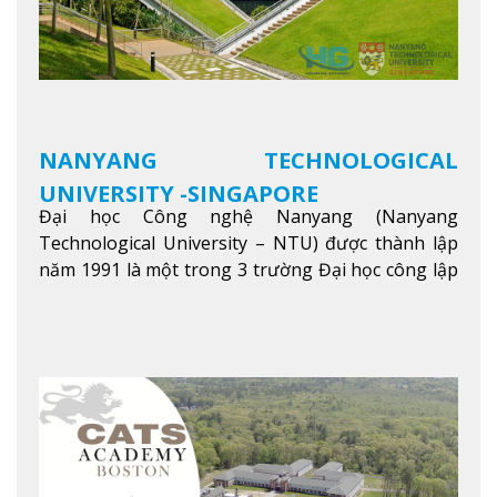
NANYANG TECHNOLOGICAL
UNIVERSITY -SINGAPORE
Đại học Công nghệ Nanyang (Nanyang
Technological University – NTU) được thành lập
năm 1991 là một trong 3 trường Đại học công lập
danh tiếng nhất Singapore. Đúng với tên gọi của
mình, NTU có thế mạnh trong các lĩnh vực giảng
dạy và nghiên cứu Khoa học, Công nghệ, Kỹ thuật,
Khoa học máy tính…Trường cũng được bình chọn
là một trong những ngôi trường đáng học nhất
trong khu vực các nước ASEAN và Châu Á.
Xem
thêm