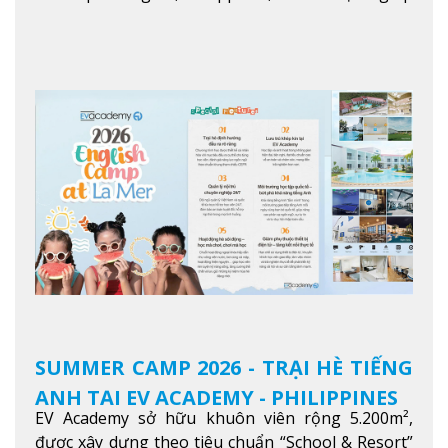
học viên từ khắp nơi trên thế giới nâng cao trình
độ tiếng Anh và đạt được mục tiêu học tập, công
việc.
Xem thêm
SUMMER CAMP 2026 - TRẠI HÈ TIẾNG
ANH TẠI EV ACADEMY - PHILIPPINES
EV Academy sở hữu khuôn viên rộng 5.200m²,
được xây dựng theo tiêu chuẩn “School & Resort”