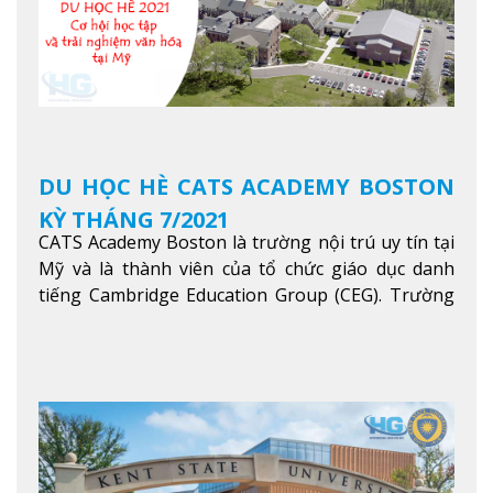
DU HỌC HÈ CATS ACADEMY BOSTON
KỲ THÁNG 7/2021
CATS Academy Boston là trường nội trú uy tín tại
Mỹ và là thành viên của tổ chức giáo dục danh
tiếng Cambridge Education Group (CEG). Trường
là con đường thuận lợi nhất dành cho các học sinh
Việt Nam muốn chuyển tiếp vào các trường Đại
học hàng đầu tại Mỹ như Harvard, Yale, MIT…
Xem
thêm