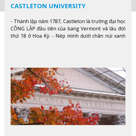
CASTLETON UNIVERSITY
- Thành lập năm 1787, Castleton là trường đại học
CÔNG LẬP đầu tiên của bang Vermont và lâu đời
thứ 18 ở Hoa Kỳ. - Nép mình dưới chân núi xanh
mướt của Green Mountains, khuôn viên Castleton
mang đến một cái nhìn toàn cảnh về mọi mùa
trong năm. Từ việc ngắm nhìn mùa thu phía sườn
núi xa xa và chinh phục tuyết rơi trong khu trượt
tuyết của trường, sinh viên có thể thưởng thức vẻ
đẹp tự nhiên của Vermont từ mọi góc trong
khuôn viên trường.
Xem thêm