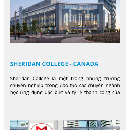
SHERIDAN COLLEGE - CANADA
Sheridan College là một trong những trường
chuyên nghiệp trong đào tạo các chuyên ngành
học ứng dụng đặc biệt và tỷ lệ thành công của
sinh viên tốt nghiệp rất cao tại Canada. Trường
nằm ở vị trí hàng đầu trong việc giảng dạy chương
trình giáo dục dựa trên các kỹ năng tích hợp lý
thuyết với ứng dụng, chuẩn bị cho sinh viên vào
các công việc của nghệ thuật thị giác và biểu diễn,