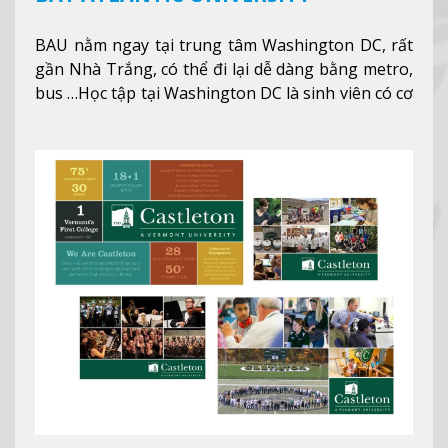
BAU nằm ngay tại trung tâm Washington DC, rất
gần Nhà Trắng, có thể đi lại dễ dàng bằng metro,
bus …Học tập tại Washington DC là sinh viên có cơ
hội học tập tại - số #1 nền kinh tế tốt nhất, #5
thành phố tốt nhất cho giới trẻ làm việc chuyên
nghiệp ở Mỹ, #7 thành phố an toàn nhất trên Thế
giới.
Xem thêm