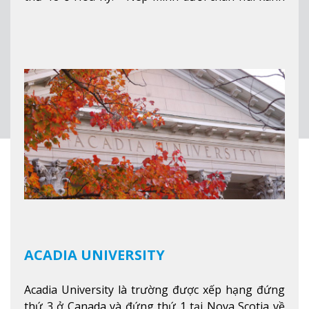
mướt của Green Mountains, khuôn viên Castleton
mang đến một cái nhìn toàn cảnh về mọi mùa
trong năm. Từ việc ngắm nhìn mùa thu phía sườn
núi xa xa và chinh phục tuyết rơi trong khu trượt
tuyết của trường, sinh viên có thể thưởng thức vẻ
đẹp tự nhiên của Vermont từ mọi góc trong
khuôn viên trường.
Xem thêm
ACADIA UNIVERSITY
Acadia University là trường được xếp hạng đứng
thứ 3 ở Canada và đứng thứ 1 tại Nova Scotia về