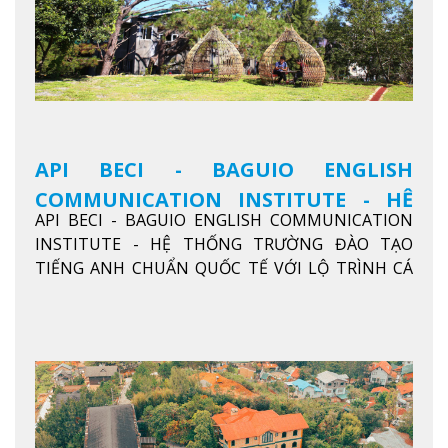
API BECI - BAGUIO ENGLISH
COMMUNICATION INSTITUTE - HỆ
API BECI - BAGUIO ENGLISH COMMUNICATION
THỐNG TRƯỜNG ĐÀO TẠO TIẾNG
INSTITUTE - HỆ THỐNG TRƯỜNG ĐÀO TẠO
ANH CHUẨN QUỐC TẾ
TIẾNG ANH CHUẨN QUỐC TẾ VỚI LỘ TRÌNH CÁ
NHÂN HÓA, KỶ LUẬT CAO VÀ HIỆU QUẢ THỰC TẾ
Xem thêm