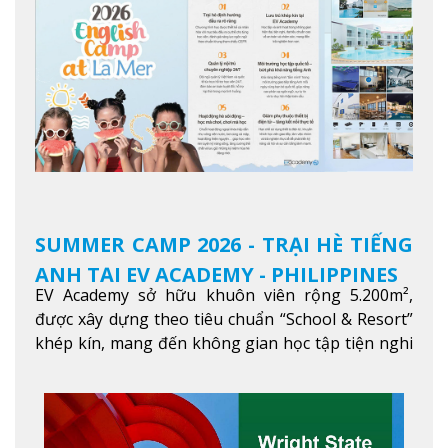
SUMMER CAMP 2026 - TRẠI HÈ TIẾNG
ANH TẠI EV ACADEMY - PHILIPPINES
EV Academy sở hữu khuôn viên rộng 5.200m²,
được xây dựng theo tiêu chuẩn “School & Resort”
khép kín, mang đến không gian học tập tiện nghi
và thoải mái. Học viên có thể tận hưởng các tiện
ích hiện đạ
Xem thêm