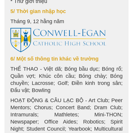
* Thư giới thiệu
5/ Thời gian nhập học
Tháng 9, 12 hằng năm
6/ Một số thông tin khác về trường
THỂ THAO - Việt dã; Bóng bầu dục; Bóng rổ;
Quần vợt; Khúc côn cầu; Bóng chày; Bóng
chuyền; Lacrosse; Golf; Điền kinh trong sân;
Đấu vật; Bowling
HOẠT ĐỘNG & CÂU LẠC BỘ - Art Club; Peer
Mentors; Chorus; Concert Band; Dram Club;
Intramurals; Mathletes; Mini-THON;
Newspaper; Office Aides; Robotics; Spirit
Night; Student Council; Yearbook; Multicultural