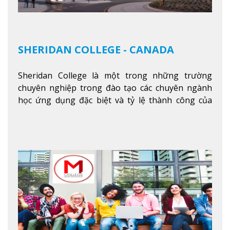
SHERIDAN COLLEGE - CANADA
Sheridan College là một trong những trường
chuyên nghiệp trong đào tạo các chuyên ngành
học ứng dụng đặc biệt và tỷ lệ thành công của
sinh viên tốt nghiệp rất cao tại Canada. Trường
nằm ở vị trí hàng đầu trong việc giảng dạy chương
trình giáo dục dựa trên các kỹ năng tích hợp lý
thuyết với ứng dụng, chuẩn bị cho sinh viên vào
các công việc của nghệ thuật thị giác và biểu diễn,
kinh doanh, các dịch vụ cộng đồng và ngành nghề
kỹ thuật.
Xem thêm