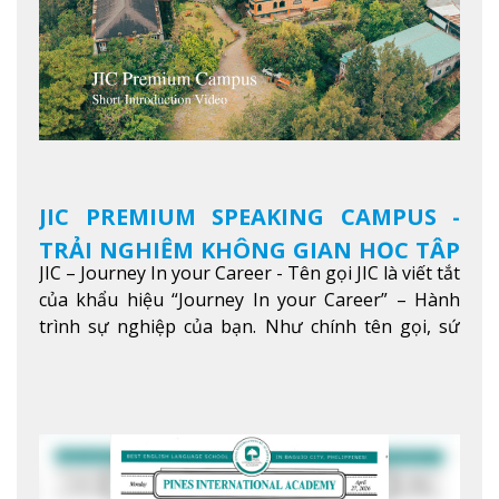
JIC PREMIUM SPEAKING CAMPUS -
TRẢI NGHIỆM KHÔNG GIAN HỌC TẬP
JIC – Journey In your Career - Tên gọi JIC là viết tắt
5 SAO TẠI BAGUIO
của khẩu hiệu “Journey In your Career” – Hành
trình sự nghiệp của bạn. Như chính tên gọi, sứ
mệnh của JIC là mở ra hành trình vươn tầm thế
giới trong sự nghiệp của bạn thông qua giáo dục
tiếng Anh chất lượng cao.
Xem thêm