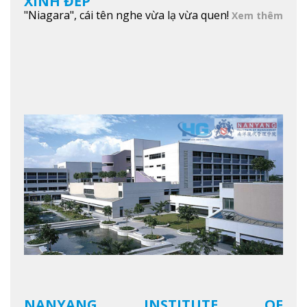
XINH ĐẸP
"Niagara", cái tên nghe vừa lạ vừa quen!
Xem thêm
NANYANG INSTITUTE OF