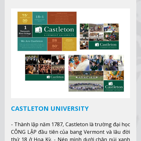
thành phố tốt nhất cho giới trẻ làm việc chuyên
nghiệp ở Mỹ, #7 thành phố an toàn nhất trên Thế
giới.
Xem thêm
CASTLETON UNIVERSITY
- Thành lập năm 1787, Castleton là trường đại học
CÔNG LẬP đầu tiên của bang Vermont và lâu đời
thứ 18 ở Hoa Kỳ. - Nép mình dưới chân núi xanh