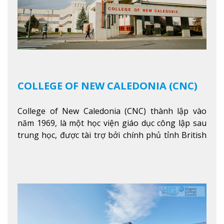
COLLEGE OF NEW CALEDONIA (CNC)
College of New Caledonia (CNC) thành lập vào
năm 1969, là một học viện giáo dục công lập sau
trung học, được tài trợ bởi chính phủ tỉnh British
Columbia. Trường cung cấp cho sinh viên một nền
tảng giáo dục Canada thật sự, cung cấp hơn 80
chuyên ngành hai năm đầu đại học và hơn 30
chương trình cao đẳng và chứng chỉ trong lĩnh
vực kinh doanh, khoa học y tế và các chương trình
nghề.
Xem thêm