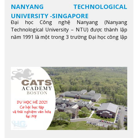
NANYANG TECHNOLOGICAL
UNIVERSITY -SINGAPORE
Đại học Công nghệ Nanyang (Nanyang
Technological University – NTU) được thành lập
năm 1991 là một trong 3 trường Đại học công lập
danh tiếng nhất Singapore. Đúng với tên gọi của
mình, NTU có thế mạnh trong các lĩnh vực giảng
dạy và nghiên cứu Khoa học, Công nghệ, Kỹ thuật,
Khoa học máy tính…Trường cũng được bình chọn
là một trong những ngôi trường đáng học nhất
trong khu vực các nước ASEAN và Châu Á.
Xem
thêm