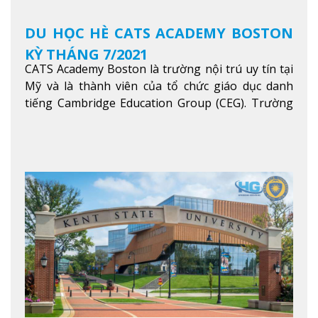
DU HỌC HÈ CATS ACADEMY BOSTON
KỲ THÁNG 7/2021
CATS Academy Boston là trường nội trú uy tín tại
Mỹ và là thành viên của tổ chức giáo dục danh
tiếng Cambridge Education Group (CEG). Trường
là con đường thuận lợi nhất dành cho các học sinh
Việt Nam muốn chuyển tiếp vào các trường Đại
học hàng đầu tại Mỹ như Harvard, Yale, MIT…
Xem
thêm