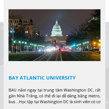
hỗ trợ du học sinh dễ dàng tiếp cận và hòa nhập
nhanh chóng môi trường học tại Canada.
Xem
thêm
BAY ATLANTIC UNIVERSITY
BAU nằm ngay tại trung tâm Washington DC, rất
gần Nhà Trắng, có thể đi lại dễ dàng bằng metro,
bus …Học tập tại Washington DC là sinh viên có cơ
hội học tập tại - số #1 nền kinh tế tốt nhất, #5