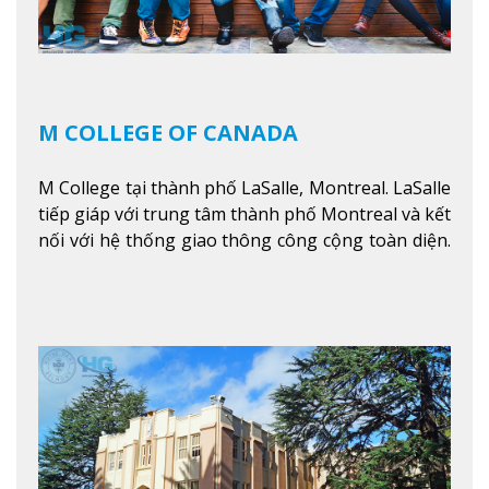
M COLLEGE OF CANADA
M College tại thành phố LaSalle, Montreal. LaSalle
tiếp giáp với trung tâm thành phố Montreal và kết
nối với hệ thống giao thông công cộng toàn diện.
Học sinh sẽ học trong một khuôn viên sôi động và
thú vị trong một khu vực đa văn hóa của thành
phố. Khuôn viên của trường không chỉ là một loạt
các lớp học - trường có phòng sinh viên rộng rãi
được trang bị các trạm sạc điện thoại di động,
không gian xanh để sinh viên tận hưởng và đỗ xe
tại chỗ. Bên kia đường các trung tâm mua sắm lớn
được bao quanh bởi nhiều doanh nghiệp nhỏ, M
College of Canada sẽ mang đến cho sinh viên cơ