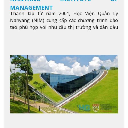
MANAGEMENT
Thành lập từ năm 2001, Học Viện Quản Lý
Nanyang (NIM) cung cấp các chương trình đào
tạo phù hợp với nhu cầu thị trường và dẫn đầu
trong khu vực. Tại NIM, “Nuôi Dưỡng hôm nay
cho ngày mai” với văn hóa lấy sinh viên làm trung
tâm, NIM cung cấp các chương trình giảng dạy,
học tập và nghiên cứu chất lượng nhằm nâng cao
kỹ năng, kiến thức và năng lực của sinh viên và các
đối tác của trường
Xem thêm