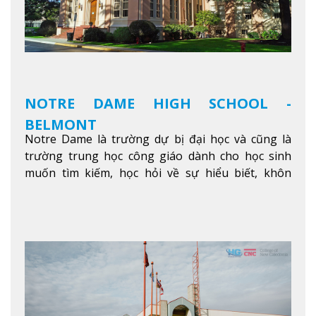
hội trải nghiệm những điều tốt nhất mà thành
phố Montreal mang lại.
Xem thêm
NOTRE DAME HIGH SCHOOL -
BELMONT
Notre Dame là trường dự bị đại học và cũng là
trường trung học công giáo dành cho học sinh
muốn tìm kiếm, học hỏi về sự hiểu biết, khôn
ngoan và phát triển như các nhà lãnh đạo, muốn
sống theo gương mẫu Đức Ki-tô để phục vụ cho
người khác.
Xem thêm