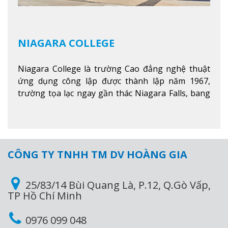
NIAGARA COLLEGE
Niagara College là trường Cao đẳng nghệ thuật
ứng dụng công lập được thành lập năm 1967,
trường tọa lạc ngay gần thác Niagara Falls, bang
Ontario, Canada, đây là thác nước nổi tiếng nhất
thế giới với 16 triệu khách du lịch mỗi năm.
Xem
thêm
CÔNG TY TNHH TM DV HOÀNG GIA
25/83/14 Bùi Quang Là, P.12, Q.Gò Vấp,
TP Hồ Chí Minh
0976 099 048