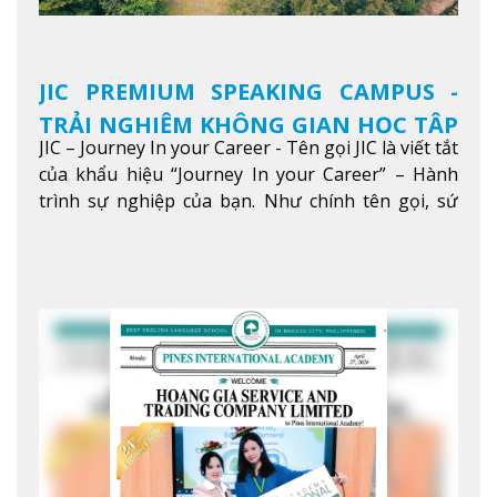
JIC PREMIUM SPEAKING CAMPUS -
TRẢI NGHIỆM KHÔNG GIAN HỌC TẬP
JIC – Journey In your Career - Tên gọi JIC là viết tắt
5 SAO TẠI BAGUIO
của khẩu hiệu “Journey In your Career” – Hành
trình sự nghiệp của bạn. Như chính tên gọi, sứ
mệnh của JIC là mở ra hành trình vươn tầm thế
giới trong sự nghiệp của bạn thông qua giáo dục
tiếng Anh chất lượng cao.
Xem thêm