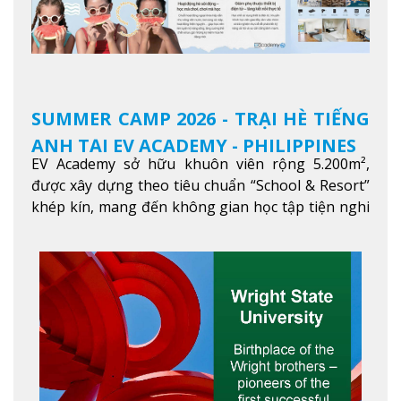
SUMMER CAMP 2026 - TRẠI HÈ TIẾNG
ANH TẠI EV ACADEMY - PHILIPPINES
EV Academy sở hữu khuôn viên rộng 5.200m²,
được xây dựng theo tiêu chuẩn “School & Resort”
khép kín, mang đến không gian học tập tiện nghi
và thoải mái. Học viên có thể tận hưởng các tiện
ích hiện đạ
Xem thêm