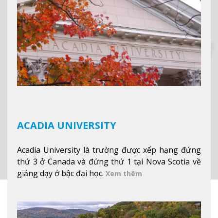
tuyết của trường, sinh viên có thể thưởng thức vẻ
đẹp tự nhiên của Vermont từ mọi góc trong
khuôn viên trường.
Xem thêm
ACADIA UNIVERSITY
Acadia University là trường được xếp hạng đứng
thứ 3 ở Canada và đứng thứ 1 tại Nova Scotia về
giảng dạy ở bậc đại học.
Xem thêm