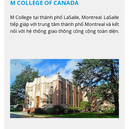
M COLLEGE OF CANADA
M College tại thành phố LaSalle, Montreal. LaSalle
tiếp giáp với trung tâm thành phố Montreal và kết
nối với hệ thống giao thông công cộng toàn diện.
Học sinh sẽ học trong một khuôn viên sôi động và
thú vị trong một khu vực đa văn hóa của thành
phố. Khuôn viên của trường không chỉ là một loạt
các lớp học - trường có phòng sinh viên rộng rãi
được trang bị các trạm sạc điện thoại di động,
không gian xanh để sinh viên tận hưởng và đỗ xe
tại chỗ. Bên kia đường các trung tâm mua sắm lớn
được bao quanh bởi nhiều doanh nghiệp nhỏ, M
College of Canada sẽ mang đến cho sinh viên cơ
hội trải nghiệm những điều tốt nhất mà thành
phố Montreal mang lại.
Xem thêm