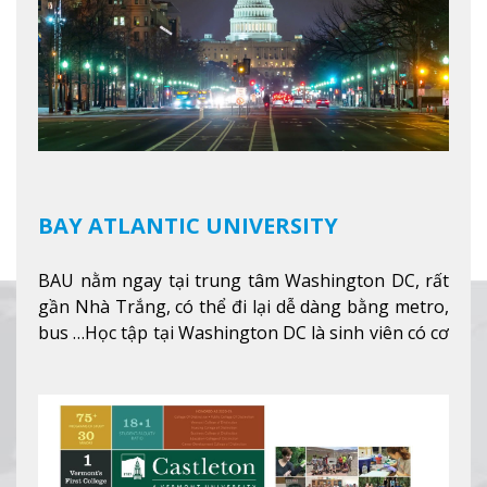
BAY ATLANTIC UNIVERSITY
BAU nằm ngay tại trung tâm Washington DC, rất
gần Nhà Trắng, có thể đi lại dễ dàng bằng metro,
bus …Học tập tại Washington DC là sinh viên có cơ
hội học tập tại - số #1 nền kinh tế tốt nhất, #5
thành phố tốt nhất cho giới trẻ làm việc chuyên
nghiệp ở Mỹ, #7 thành phố an toàn nhất trên Thế
giới.
Xem thêm