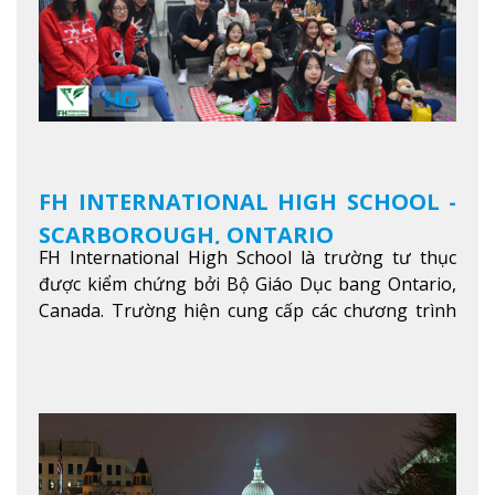
FH INTERNATIONAL HIGH SCHOOL -
SCARBOROUGH, ONTARIO
FH International High School là trường tư thục
được kiểm chứng bởi Bộ Giáo Dục bang Ontario,
Canada. Trường hiện cung cấp các chương trình
giảng dạy hệ trung học phổ thông từ lớp 9 đến
lớp 12, trại hè và các lớp bồi dưỡng anh văn nhằm
hỗ trợ du học sinh dễ dàng tiếp cận và hòa nhập
nhanh chóng môi trường học tại Canada.
Xem
thêm