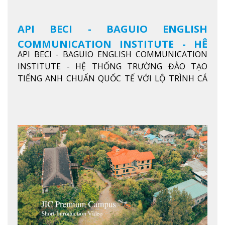
API BECI - BAGUIO ENGLISH
COMMUNICATION INSTITUTE - HỆ
API BECI - BAGUIO ENGLISH COMMUNICATION
THỐNG TRƯỜNG ĐÀO TẠO TIẾNG
INSTITUTE - HỆ THỐNG TRƯỜNG ĐÀO TẠO
ANH CHUẨN QUỐC TẾ
TIẾNG ANH CHUẨN QUỐC TẾ VỚI LỘ TRÌNH CÁ
NHÂN HÓA, KỶ LUẬT CAO VÀ HIỆU QUẢ THỰC TẾ
Xem thêm