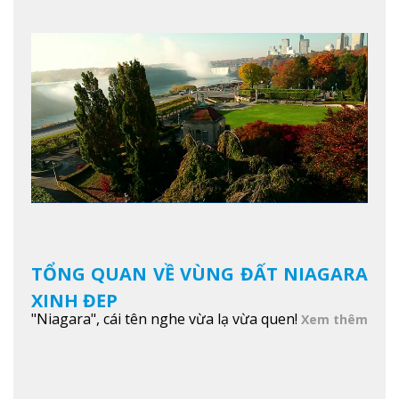
TỔNG QUAN VỀ VÙNG ĐẤT NIAGARA
XINH ĐẸP
"Niagara", cái tên nghe vừa lạ vừa quen!
Xem thêm