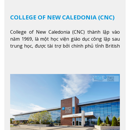
COLLEGE OF NEW CALEDONIA (CNC)
College of New Caledonia (CNC) thành lập vào
năm 1969, là một học viện giáo dục công lập sau
trung học, được tài trợ bởi chính phủ tỉnh British
Columbia. Trường cung cấp cho sinh viên một nền
tảng giáo dục Canada thật sự, cung cấp hơn 80
chuyên ngành hai năm đầu đại học và hơn 30
chương trình cao đẳng và chứng chỉ trong lĩnh
vực kinh doanh, khoa học y tế và các chương trình
nghề.
Xem thêm