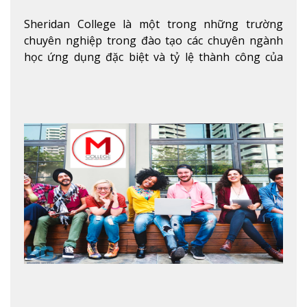
Sheridan College là một trong những trường
chuyên nghiệp trong đào tạo các chuyên ngành
học ứng dụng đặc biệt và tỷ lệ thành công của
sinh viên tốt nghiệp rất cao tại Canada. Trường
nằm ở vị trí hàng đầu trong việc giảng dạy chương
trình giáo dục dựa trên các kỹ năng tích hợp lý
thuyết với ứng dụng, chuẩn bị cho sinh viên vào
các công việc của nghệ thuật thị giác và biểu diễn,
kinh doanh, các dịch vụ cộng đồng và ngành nghề
kỹ thuật.
Xem thêm