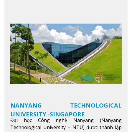
trong khu vực. Tại NIM, “Nuôi Dưỡng hôm nay
cho ngày mai” với văn hóa lấy sinh viên làm trung
tâm, NIM cung cấp các chương trình giảng dạy,
học tập và nghiên cứu chất lượng nhằm nâng cao
kỹ năng, kiến thức và năng lực của sinh viên và các
đối tác của trường
Xem thêm
NANYANG TECHNOLOGICAL
UNIVERSITY -SINGAPORE
Đại học Công nghệ Nanyang (Nanyang
Technological University – NTU) được thành lập