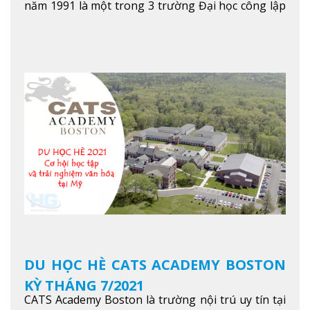
năm 1991 là một trong 3 trường Đại học công lập
danh tiếng nhất Singapore. Đúng với tên gọi của
mình, NTU có thế mạnh trong các lĩnh vực giảng
dạy và nghiên cứu Khoa học, Công nghệ, Kỹ thuật,
Khoa học máy tính…Trường cũng được bình chọn
là một trong những ngôi trường đáng học nhất
trong khu vực các nước ASEAN và Châu Á.
Xem
thêm
DU HỌC HÈ CATS ACADEMY BOSTON
KỲ THÁNG 7/2021
CATS Academy Boston là trường nội trú uy tín tại