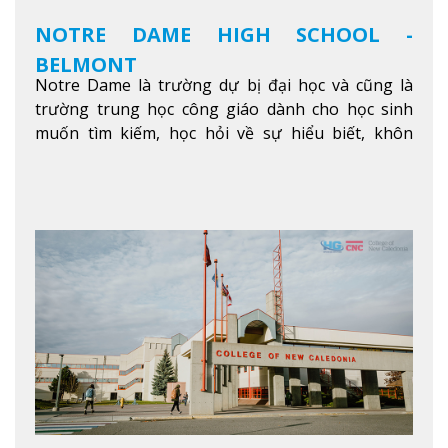
NOTRE DAME HIGH SCHOOL -
BELMONT
Notre Dame là trường dự bị đại học và cũng là
trường trung học công giáo dành cho học sinh
muốn tìm kiếm, học hỏi về sự hiểu biết, khôn
ngoan và phát triển như các nhà lãnh đạo, muốn
sống theo gương mẫu Đức Ki-tô để phục vụ cho
người khác.
Xem thêm