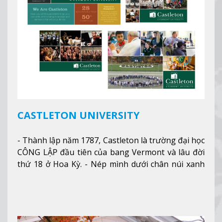
CASTLETON UNIVERSITY
- Thành lập năm 1787, Castleton là trường đại học
CÔNG LẬP đầu tiên của bang Vermont và lâu đời
thứ 18 ở Hoa Kỳ. - Nép mình dưới chân núi xanh
mướt của Green Mountains, khuôn viên Castleton
mang đến một cái nhìn toàn cảnh về mọi mùa
trong năm. Từ việc ngắm nhìn mùa thu phía sườn
núi xa xa và chinh phục tuyết rơi trong khu trượt