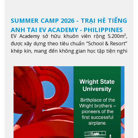
SUMMER CAMP 2026 - TRẠI HÈ TIẾNG
ANH TẠI EV ACADEMY - PHILIPPINES
EV Academy sở hữu khuôn viên rộng 5.200m²,
được xây dựng theo tiêu chuẩn “School & Resort”
khép kín, mang đến không gian học tập tiện nghi
và thoải mái. Học viên có thể tận hưởng các tiện
ích hiện đạ
Xem thêm