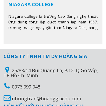
NIAGARA COLLEGE
Niagara College là trường Cao đẳng nghệ thuật
ứng dụng công lập được thành lập năm 1967,
trường tọa lạc ngay gần thác Niagara Falls, bang
Ontario, Canada, đây là thác nước nổi tiếng nhất
thế giới với 16 triệu khách du lịch mỗi năm.
Xem
thêm
CÔNG TY TNHH TM DV HOÀNG GIA
25/83/14 Bùi Quang Là, P.12, Q.Gò Vấp,
TP Hồ Chí Minh
0976 099 048
nhungtran@hoanggiaedu.com