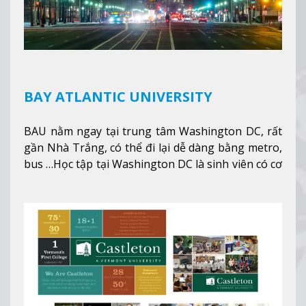
BAY ATLANTIC UNIVERSITY
BAU nằm ngay tại trung tâm Washington DC, rất
gần Nhà Trắng, có thể đi lại dễ dàng bằng metro,
bus …Học tập tại Washington DC là sinh viên có cơ
hội học tập tại - số #1 nền kinh tế tốt nhất, #5
thành phố tốt nhất cho giới trẻ làm việc chuyên
nghiệp ở Mỹ, #7 thành phố an toàn nhất trên Thế
giới.
Xem thêm