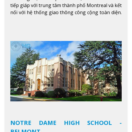
tiếp giáp với trung tâm thành phố Montreal và kết
nối với hệ thống giao thông công cộng toàn diện.
Học sinh sẽ học trong một khuôn viên sôi động và
thú vị trong một khu vực đa văn hóa của thành
phố. Khuôn viên của trường không chỉ là một loạt
các lớp học - trường có phòng sinh viên rộng rãi
được trang bị các trạm sạc điện thoại di động,
không gian xanh để sinh viên tận hưởng và đỗ xe
tại chỗ. Bên kia đường các trung tâm mua sắm lớn
được bao quanh bởi nhiều doanh nghiệp nhỏ, M
College of Canada sẽ mang đến cho sinh viên cơ
hội trải nghiệm những điều tốt nhất mà thành
phố Montreal mang lại.
Xem thêm
NOTRE DAME HIGH SCHOOL -
BELMONT