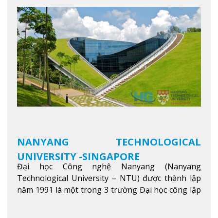
học tập và nghiên cứu chất lượng nhằm nâng cao
kỹ năng, kiến thức và năng lực của sinh viên và các
đối tác của trường
Xem thêm
NANYANG TECHNOLOGICAL
UNIVERSITY -SINGAPORE
Đại học Công nghệ Nanyang (Nanyang
Technological University – NTU) được thành lập
năm 1991 là một trong 3 trường Đại học công lập
danh tiếng nhất Singapore. Đúng với tên gọi của
mình, NTU có thế mạnh trong các lĩnh vực giảng