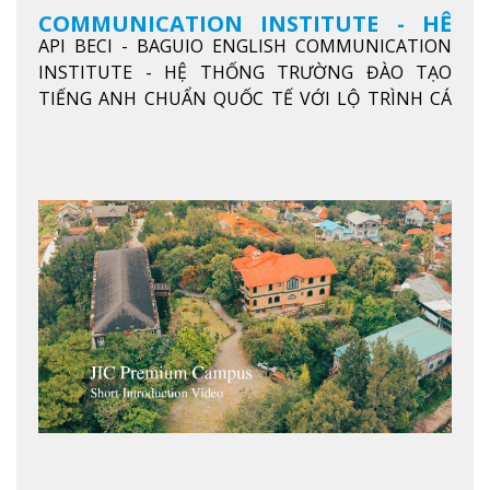
COMMUNICATION INSTITUTE - HỆ
API BECI - BAGUIO ENGLISH COMMUNICATION
THỐNG TRƯỜNG ĐÀO TẠO TIẾNG
INSTITUTE - HỆ THỐNG TRƯỜNG ĐÀO TẠO
ANH CHUẨN QUỐC TẾ
TIẾNG ANH CHUẨN QUỐC TẾ VỚI LỘ TRÌNH CÁ
NHÂN HÓA, KỶ LUẬT CAO VÀ HIỆU QUẢ THỰC TẾ
Xem thêm