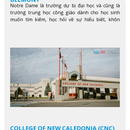
Notre Dame là trường dự bị đại học và cũng là
trường trung học công giáo dành cho học sinh
muốn tìm kiếm, học hỏi về sự hiểu biết, khôn
ngoan và phát triển như các nhà lãnh đạo, muốn
sống theo gương mẫu Đức Ki-tô để phục vụ cho
người khác.
Xem thêm
COLLEGE OF NEW CALEDONIA (CNC)