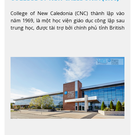
College of New Caledonia (CNC) thành lập vào
năm 1969, là một học viện giáo dục công lập sau
trung học, được tài trợ bởi chính phủ tỉnh British
Columbia. Trường cung cấp cho sinh viên một nền
tảng giáo dục Canada thật sự, cung cấp hơn 80
chuyên ngành hai năm đầu đại học và hơn 30
chương trình cao đẳng và chứng chỉ trong lĩnh
vực kinh doanh, khoa học y tế và các chương trình
nghề.
Xem thêm