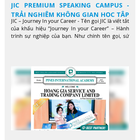
JIC PREMIUM SPEAKING CAMPUS -
TRẢI NGHIỆM KHÔNG GIAN HỌC TẬP
JIC – Journey In your Career - Tên gọi JIC là viết tắt
5 SAO TẠI BAGUIO
của khẩu hiệu “Journey In your Career” – Hành
trình sự nghiệp của bạn. Như chính tên gọi, sứ
mệnh của JIC là mở ra hành trình vươn tầm thế
giới trong sự nghiệp của bạn thông qua giáo dục
tiếng Anh chất lượng cao.
Xem thêm