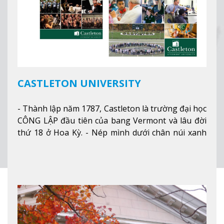
CASTLETON UNIVERSITY
- Thành lập năm 1787, Castleton là trường đại học
CÔNG LẬP đầu tiên của bang Vermont và lâu đời
thứ 18 ở Hoa Kỳ. - Nép mình dưới chân núi xanh
mướt của Green Mountains, khuôn viên Castleton
mang đến một cái nhìn toàn cảnh về mọi mùa
trong năm. Từ việc ngắm nhìn mùa thu phía sườn
núi xa xa và chinh phục tuyết rơi trong khu trượt
tuyết của trường, sinh viên có thể thưởng thức vẻ
đẹp tự nhiên của Vermont từ mọi góc trong
khuôn viên trường.
Xem thêm