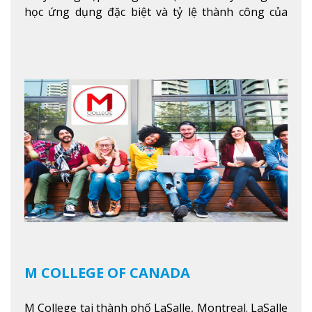
học ứng dụng đặc biệt và tỷ lệ thành công của
sinh viên tốt nghiệp rất cao tại Canada. Trường
nằm ở vị trí hàng đầu trong việc giảng dạy chương
trình giáo dục dựa trên các kỹ năng tích hợp lý
thuyết với ứng dụng, chuẩn bị cho sinh viên vào
các công việc của nghệ thuật thị giác và biểu diễn,
kinh doanh, các dịch vụ cộng đồng và ngành nghề
kỹ thuật.
Xem thêm
M COLLEGE OF CANADA
M College tại thành phố LaSalle, Montreal. LaSalle