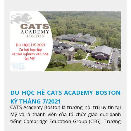
dạy và nghiên cứu Khoa học, Công nghệ, Kỹ thuật,
Khoa học máy tính…Trường cũng được bình chọn
là một trong những ngôi trường đáng học nhất
trong khu vực các nước ASEAN và Châu Á.
Xem
thêm
DU HỌC HÈ CATS ACADEMY BOSTON
KỲ THÁNG 7/2021
CATS Academy Boston là trường nội trú uy tín tại
Mỹ và là thành viên của tổ chức giáo dục danh
tiếng Cambridge Education Group (CEG). Trường
là con đường thuận lợi nhất dành cho các học sinh