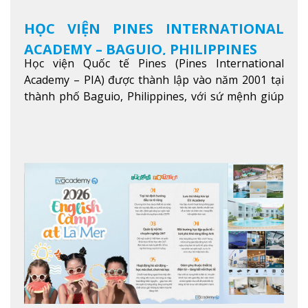
HỌC VIỆN PINES INTERNATIONAL
ACADEMY – BAGUIO, PHILIPPINES
Học viện Quốc tế Pines (Pines International
Academy – PIA) được thành lập vào năm 2001 tại
thành phố Baguio, Philippines, với sứ mệnh giúp
học viên từ khắp nơi trên thế giới nâng cao trình
độ tiếng Anh và đạt được mục tiêu học tập, công
việc.
Xem thêm