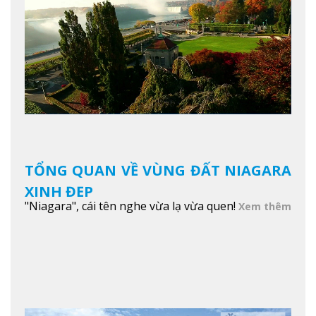
TỔNG QUAN VỀ VÙNG ĐẤT NIAGARA
XINH ĐẸP
"Niagara", cái tên nghe vừa lạ vừa quen!
Xem thêm