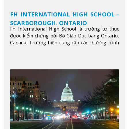
FH INTERNATIONAL HIGH SCHOOL -
SCARBOROUGH, ONTARIO
FH International High School là trường tư thục
được kiểm chứng bởi Bộ Giáo Dục bang Ontario,
Canada. Trường hiện cung cấp các chương trình
giảng dạy hệ trung học phổ thông từ lớp 9 đến
lớp 12, trại hè và các lớp bồi dưỡng anh văn nhằm
hỗ trợ du học sinh dễ dàng tiếp cận và hòa nhập
nhanh chóng môi trường học tại Canada.
Xem
thêm