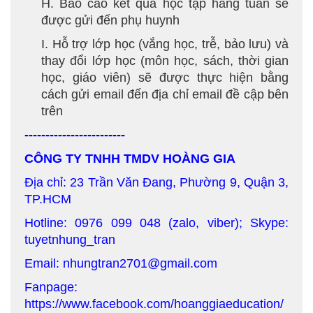
H. Báo cáo kết quả học tập hằng tuần sẽ
được gửi đến phụ huynh
I. Hỗ trợ lớp học (vắng học, trễ, bảo lưu) và
thay đổi lớp học (môn học, sách, thời gian
học, giáo viên) sẽ được thực hiện bằng
cách gửi email đến địa chỉ email đề cập bên
trên
------------------------
CÔNG TY TNHH TMDV HOÀNG GIA
Địa chỉ: 23 Trần Văn Đang, Phường 9, Quận 3,
TP.HCM
Hotline: 0976 099 048 (zalo, viber); Skype:
tuyetnhung_tran
Email: nhungtran2701@gmail.com
Fanpage:
https://www.facebook.com/hoanggiaeducation/