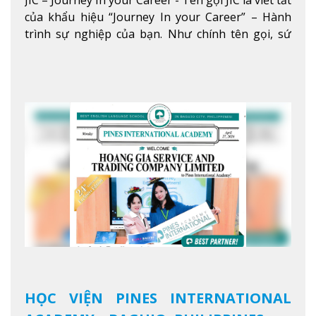
JIC – Journey In your Career - Tên gọi JIC là viết tắt
5 SAO TẠI BAGUIO
của khẩu hiệu “Journey In your Career” – Hành
trình sự nghiệp của bạn. Như chính tên gọi, sứ
mệnh của JIC là mở ra hành trình vươn tầm thế
giới trong sự nghiệp của bạn thông qua giáo dục
tiếng Anh chất lượng cao.
Xem thêm
HỌC VIỆN PINES INTERNATIONAL