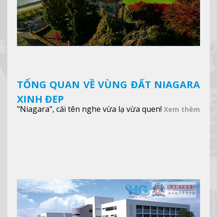
TỔNG QUAN VỀ VÙNG ĐẤT NIAGARA
XINH ĐẸP
"Niagara", cái tên nghe vừa lạ vừa quen!
Xem thêm