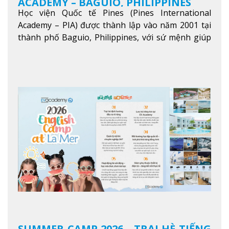
ACADEMY – BAGUIO, PHILIPPINES
Học viện Quốc tế Pines (Pines International
Academy – PIA) được thành lập vào năm 2001 tại
thành phố Baguio, Philippines, với sứ mệnh giúp
học viên từ khắp nơi trên thế giới nâng cao trình
độ tiếng Anh và đạt được mục tiêu học tập, công
việc.
Xem thêm
SUMMER CAMP 2026 - TRẠI HÈ TIẾNG