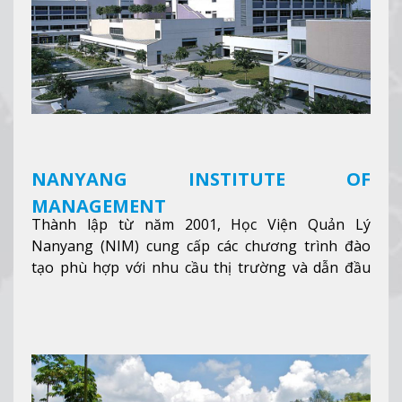
NANYANG INSTITUTE OF
MANAGEMENT
Thành lập từ năm 2001, Học Viện Quản Lý
Nanyang (NIM) cung cấp các chương trình đào
tạo phù hợp với nhu cầu thị trường và dẫn đầu
trong khu vực. Tại NIM, “Nuôi Dưỡng hôm nay
cho ngày mai” với văn hóa lấy sinh viên làm trung
tâm, NIM cung cấp các chương trình giảng dạy,
học tập và nghiên cứu chất lượng nhằm nâng cao
kỹ năng, kiến thức và năng lực của sinh viên và các
đối tác của trường
Xem thêm