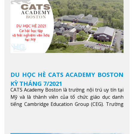
trong khu vực các nước ASEAN và Châu Á.
Xem
thêm
DU HỌC HÈ CATS ACADEMY BOSTON
KỲ THÁNG 7/2021
CATS Academy Boston là trường nội trú uy tín tại
Mỹ và là thành viên của tổ chức giáo dục danh
tiếng Cambridge Education Group (CEG). Trường
là con đường thuận lợi nhất dành cho các học sinh
Việt Nam muốn chuyển tiếp vào các trường Đại
học hàng đầu tại Mỹ như Harvard, Yale, MIT…
Xem
thêm