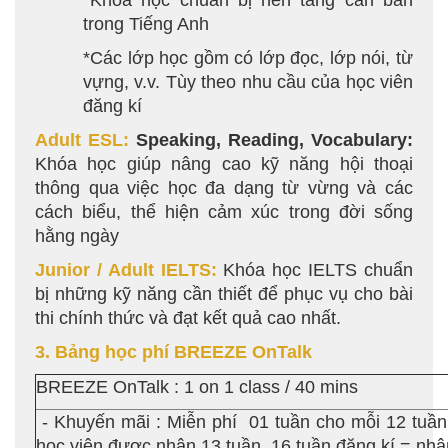
*Khóa học chuẩn bị nền tảng căn bản
trong Tiếng Anh
*Các lớp học gồm có lớp đọc, lớp nói, từ
vựng, v.v. Tùy theo nhu cầu của học viên
đăng kí
Adult ESL:
Speaking, Reading, Vocabulary:
Khóa học giúp nâng cao kỹ năng hội thoại
thông qua việc học đa dạng từ vừng và các
cách biểu, thể hiện cảm xúc trong đời sống
hằng ngày
Junior / Adult IELTS:
Khóa học IELTS chuẩn
bị những kỹ năng cần thiết để phục vụ cho bài
thi chính thức và đạt kết quả cao nhất.
3. Bảng học phí BREEZE OnTalk
BREEZE OnTalk : 1 on 1 class / 40 mins
- Khuyến mãi : Miễn phí 01 tuần cho mỗi 12 tuần 
học viên được nhận 13 tuần, 16 tuần đăng kí = nhậ