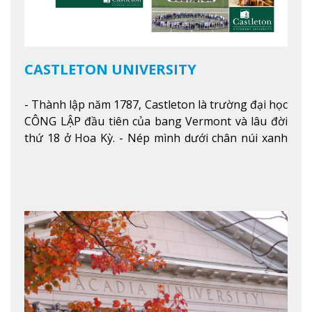
CASTLETON UNIVERSITY
- Thành lập năm 1787, Castleton là trường đại học
CÔNG LẬP đầu tiên của bang Vermont và lâu đời
thứ 18 ở Hoa Kỳ. - Nép mình dưới chân núi xanh
mướt của Green Mountains, khuôn viên Castleton
mang đến một cái nhìn toàn cảnh về mọi mùa
trong năm. Từ việc ngắm nhìn mùa thu phía sườn
núi xa xa và chinh phục tuyết rơi trong khu trượt
tuyết của trường, sinh viên có thể thưởng thức vẻ
đẹp tự nhiên của Vermont từ mọi góc trong
khuôn viên trường.
Xem thêm