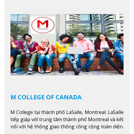
trình giáo dục dựa trên các kỹ năng tích hợp lý
thuyết với ứng dụng, chuẩn bị cho sinh viên vào
các công việc của nghệ thuật thị giác và biểu diễn,
kinh doanh, các dịch vụ cộng đồng và ngành nghề
kỹ thuật.
Xem thêm
M COLLEGE OF CANADA
M College tại thành phố LaSalle, Montreal. LaSalle
tiếp giáp với trung tâm thành phố Montreal và kết
nối với hệ thống giao thông công cộng toàn diện.
Học sinh sẽ học trong một khuôn viên sôi động và