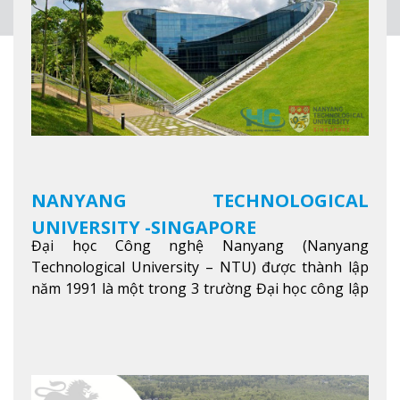
NANYANG TECHNOLOGICAL
UNIVERSITY -SINGAPORE
Đại học Công nghệ Nanyang (Nanyang
Technological University – NTU) được thành lập
năm 1991 là một trong 3 trường Đại học công lập
danh tiếng nhất Singapore. Đúng với tên gọi của
mình, NTU có thế mạnh trong các lĩnh vực giảng
dạy và nghiên cứu Khoa học, Công nghệ, Kỹ thuật,
Khoa học máy tính…Trường cũng được bình chọn
là một trong những ngôi trường đáng học nhất