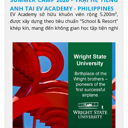
ANH TẠI EV ACADEMY - PHILIPPINES
EV Academy sở hữu khuôn viên rộng 5.200m²,
được xây dựng theo tiêu chuẩn “School & Resort”
khép kín, mang đến không gian học tập tiện nghi
và thoải mái. Học viên có thể tận hưởng các tiện
ích hiện đạ
Xem thêm