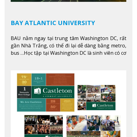
BAY ATLANTIC UNIVERSITY
BAU nằm ngay tại trung tâm Washington DC, rất
gần Nhà Trắng, có thể đi lại dễ dàng bằng metro,
bus …Học tập tại Washington DC là sinh viên có cơ
hội học tập tại - số #1 nền kinh tế tốt nhất, #5
thành phố tốt nhất cho giới trẻ làm việc chuyên
nghiệp ở Mỹ, #7 thành phố an toàn nhất trên Thế
giới.
Xem thêm