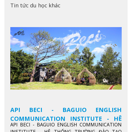
Tin tức du học khác
API BECI - BAGUIO ENGLISH
COMMUNICATION INSTITUTE - HỆ
API BECI - BAGUIO ENGLISH COMMUNICATION
THỐNG TRƯỜNG ĐÀO TẠO TIẾNG
INSTITUTE - HỆ THỐNG TRƯỜNG ĐÀO TẠO