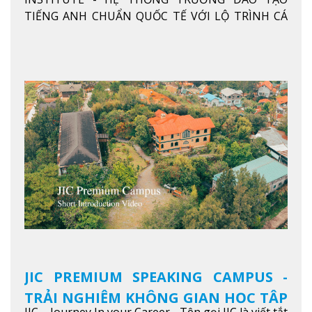
ANH CHUẨN QUỐC TẾ
TIẾNG ANH CHUẨN QUỐC TẾ VỚI LỘ TRÌNH CÁ
NHÂN HÓA, KỶ LUẬT CAO VÀ HIỆU QUẢ THỰC TẾ
Xem thêm
JIC PREMIUM SPEAKING CAMPUS -
TRẢI NGHIỆM KHÔNG GIAN HỌC TẬP