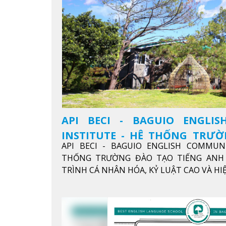
API BECI - BAGUIO ENGLI
INSTITUTE - HỆ THỐNG TRƯ
API BECI - BAGUIO ENGLISH COMMUN
ANH CHUẨN QUỐC TẾ
THỐNG TRƯỜNG ĐÀO TẠO TIẾNG ANH 
TRÌNH CÁ NHÂN HÓA, KỶ LUẬT CAO VÀ H