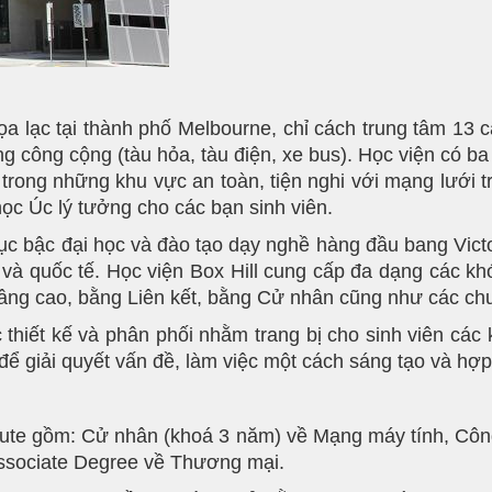
tọa lạc tại thành phố Melbourne, chỉ cách trung tâm 13
 công cộng (tàu hỏa, tàu điện, xe bus). Học viện có ba
rong những khu vực an toàn, tiện nghi với mạng lưới 
học Úc lý tưởng cho các bạn sinh viên.
dục bậc đại học và đào tạo dạy nghề hàng đầu bang Vict
 và quốc tế. Học viện Box Hill cung cấp đa dạng các k
nâng cao, bằng Liên kết, bằng Cử nhân cũng như các chư
 thiết kế và phân phối nhằm trang bị cho sinh viên các
để giải quyết vấn đề, làm việc một cách sáng tạo và hợp 
titute gồm: Cử nhân (khoá 3 năm) về Mạng máy tính, Cô
ssociate Degree về Thương mại.