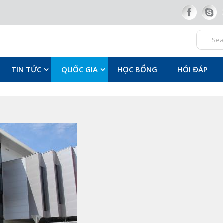
TIN TỨC
QUỐC GIA
HỌC BỔNG
HỎI ĐÁP