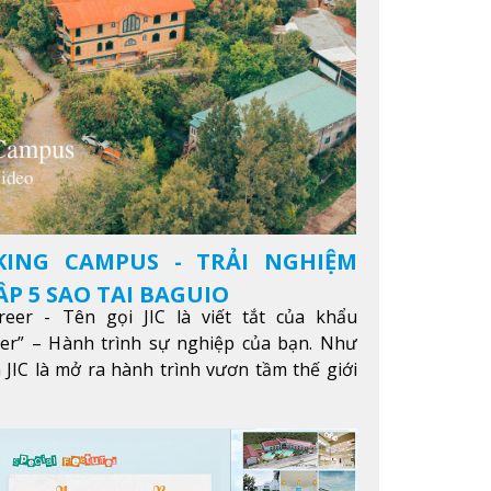
KING CAMPUS - TRẢI NGHIỆM
P 5 SAO TẠI BAGUIO
reer - Tên gọi JIC là viết tắt của khẩu
eer” – Hành trình sự nghiệp của bạn. Như
 JIC là mở ra hành trình vươn tầm thế giới
ông qua giáo dục tiếng Anh chất lượng cao.