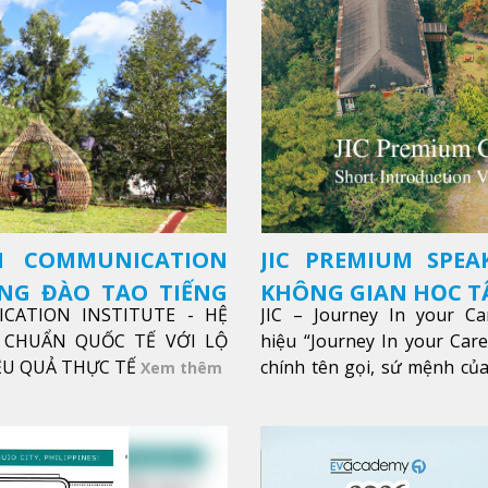
SH COMMUNICATION
JIC PREMIUM SPEA
ỜNG ĐÀO TẠO TIẾNG
KHÔNG GIAN HỌC TẬ
ICATION INSTITUTE - HỆ
JIC – Journey In your Ca
CHUẨN QUỐC TẾ VỚI LỘ
hiệu “Journey In your Car
IỆU QUẢ THỰC TẾ
chính tên gọi, sứ mệnh của
Xem thêm
trong sự nghiệp của bạn th
Xem thêm