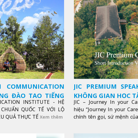
SH COMMUNICATION
JIC PREMIUM SPEA
ỜNG ĐÀO TẠO TIẾNG
KHÔNG GIAN HỌC TẬ
ICATION INSTITUTE - HỆ
JIC – Journey In your Ca
CHUẨN QUỐC TẾ VỚI LỘ
hiệu “Journey In your Car
IỆU QUẢ THỰC TẾ
chính tên gọi, sứ mệnh của
Xem thêm
trong sự nghiệp của bạn th
Xem thêm