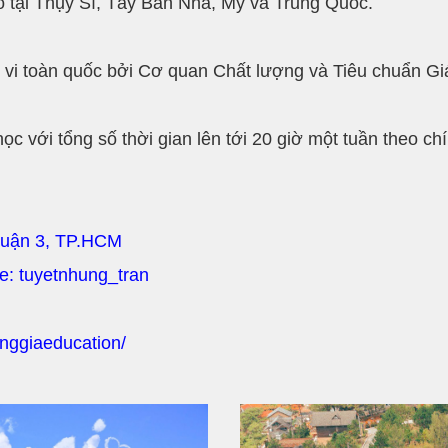
ó tại Thụy Sĩ, Tây Ban Nha, Mỹ và Trung Quốc.
vi toàn quốc bởi Cơ quan Chất lượng và Tiêu chuẩn Gi
học với tổng số thời gian lên tới 20 giờ một tuần theo c
Quận 3, TP.HCM
pe: tuyetnhung_tran
nggiaeducation/