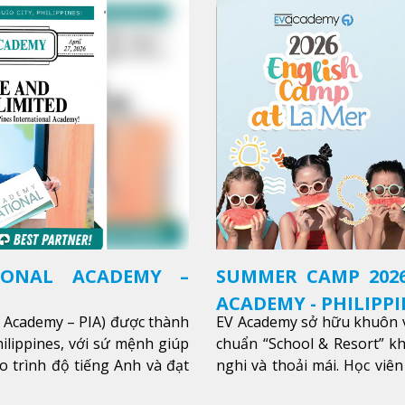
IONAL ACADEMY –
SUMMER CAMP 2026
ACADEMY - PHILIPPI
l Academy – PIA) được thành
EV Academy sở hữu khuôn v
ilippines, với sứ mệnh giúp
chuẩn “School & Resort” k
o trình độ tiếng Anh và đạt
nghi và thoải mái. Học viên
thêm