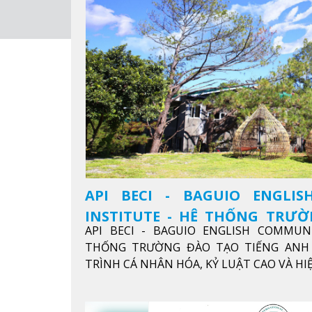
API BECI - BAGUIO ENGLI
INSTITUTE - HỆ THỐNG TRƯ
API BECI - BAGUIO ENGLISH COMMUN
ANH CHUẨN QUỐC TẾ
THỐNG TRƯỜNG ĐÀO TẠO TIẾNG ANH 
TRÌNH CÁ NHÂN HÓA, KỶ LUẬT CAO VÀ H