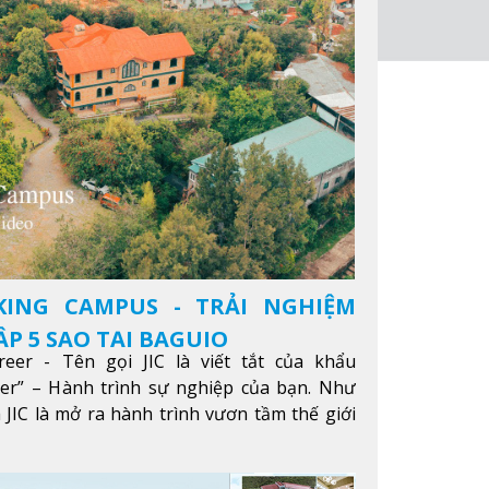
KING CAMPUS - TRẢI NGHIỆM
P 5 SAO TẠI BAGUIO
reer - Tên gọi JIC là viết tắt của khẩu
eer” – Hành trình sự nghiệp của bạn. Như
 JIC là mở ra hành trình vươn tầm thế giới
ông qua giáo dục tiếng Anh chất lượng cao.