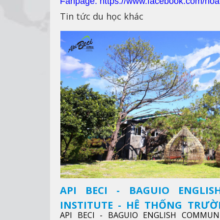
Fanpage: https://www.facebook.com/hoa
Tin tức du học khác
API BECI - BAGUIO ENGLI
INSTITUTE - HỆ THỐNG TRƯ
API BECI - BAGUIO ENGLISH COMMUN
ANH CHUẨN QUỐC TẾ