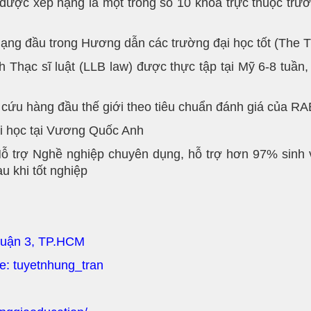
được xếp hạng là một trong số 10 khoa trực thuộc trườ
ạng đầu trong Hương dẫn các trường đại học tốt (The T
 Thạc sĩ luật (LLB law) được thực tập tại Mỹ 6-8 tuần
cứu hàng đầu thế giới theo tiêu chuẩn đánh giá của RA
ại học tại Vương Quốc Anh
Hỗ trợ Nghề nghiệp chuyên dụng, hỗ trợ hơn 97% sinh v
au khi tốt nghiệp
Quận 3, TP.HCM
pe: tuyetnhung_tran