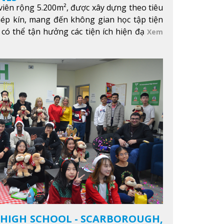
iên rộng 5.200m², được xây dựng theo tiêu
hép kín, mang đến không gian học tập tiện
 có thể tận hưởng các tiện ích hiện đạ
Xem
 HIGH SCHOOL - SCARBOROUGH,