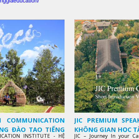
nggiaeducation/
SH COMMUNICATION
JIC PREMIUM SPEA
ỜNG ĐÀO TẠO TIẾNG
KHÔNG GIAN HỌC TẬ
ICATION INSTITUTE - HỆ
JIC – Journey In your Ca