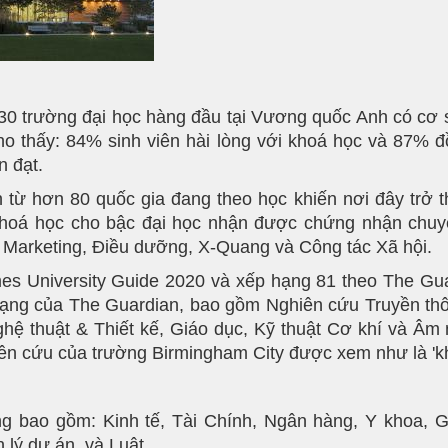
 30 trường đại học hàng đầu tại Vương quốc Anh có cơ 
o thấy: 84% sinh viên hài lòng với khoá học và 87% đồ
n đạt.
 từ hơn 80 quốc gia đang theo học khiến nơi đây trở 
khoá học cho bậc đại học nhận được chứng nhận chuy
p, Marketing, Điều dưỡng, X-Quang và Công tác Xã hội.
s University Guide 2020 và xếp hạng 81 theo The Gua
ạng của The Guardian, bao gồm Nghiên cứu Truyền thôn
Nghệ thuật & Thiết kế, Giáo dục, Kỹ thuật Cơ khí và 
n cứu của trường Birmingham City được xem như là 'khá 
 bao gồm: Kinh tế, Tài Chính, Ngân hàng, Y khoa, Gi
 lý dự án, và Luật.