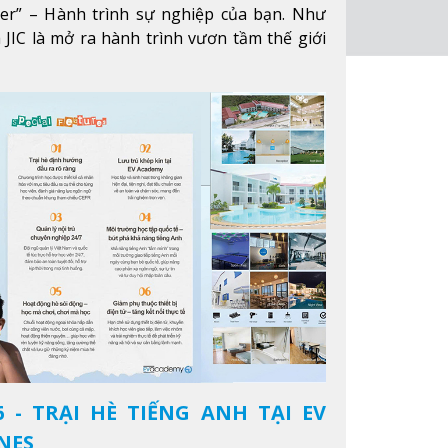
eer” – Hành trình sự nghiệp của bạn. Như
 JIC là mở ra hành trình vươn tầm thế giới
ông qua giáo dục tiếng Anh chất lượng cao.
 - TRẠI HÈ TIẾNG ANH TẠI EV
NES