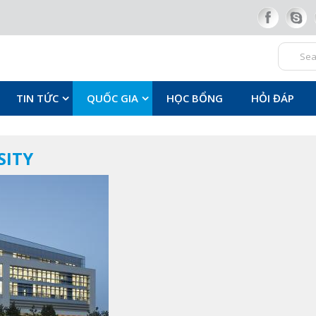
TIN TỨC
QUỐC GIA
HỌC BỔNG
HỎI ĐÁP
SITY