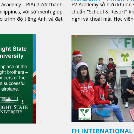
l Academy – PIA) được thành
EV Academy sở hữu khuôn v
ilippines, với sứ mệnh giúp
chuẩn “School & Resort” k
o trình độ tiếng Anh và đạt
nghi và thoải mái. Học viên
thêm
FH INTERNATIONAL