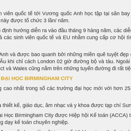
h viên quốc tế tới Vương quốc Anh học tập tại sân ba
 này được tổ chức 3 lần/ năm.
 định hướng diễn ra vào đầu tháng 9 hàng năm, các diễn
ả các sinh viên quốc tế và EU nhằm cung cấp cơ hội t
ước Anh và được bao quanh bởi những miền quê tuyệt đẹp
 khi chỉ cách London 02 giờ đường bộ và tàu. Ngoài 
ict và Wales cũng nằm trên những tuyến đường đi rất tiện
 ĐẠI HỌC BIRMINGHAM CITY
 cao nhất trong số các trường đại học mới với hơn 25
à thiết kế, giáo dục, âm nhạc và y khoa được tạp chí S
ại Học Birmingham City được Hiệp hội Kế toán (ACCA)
ng dạy kế toán chuyên nghiệp.