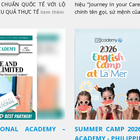
CHUẨN QUỐC TẾ VỚI LỘ
hiệu “Journey In your Car
IỆU QUẢ THỰC TẾ
chính tên gọi, sứ mệnh của
Xem thêm
trong sự nghiệp của bạn th
Xem thêm
IONAL ACADEMY –
SUMMER CAMP 2026
ACADEMY - PHILIPPI