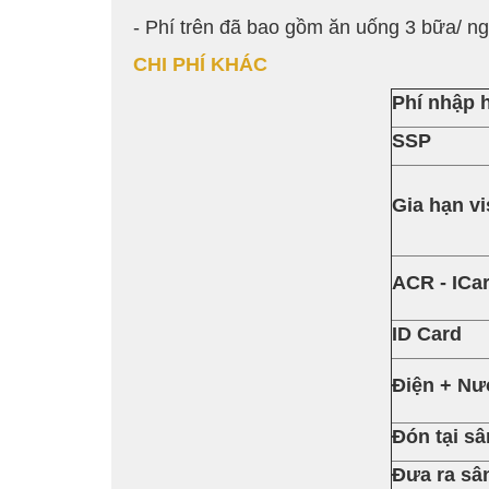
- Phí trên đã bao gồm ăn uống 3 bữa/ ngà
CHI PHÍ KHÁC
Phí nhập 
SSP
Gia hạn vi
ACR - ICa
ID Card
Điện + N
Đón tại sâ
Đưa ra sâ