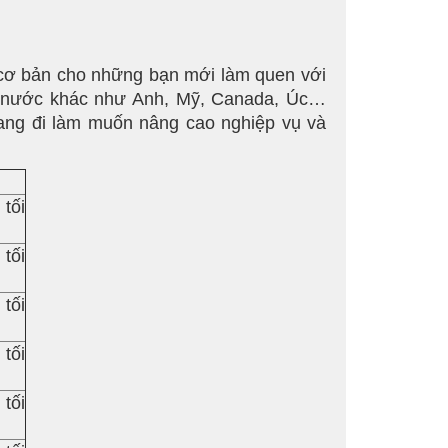
 cơ bản cho những bạn mới làm quen với
một nước khác như Anh, Mỹ, Canada, Úc…
đang đi làm muốn nâng cao nghiệp vụ và
 tối
 tối
 tối
 tối
 tối