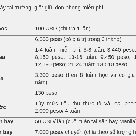
y tại trường, giặt giũ, dọn phòng miễn phí.
học
100 USD (chỉ trả 1 lần)
6,300 peso (có giá trị trong 6 tháng)
1-4 tuần: miễn phí; 5-8 tuần: 3,440 peso;
sa
8,150 peso; 13-16 tuần: 9,450 peso; 1
12,190 peso; 21-24 tuần: 13,510 peso
3,300 peso (trên 8 tuần học và có giá 
rd
năm)
130 peso
Tùy mức tiêu thụ thực tế và loại phò
ước
2,000 peso/ 4 tuần
n bay
50 USD/ lần (cuối tuần tại sân bay Manila
n bay
7,000 peso/ chuyến (chia theo số lượng h