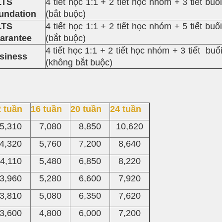
LTS
4 tiết học 1:1 + 2 tiết học nhóm + 3 tiết buổi
undation
(bắt buộc)
LTS
4 tiết học 1:1 + 2 tiết học nhóm + 5 tiết buổi
arantee
(bắt buộc)
4 tiết học 1:1 + 2 tiết học nhóm + 3 tiết buổi
siness
(không bắt buộc)
 tuần
16 tuần
20 tuần
24 tuần
5,310
7,080
8,850
10,620
4,320
5,760
7,200
8,640
4,110
5,480
6,850
8,220
3,960
5,280
6,600
7,920
3,810
5,080
6,350
7,620
3,600
4,800
6,000
7,200