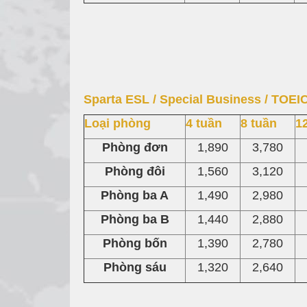
Sparta ESL / Special Business / TOEI
Loại phòng
4 tuần
8 tuần
1
Phòng đơn
1,890
3,780
Phòng đôi
1,560
3,120
Phòng ba A
1,490
2,980
Phòng ba B
1,440
2,880
Phòng bốn
1,390
2,780
Phòng sáu
1,320
2,640