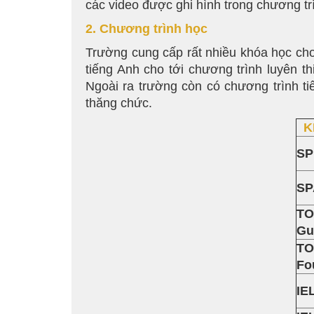
các video được ghi hình trong chương tr
2. Chương trình học
Trường cung cấp rất nhiều khóa học ch
tiếng Anh cho tới chương trình luyên 
Ngoài ra trường còn có chương trình t
thăng chức.
K
SP
SP
TO
Gu
TO
Fo
IE