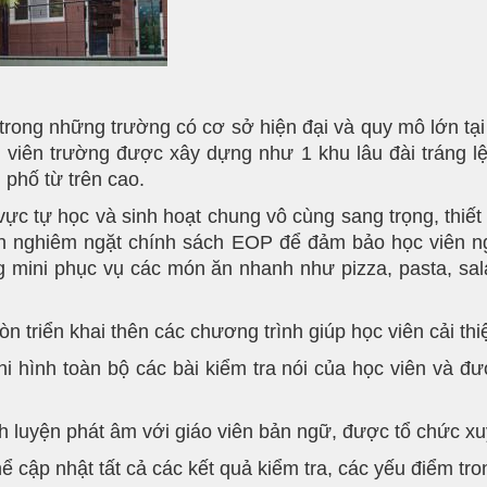
 trong những trường có cơ sở hiện đại và quy mô lớn tại
viên trường được xây dựng như 1 khu lâu đài tráng lệ 
phố từ trên cao.
vực tự học và sinh hoạt chung vô cùng sang trọng, thiế
 nghiêm ngặt chính sách EOP để đảm bảo học viên ngh
mini phục vụ các món ăn nhanh như pizza, pasta, salad
 triển khai thên các chương trình giúp học viên cải thiệ
i hình toàn bộ các bài kiểm tra nói của học viên và đượ
 luyện phát âm với giáo viên bản ngữ, được tổ chức xu
hể cập nhật tất cả các kết quả kiểm tra, các yếu điểm tro