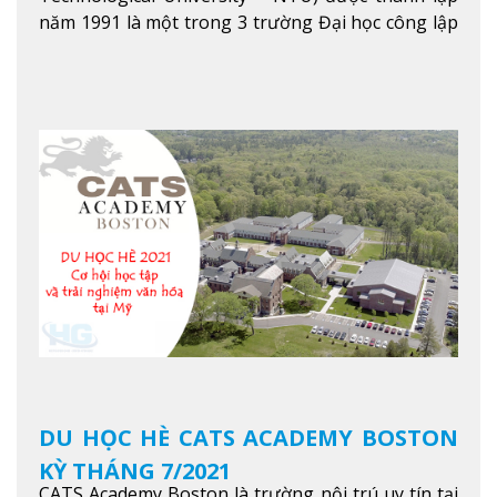
năm 1991 là một trong 3 trường Đại học công lập
danh tiếng nhất Singapore. Đúng với tên gọi của
mình, NTU có thế mạnh trong các lĩnh vực giảng
dạy và nghiên cứu Khoa học, Công nghệ, Kỹ thuật,
Khoa học máy tính…Trường cũng được bình chọn
là một trong những ngôi trường đáng học nhất
trong khu vực các nước ASEAN và Châu Á.
Xem
thêm
DU HỌC HÈ CATS ACADEMY BOSTON
KỲ THÁNG 7/2021
CATS Academy Boston là trường nội trú uy tín tại