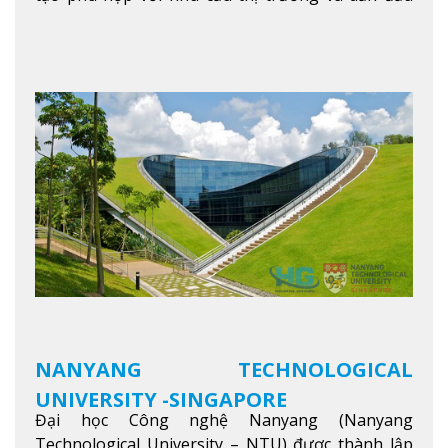
trong khu vực. Tại NIM, “Nuôi Dưỡng hôm nay
cho ngày mai” với văn hóa lấy sinh viên làm trung
tâm, NIM cung cấp các chương trình giảng dạy,
học tập và nghiên cứu chất lượng nhằm nâng cao
kỹ năng, kiến thức và năng lực của sinh viên và các
đối tác của trường
Xem thêm
NANYANG TECHNOLOGICAL
UNIVERSITY -SINGAPORE
Đại học Công nghệ Nanyang (Nanyang
Technological University – NTU) được thành lập