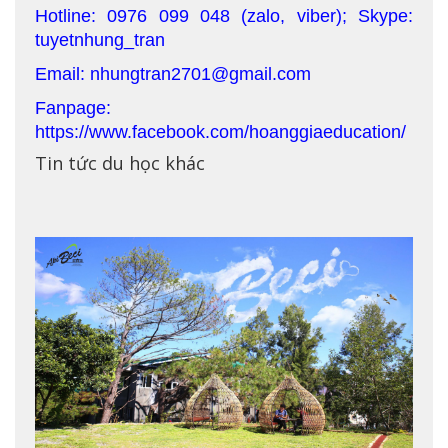
Hotline: 0976 099 048 (zalo, viber); Skype:
tuyetnhung_tran
Email: nhungtran2701@gmail.com
Fanpage:
https://www.facebook.com/hoanggiaeducation/
Tin tức du học khác