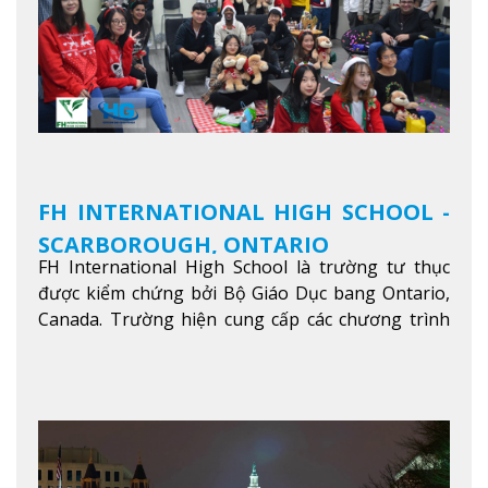
FH INTERNATIONAL HIGH SCHOOL -
SCARBOROUGH, ONTARIO
FH International High School là trường tư thục
được kiểm chứng bởi Bộ Giáo Dục bang Ontario,
Canada. Trường hiện cung cấp các chương trình
giảng dạy hệ trung học phổ thông từ lớp 9 đến
lớp 12, trại hè và các lớp bồi dưỡng anh văn nhằm
hỗ trợ du học sinh dễ dàng tiếp cận và hòa nhập
nhanh chóng môi trường học tại Canada.
Xem
thêm