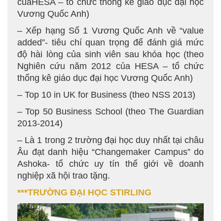
củaHESA – tổ chức thống kê giáo dục đại học
Vương Quốc Anh)
– Xếp hạng Số 1 Vương Quốc Anh về “value
added”- tiêu chí quan trọng để đánh giá mức
độ hài lòng của sinh viên sau khóa học (theo
Nghiên cứu năm 2012 của HESA – tổ chức
thống kê giáo dục đại học Vương Quốc Anh)
– Top 10 in UK for Business (theo NSS 2013)
– Top 50 Business School (theo The Guardian
2013-2014)
– Là 1 trong 2 trường đại học duy nhất tại châu
Âu đạt danh hiệu “Changemaker Campus” do
Ashoka- tổ chức uy tín thế giới về doanh
nghiệp xã hội trao tặng.
***TRƯỜNG ĐẠI HỌC STIRLING