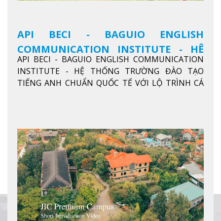
API BECI - BAGUIO ENGLISH
COMMUNICATION INSTITUTE - HỆ
API BECI - BAGUIO ENGLISH COMMUNICATION
THỐNG TRƯỜNG ĐÀO TẠO TIẾNG
INSTITUTE - HỆ THỐNG TRƯỜNG ĐÀO TẠO
ANH CHUẨN QUỐC TẾ
TIẾNG ANH CHUẨN QUỐC TẾ VỚI LỘ TRÌNH CÁ
NHÂN HÓA, KỶ LUẬT CAO VÀ HIỆU QUẢ THỰC TẾ
Xem thêm