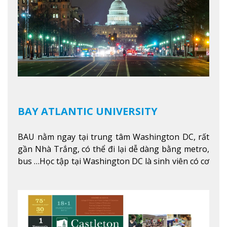
BAY ATLANTIC UNIVERSITY
BAU nằm ngay tại trung tâm Washington DC, rất
gần Nhà Trắng, có thể đi lại dễ dàng bằng metro,
bus …Học tập tại Washington DC là sinh viên có cơ
hội học tập tại - số #1 nền kinh tế tốt nhất, #5
thành phố tốt nhất cho giới trẻ làm việc chuyên
nghiệp ở Mỹ, #7 thành phố an toàn nhất trên Thế
giới.
Xem thêm