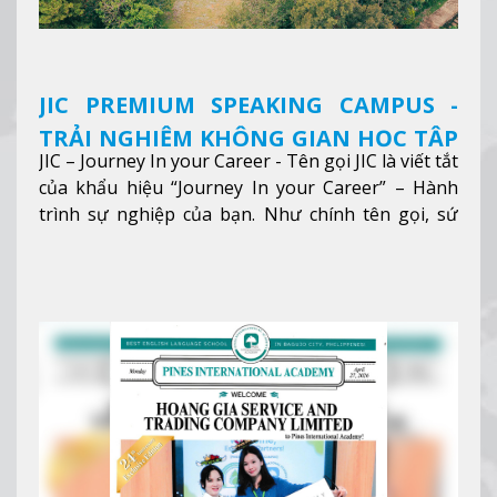
JIC PREMIUM SPEAKING CAMPUS -
TRẢI NGHIỆM KHÔNG GIAN HỌC TẬP
JIC – Journey In your Career - Tên gọi JIC là viết tắt
5 SAO TẠI BAGUIO
của khẩu hiệu “Journey In your Career” – Hành
trình sự nghiệp của bạn. Như chính tên gọi, sứ
mệnh của JIC là mở ra hành trình vươn tầm thế
giới trong sự nghiệp của bạn thông qua giáo dục
tiếng Anh chất lượng cao.
Xem thêm