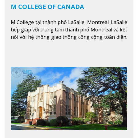
M COLLEGE OF CANADA
M College tại thành phố LaSalle, Montreal. LaSalle
tiếp giáp với trung tâm thành phố Montreal và kết
nối với hệ thống giao thông công cộng toàn diện.
Học sinh sẽ học trong một khuôn viên sôi động và
thú vị trong một khu vực đa văn hóa của thành
phố. Khuôn viên của trường không chỉ là một loạt
các lớp học - trường có phòng sinh viên rộng rãi
được trang bị các trạm sạc điện thoại di động,
không gian xanh để sinh viên tận hưởng và đỗ xe
tại chỗ. Bên kia đường các trung tâm mua sắm lớn
được bao quanh bởi nhiều doanh nghiệp nhỏ, M
College of Canada sẽ mang đến cho sinh viên cơ
hội trải nghiệm những điều tốt nhất mà thành
phố Montreal mang lại.
Xem thêm