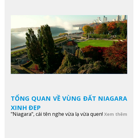
TỔNG QUAN VỀ VÙNG ĐẤT NIAGARA
XINH ĐẸP
"Niagara", cái tên nghe vừa lạ vừa quen!
Xem thêm