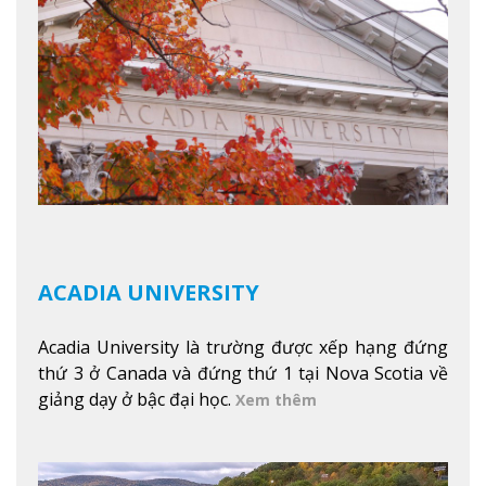
tuyết của trường, sinh viên có thể thưởng thức vẻ
đẹp tự nhiên của Vermont từ mọi góc trong
khuôn viên trường.
Xem thêm
ACADIA UNIVERSITY
Acadia University là trường được xếp hạng đứng
thứ 3 ở Canada và đứng thứ 1 tại Nova Scotia về
giảng dạy ở bậc đại học.
Xem thêm