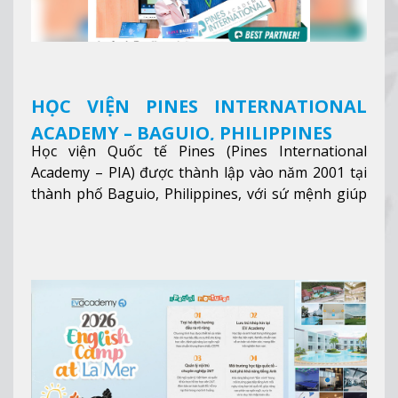
HỌC VIỆN PINES INTERNATIONAL
ACADEMY – BAGUIO, PHILIPPINES
Học viện Quốc tế Pines (Pines International
Academy – PIA) được thành lập vào năm 2001 tại
thành phố Baguio, Philippines, với sứ mệnh giúp
học viên từ khắp nơi trên thế giới nâng cao trình
độ tiếng Anh và đạt được mục tiêu học tập, công
việc.
Xem thêm