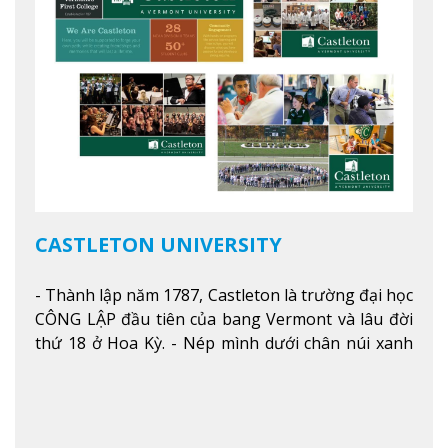
CASTLETON UNIVERSITY
- Thành lập năm 1787, Castleton là trường đại học
CÔNG LẬP đầu tiên của bang Vermont và lâu đời
thứ 18 ở Hoa Kỳ. - Nép mình dưới chân núi xanh
mướt của Green Mountains, khuôn viên Castleton
mang đến một cái nhìn toàn cảnh về mọi mùa
trong năm. Từ việc ngắm nhìn mùa thu phía sườn
núi xa xa và chinh phục tuyết rơi trong khu trượt