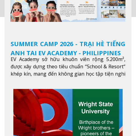
SUMMER CAMP 2026 - TRẠI HÈ TIẾNG
ANH TẠI EV ACADEMY - PHILIPPINES
EV Academy sở hữu khuôn viên rộng 5.200m²,
được xây dựng theo tiêu chuẩn “School & Resort”
khép kín, mang đến không gian học tập tiện nghi
và thoải mái. Học viên có thể tận hưởng các tiện
ích hiện đạ
Xem thêm