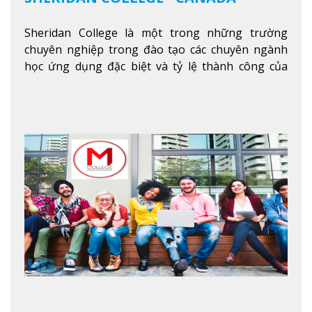
Sheridan College là một trong những trường
chuyên nghiệp trong đào tạo các chuyên ngành
học ứng dụng đặc biệt và tỷ lệ thành công của
sinh viên tốt nghiệp rất cao tại Canada. Trường
nằm ở vị trí hàng đầu trong việc giảng dạy chương
trình giáo dục dựa trên các kỹ năng tích hợp lý
thuyết với ứng dụng, chuẩn bị cho sinh viên vào
các công việc của nghệ thuật thị giác và biểu diễn,
kinh doanh, các dịch vụ cộng đồng và ngành nghề
kỹ thuật.
Xem thêm